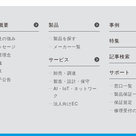
概要
製品
事例
社の強み
製品を探す
特集
ッセージ
メーカー一覧
業理念
記事検索
サービス
織
革
サポート
卸売・調達
子公告
製造・設計・保守
窓口一覧
AI・IoT・ネットワー
製品保証
ク
保証規定
法人向けEC
修理受付