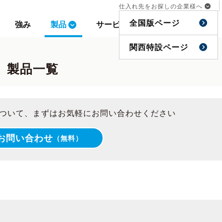
仕入れ先をお探しの企業様へ
仕入れ先をお探しの企業様へ
全国版ページ
全国版ページ
強み
強み
製品
製品
サービス
サービス
事例
事例
特集
特集
関西特設ページ
関西特設ページ
」製品一覧
ついて、まずはお気軽にお問い合わせください
お問い合わせ
（無料）