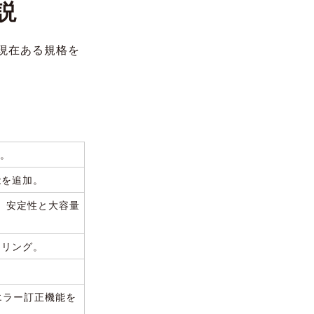
説
現在ある規格を
価。
能を追加。
、安定性と大容量
ァリング。
エラー訂正機能を