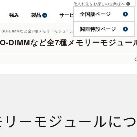
仕入れ先をお探しの企業様へ
仕入れ先をお探しの企業様へ
全国版ページ
全国版ページ
強み
強み
製品
製品
サービス
サービス
事例
事例
特集
特集
関西特設ページ
関西特設ページ
M・SO-DIMMなど全7種メモリーモジュール徹底解説！
・SO-DIMMなど全7種メモリーモジュ