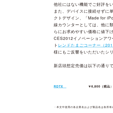
他社にはない機能でご好評を
また、デバイスに接続せずに
クトデザイン、「Made for 
線カウンターとしては、他に
らにお求めやすい価格に値下
CES2012イノベーション
ト
レンドたまごコーナー（2011
様にもご反響をいただいたシ
新店頭想定売価は以下の通り
RDTX
￥6,800（税込
・本文中使用の各企業名および製品名は各所有