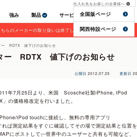
仕入れ先をお探しの企業様へ
仕入れ先をお探しの企業様へ
全国版ページ
全国版ページ
強み
強み
製品
製品
サービス
サービス
事例
事例
特集
特集
関西特設ページ
関西特設ページ
こちらのメーカーの取り扱いは終了しております。
こちらのメーカーの取り扱いは終了しております。
ー RDTX 値下げのお知らせ
ー RDTX 値下げのお知らせ
公開日
2012.07.25
更新日
2
7月25日より、米国 Scosche社製iPhone, iPod
DTX」の価格格改定を行いました。
iPhone/iPod touchに接続し、無料の専用アプリ
ードすれば測定結果をすぐに確認してその場で測定結果と位置
le MAPにポストして
、
世界中のユーザーと共有も可能など、