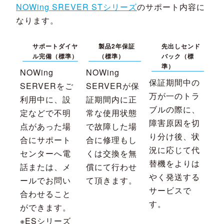
NOWing SREVER STシリーズ
のサポート内容に
なります。
サポートダイヤ
製品2年保証
先出しセンド
ル完備（標準）
（標準）
バック（標
準）
NOWing
NOWing
保証期間中の
SERVERをご
SERVERが保
万が一のトラ
利用中に、設
証期間内に正
ブルの際に、
定などで不明
常な使用状態
障害原因を切
点があった場
で故障した場
り分け後、状
合にサポート
合に修理もし
況に応じて代
センターへ電
くは交換を無
替機をよりは
話または、メ
償にて行わせ
やく発送する
ールでお問い
て頂きます。
サービスで
合わせること
す。
ができます。
※ESシリーズ