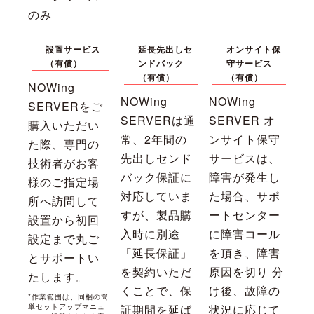
のみ
設置サービス
延長先出しセ
オンサイト保
（有償）
ンドバック
守サービス
（有償）
（有償）
NOWing
NOWing
NOWing
SERVERをご
SERVERは通
SERVER オ
購入いただい
常、2年間の
ンサイト保守
た際、専門の
先出しセンド
サービスは、
技術者がお客
バック保証に
障害が発生し
様のご指定場
対応していま
た場合、サポ
所へ訪問して
すが、製品購
ートセンター
設置から初回
入時に別途
に障害コール
設定まで丸ご
「延長保証」
を頂き、障害
とサポートい
を契約いただ
原因を切り 分
たします。
くことで、保
け後、故障の
*作業範囲は、同梱の簡
単セットアップマニュ
証期間を延ば
状況に応じて