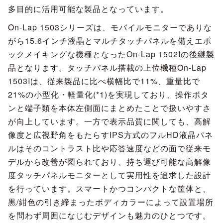
多目的に活用可能な製品となっています。
On-Lap 1503シリーズは、モバイルモニターでありな
がら15.6インチ液晶とマルチタッチパネルを備えエポ
ックメイキングな機種となったOn-Lap 1502Iの後継製
品となります。タッチパネル搭載の上位機種On-Lap
1503Iは、従来製品に比べ横幅比で11%、重量比で
21%の小型化・軽量化(*1)を実現しており、操作ボタ
ンと端子類を本体左側面にまとめたことで扱いやすさ
が向上しています。一方で表示品質に関しても、高解
像度と広視野角をもたらすIPS方式のフルHD液晶パネ
ルはそのコントラスト比や応答速度などの面で従来モ
デルから改善が図られており、持ち運び可能な高解像
度タッチパネルモニターとして実用性を追求した設計
を行っています。スマートかつコンパクトな筐体と、
黒/紺色の引き締まったボディカラーによって設置場所
を問わず周囲になじむデザインも魅力のひとつです。