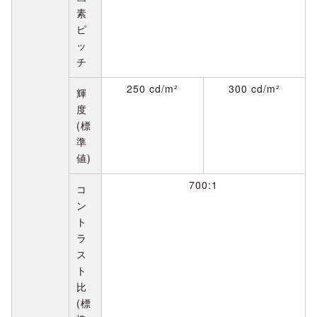
素
ピ
ッ
チ
250 cd/m²
300 cd/m²
輝
度
(標
準
値)
700:1
コ
ン
ト
ラ
ス
ト
比
(標