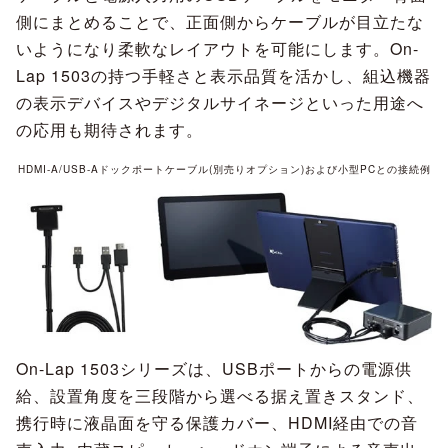
側にまとめることで、正面側からケーブルが目立たな
いようになり柔軟なレイアウトを可能にします。On-
Lap 1503の持つ手軽さと表示品質を活かし、組込機器
の表示デバイスやデジタルサイネージといった用途へ
の応用も期待されます。
HDMI-A/USB-Aドックポートケーブル(別売りオプション)および小型PCとの接続例
On-Lap 1503シリーズは、USBポートからの電源供
給、設置角度を三段階から選べる据え置きスタンド、
携行時に液晶面を守る保護カバー、HDMI経由での音