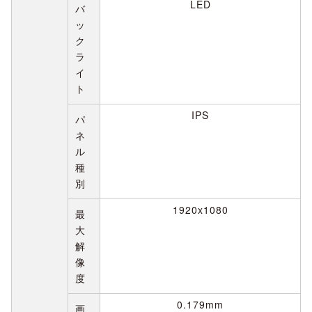
LED
バ
ッ
ク
ラ
イ
ト
IPS
パ
ネ
ル
種
別
1920x1080
最
大
解
像
度
0.179mm
画