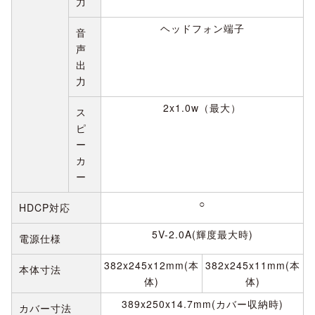
力
ヘッドフォン端子
音
声
出
力
2x1.0w（最大）
ス
ピ
ー
カ
ー
○
HDCP対応
5V-2.0A(輝度最大時)
電源仕様
382x245x12mm(本
382x245x11mm(本
本体寸法
体)
体)
389x250x14.7mm(カバー収納時)
カバー寸法