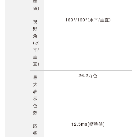
準
値)
160°/160°(水平/垂直)
視
野
角
(水
平/
垂
直)
26.2万色
最
大
表
示
色
数
12.5ms(標準値)
応
答