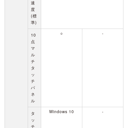
速
度
(標
準)
○
-
10
点
マ
ル
チ
タ
ッ
チ
パ
ネ
ル
Windows 10
-
タ
ッ
チ