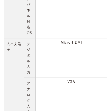
パ
ネ
ル
対
応
OS
Micro-HDMI
入出力端
デ
子
ジ
タ
ル
入
力
VGA
ア
ナ
ロ
グ
入