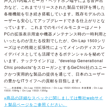
声入力+内蔵スピーカ・ヘッドホン端子による音声出
力など、これまでリリースされた製品で好評を博した
各種機能を引き続き搭載しています。既存モデルのユ
ーザーも安心してアップグレードできる仕上がりとな
っています。 これまでのモバイルモニターはノート
PCの拡張表示用途や機器メンテナンス時の一時利用と
いったものが主たる役割でしたが、On-Lap 1503シリ
ーズはその性能と拡張性によってメインのディスプレ
イデバイスとしても活躍できるポテンシャルを秘めて
います。テックウインドは、”develop Generational
Chic products”をスローガンとするGeChic社のユニー
クかつ実用的な製品の提供を通じて、日本のユーザー
の豊かなITライフへの貢献を目指します。
*1……本体横幅；On-Lap 1503I:382mm / On-Lap 1502I:430mm 本体重量；On-Lap
1503I:1064g / On-Lap 1502I:1350g
※商品の詳細なスペックに関しましては弊社webサイ
ト製品ページをご参照ください。