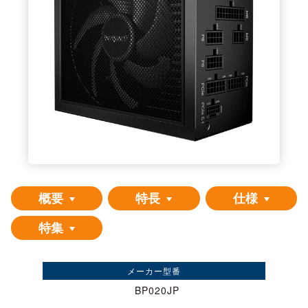
概要
特長
仕様
特集
メーカー型番
BP020JP