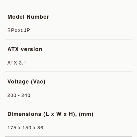
Model Number
BP020JP
ATX version
ATX 3.1
Voltage (Vac)
200 - 240
Dimensions (L x W x H), (mm)
175 x 150 x 86