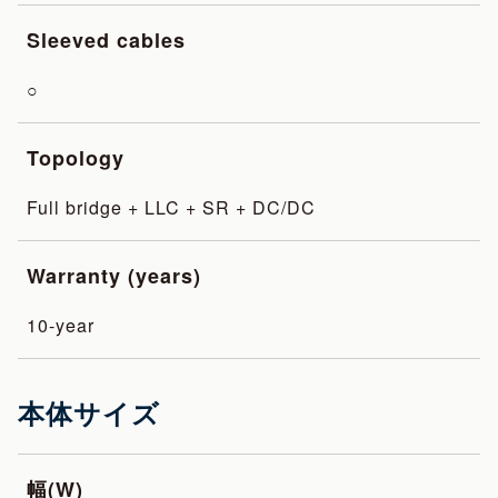
Sleeved cables
○
Topology
Full bridge + LLC + SR + DC/DC
Warranty (years)
10-year
本体サイズ
幅(W)