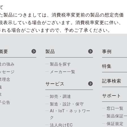
て
された製品につきましては、消費税率変更前の製品の想定売価
税表示している場合がございます。消費税率変更に伴い、
される場合がございますので、予めご了承ください。
概要
製品
事例
社の強み
製品を探す
特集
ッセージ
メーカー一覧
業理念
記事検索
サービス
織
革
サポート
卸売・調達
子公告
製造・設計・保守
窓口一覧
AI・IoT・ネットワー
製品保証
ク
保証規定
法人向けEC