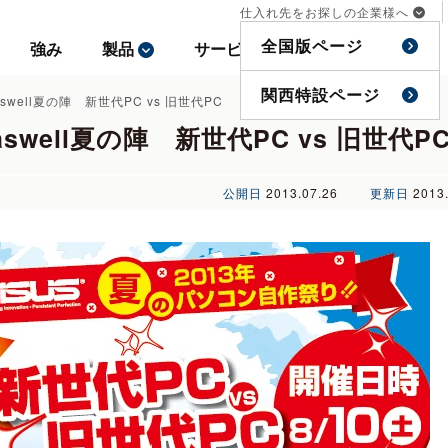
仕入れ先をお探しの企業様へ
仕入れ先をお探しの企業様へ
全国版ページ
全国版ページ
強み
強み
製品
製品
サービス
サービス
事例
事例
特集
特集
関西特設ページ
関西特設ページ
well夏の陣 新世代PC vs 旧世代PC
well夏の陣 新世代PC vs 旧世代P
公開日
2013.07.26
更新日
2013