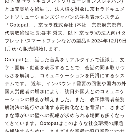
以下 京セラドキュメントソリューションズジャパン)
と販売契約を締結し、法人様を対象に京セラドキュメ
ントソリューションズジャパンの字幕表示システム
「Cotopat」、京セラ株式会社 (本社：京都府京都市、
代表取締役社長:谷本 秀夫、以下 京セラ)の法人向けタ
ブレット/スマートフォンなどの製品を2024年12月9日
(月)から販売開始します。
Cotopat は、話した言葉をリアルタイムで認識し、文
字・図解・動画を表示することで、会話の聞き取りづ
らさを解消し、コミュニケーションを円滑にするシス
テムです。 近年、インバウンド需要の回復や国内の外
国人労働者の増加により、訪日外国人とのコミュニケ
ーションの機会が増えました。また、改正障害者差別
解消法の施行や加速する高齢化などを背景に、さまざ
まな障がいの壁への配慮が求められる場面も多くなっ
てきています。Cotopatはこのような社会環境の課題
を解決するために、さまざまな業種の窓口業務でのサ