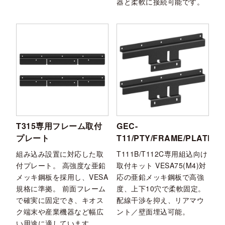
器と柔軟に接続可能です。
T315専用フレーム取付
GEC-
プレート
T11/PTY/FRAME/PLATE
組み込み設置に対応した取
T111B/T112C専用組込向け
付プレート。 高強度な亜鉛
取付キット VESA75(M4)対
メッキ鋼板を採用し、VESA
応の亜鉛メッキ鋼板で高強
規格に準拠。 前面フレーム
度、上下10穴で柔軟固定。
で確実に固定でき、キオス
配線干渉を抑え、リアマウ
ク端末や産業機器など幅広
ント／壁面埋込可能。
い用途に適しています。