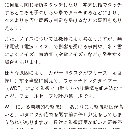
に何度も同じ場所をタッチしたり、本来は指でタッチ
するところを手のひらや拳でタッチするなどにより、
本来よりも広い箇所が判定を受けるなどの事例もあり
えます。
また、ノイズについては機器により異なりますが、無
線電波（電波ノイズ）で影響を受ける事例や、水・雪
によるノイズ、雷放電（空電ノイズ）などが発生する
場合もあります。
様々な原因により、万が一UIタスクがフリーズ（応答
停止）する事態に備えて、ウォッチドッグタイマー
（WDT）による監視と自動リカバリ機構を組み込むこ
とが、フェールセーフ設計の第一歩です。
WDTによる周期的な監視は、あまりにも監視頻度が高
いと、UIタスクが応答を返す前に停止判定をしてしま
う恐れがありますが、反対に監視頻度が低いと応答停