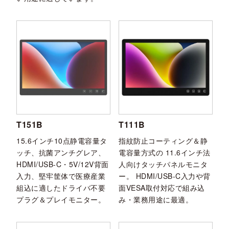
T151B
T111B
15.6インチ10点静電容量タ
指紋防止コーティング＆静
ッチ、抗菌アンチグレア、
電容量方式の 11.6インチ法
HDMI/USB-C・5V/12V背面
人向けタッチパネルモニタ
入力、堅牢筐体で医療産業
ー。 HDMI/USB‑C入力や背
組込に適したドライバ不要
面VESA取付対応で組み込
プラグ＆プレイモニター。
み・業務用途に最適。