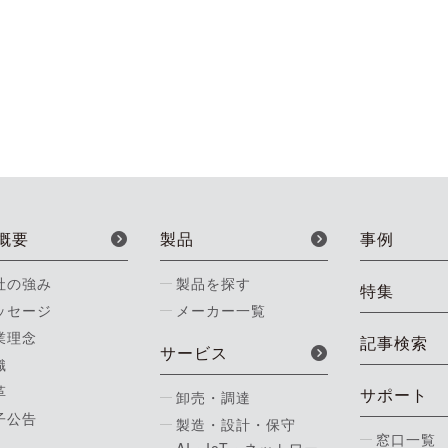
概要
製品
事例
社の強み
製品を探す
特集
ッセージ
メーカー一覧
業理念
記事検索
サービス
織
革
サポート
卸売・調達
子公告
製造・設計・保守
窓口一覧