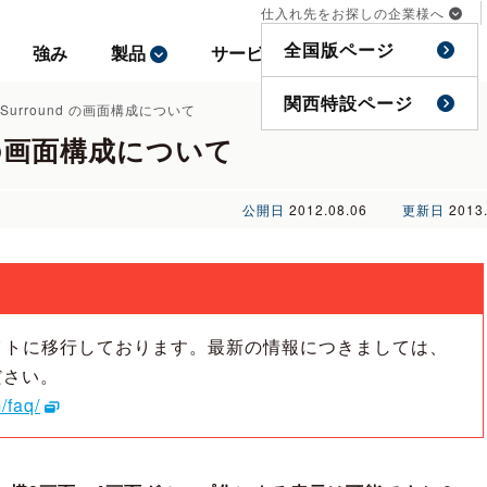
仕入れ先をお探しの企業様へ
仕入れ先をお探しの企業様へ
全国版ページ
全国版ページ
強み
強み
製品
製品
サービス
サービス
事例
事例
特集
特集
関西特設ページ
関西特設ページ
A Surround の画面構成について
nd の画面構成について
公開日
2012.08.06
更新日
2013
イトに移行しております。最新の情報につきましては、
ださい。
/faq/