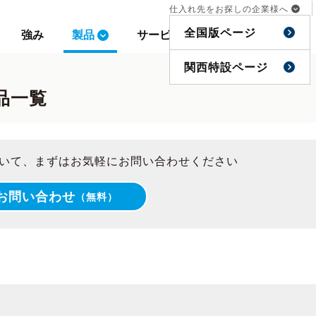
仕入れ先をお探しの企業様へ
仕入れ先をお探しの企業様へ
全国版ページ
全国版ページ
強み
強み
製品
製品
サービス
サービス
事例
事例
特集
特集
関西特設ページ
関西特設ページ
品一覧
いて、まずはお気軽にお問い合わせください
お問い合わせ
（無料）