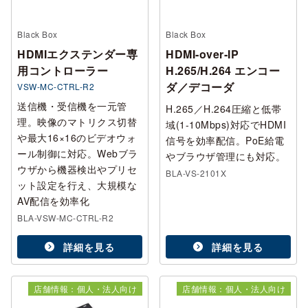
Black Box
Black Box
HDMIエクステンダー専
HDMI‑over‑IP
用コントローラー
H.265/H.264 エンコー
ダ／デコーダ
VSW-MC-CTRL-R2
送信機・受信機を一元管
H.265／H.264圧縮と低帯
理。映像のマトリクス切替
域(1-10Mbps)対応でHDMI
や最大16×16のビデオウォ
信号を効率配信。PoE給電
ール制御に対応。Webブラ
やブラウザ管理にも対応。
ウザから機器検出やプリセ
BLA-VS-2101X
ット設定を行え、大規模な
AV配信を効率化
BLA-VSW-MC-CTRL-R2
詳細を見る
詳細を見る
店舗情報：個人・法人向け
店舗情報：個人・法人向け