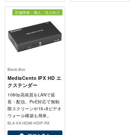
店舗情報：個人・法人向け
Black Box
MediaCento IPX HD エ
クステンダー
1080p高画質をLANで延
長・配信。PoE対応で無制
限スクリーンや16×8ビデオ
ウォール構築も簡単。
BLA-VX-HDMI-HDIP-RX