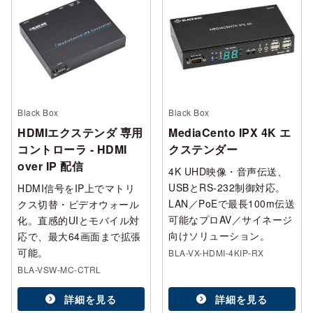
Black Box
Black Box
HDMIエクステンダ 専用
MediaCento IPX 4K エ
コントローラ - HDMI
クステンダー
over IP 配信
4K UHD映像・音声伝送、
USBとRS-232制御対応。
HDMI信号をIP上でマトリ
LAN／PoEで最長100m伝送
クス切替・ビデオウォール
可能なプロAV／サイネージ
化。直感的UIとモバイル対
向けソリューション。
応で、最大64画面まで拡張
可能。
BLA-VX-HDMI-4KIP-RX
BLA-VSW-MC-CTRL
詳細を見る
詳細を見る