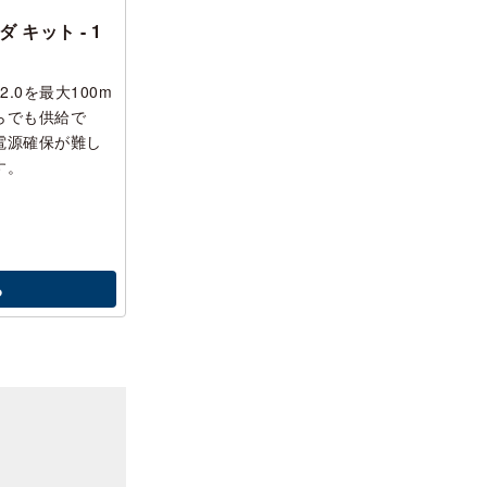
ダ キット - 1
2.0を最大100m
からでも供給で
電源確保が難し
す。
る