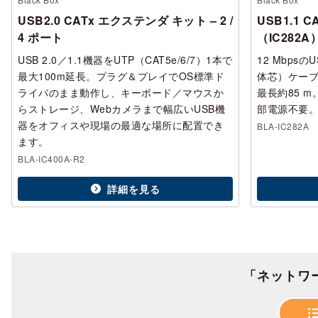
USB2.0 CATx エクステンダ キット – 2 /
USB1.1 
4 ポート
（IC282A
USB 2.0／1.1機器をUTP（CAT5e/6/7）1本で
12 MbpsのU
最大100m延長。プラグ＆プレイでOS標準ド
体芯）ケーブ
ライバのまま動作し、キーボード／マウスか
最長約85 
らストレージ、Webカメラまで幅広いUSB機
部電源不要
器をオフィスや現場の最適な場所に配置でき
BLA-IC282A
ます。
BLA-IC400A-R2
詳細を見る
「ネットワ