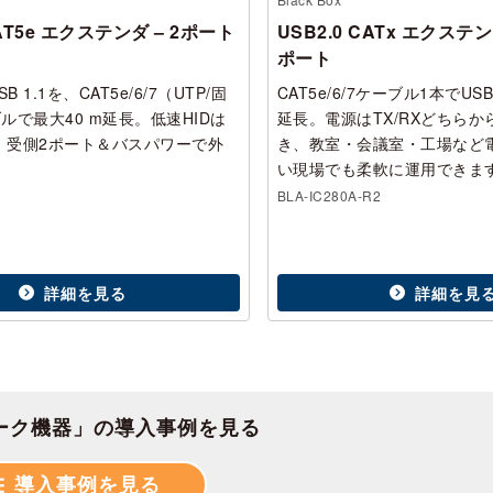
CAT5e エクステンダ – 2ポート
USB2.0 CATx エクステン
）
ポート
SB 1.1を、CAT5e/6/7（UTP/固
CAT5e/6/7ケーブル1本でUSB
ルで最大40 m延長。低速HIDは
延長。電源はTX/RXどちら
m。受側2ポート＆バスパワーで外
き、教室・会議室・工場など
。
い現場でも柔軟に運用できま
BLA-IC280A-R2
詳細を見る
詳細を見
ーク機器」の導入事例を見る
導入事例を見る