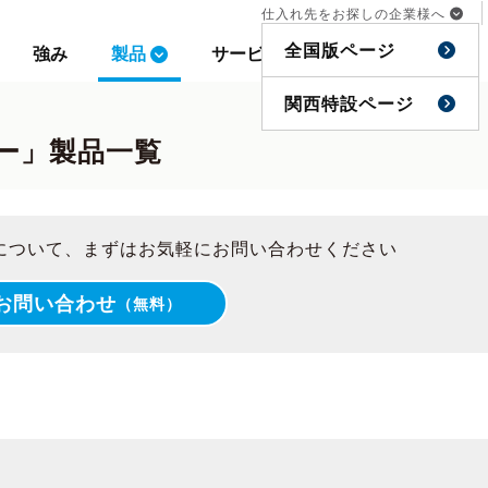
仕入れ先をお探しの企業様へ
仕入れ先をお探しの企業様へ
全国版ページ
全国版ページ
強み
強み
製品
製品
サービス
サービス
事例
事例
特集
特集
関西特設ページ
関西特設ページ
ー」製品一覧
について、まずはお気軽にお問い合わせください
お問い合わせ
（無料）