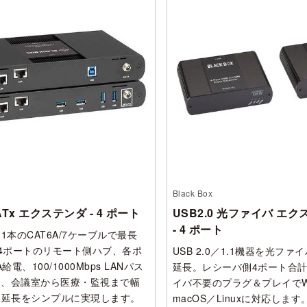
Black Box
CATx エクステンダ - 4 ポート
USB2.0 光ファイバ エ
- 4 ポート
1 を1本のCAT6A/7ケーブルで最長
。4ポートのリモート側ハブ、各ポ
USB 2.0／1.1機器を光ファ
給電、100/1000Mbps LANパス
延長。レシーバ側4ポート合計2
え、会議室から医療・監視まで幅
イバ不要のプラグ＆プレイでWi
器延長をシンプルに実現します。
macOS／Linuxに対応します