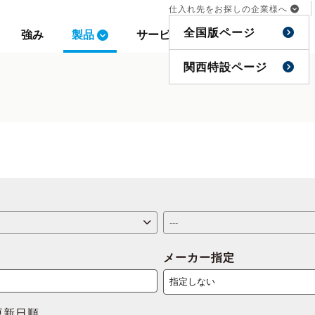
仕入れ先をお探しの企業様へ
仕入れ先をお探しの企業様へ
全国版ページ
全国版ページ
強み
強み
製品
製品
サービス
サービス
事例
事例
特集
特集
関西特設ページ
関西特設ページ
メーカー指定
更新日順