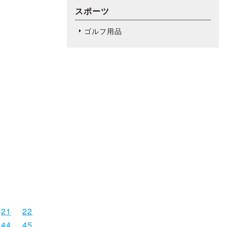
スポーツ
ゴルフ用品
21
22
44
45