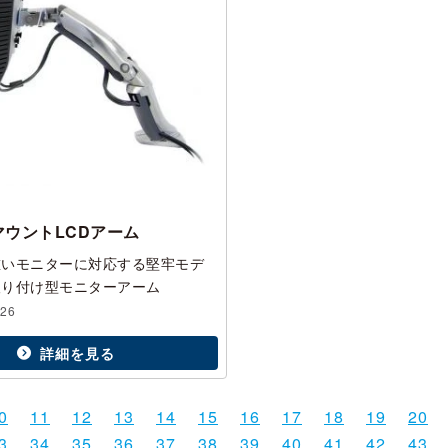
マウントLCDアーム
重いモニターに対応する堅牢モデ
取り付け型モニターアーム
026
詳細を見る
0
11
12
13
14
15
16
17
18
19
20
3
34
35
36
37
38
39
40
41
42
43