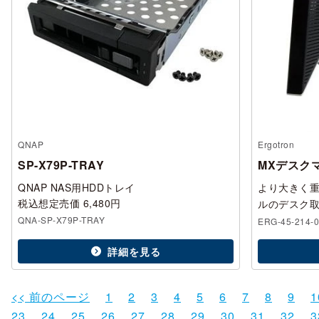
QNAP
Ergotron
SP-X79P-TRAY
MXデスク
QNAP NAS用HDDトレイ
より大きく
税込想定売価 6,480円
ルのデスク
QNA-SP-X79P-TRAY
ERG-45-214-
詳細を見る
<< 前のページ
1
2
3
4
5
6
7
8
9
1
23
24
25
26
27
28
29
30
31
32
3