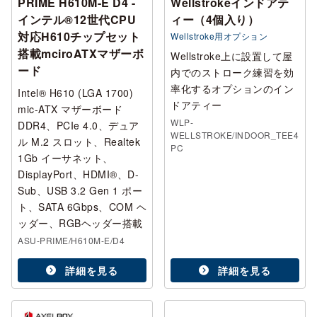
PRIME H610M-E D4 -
Wellstrokeインドアテ
インテル®12世代CPU
ィー（4個入り）
対応H610チップセット
Wellstroke用オプション
搭載mciroATXマザーボ
Wellstroke上に設置して屋
ード
内でのストローク練習を効
率化するオプションのイン
Intel® H610 (LGA 1700)
ドアティー
mic-ATX マザーボード
WLP-
DDR4、PCIe 4.0、デュア
WELLSTROKE/INDOOR_TEE4
ル M.2 スロット、Realtek
PC
1Gb イーサネット、
DisplayPort、HDMI®、D-
Sub、USB 3.2 Gen 1 ポー
ト、SATA 6Gbps、COM ヘ
ッダー、RGBヘッダー搭載
ASU-PRIME/H610M-E/D4
詳細を見る
詳細を見る