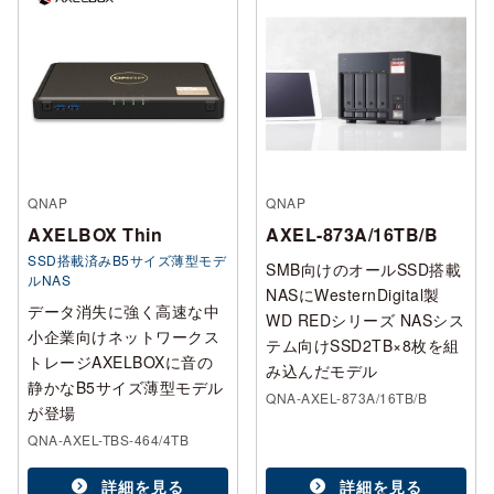
QNAP
QNAP
AXELBOX Thin
AXEL-873A/16TB/B
SSD搭載済みB5サイズ薄型モデ
SMB向けのオールSSD搭載
ルNAS
NASにWesternDigital製
データ消失に強く高速な中
WD REDシリーズ NASシス
小企業向けネットワークス
テム向けSSD2TB×8枚を組
トレージAXELBOXに音の
み込んだモデル
静かなB5サイズ薄型モデル
QNA-AXEL-873A/16TB/B
が登場
QNA-AXEL-TBS-464/4TB
詳細を見る
詳細を見る