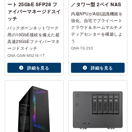
ート 25GbE SFP28 フ
／タワー型 2ベイ NAS
ァイバーマネージドスイ
内蔵NPUがAI顔認識機能を
ッチ
強化。自宅でプライベート
クラウド＆ホームマルチメ
バックボーンネットワーク
ディアセンターを構築しよ
用の10GbE接続を備えた超
う
高速25GbEファイバーマネ
ージドスイッチ
QNA-TS-233
QNA-QSW-M5216-1T
詳細を見る
詳細を見る