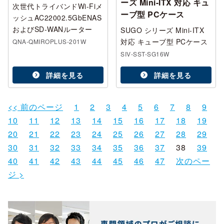
ーズ Mini-ITX 対応 キュ
次世代トライバンドWi-Fiメ
ーブ型 PCケース
ッシュAC22002.5GbENAS
およびSD-WANルーター
SUGO シリーズ Mini-ITX
対応 キューブ型 PCケース
QNA-QMIROPLUS-201W
SIV-SST-SG16W
詳細を見る
詳細を見る
<< 前のページ
1
2
3
4
5
6
7
8
9
10
11
12
13
14
15
16
17
18
19
20
21
22
23
24
25
26
27
28
29
30
31
32
33
34
35
36
37
38
39
40
41
42
43
44
45
46
47
次のペー
ジ >