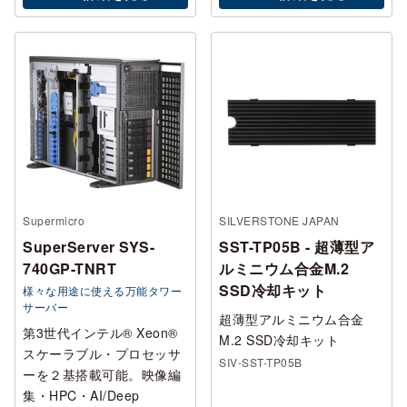
Supermicro
SILVERSTONE JAPAN
SuperServer SYS-
SST-TP05B - 超薄型ア
740GP-TNRT
ルミニウム合金M.2
SSD冷却キット
様々な用途に使える万能タワー
サーバー
超薄型アルミニウム合金
第3世代インテル® Xeon®
M.2 SSD冷却キット
スケーラブル・プロセッサ
SIV-SST-TP05B
ーを２基搭載可能。映像編
集・HPC・AI/Deep