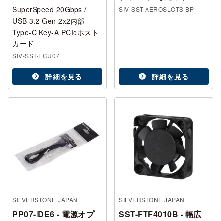
SuperSpeed 20Gbps /
SIV-SST-AEROSLOTS-BP
USB 3.2 Gen 2x2内部
Type-C Key-A PCIeホスト
カード
SIV-SST-ECU07
詳細を見る
詳細を見る
SILVERSTONE JAPAN
SILVERSTONE JAPAN
PP07-IDE6 - 電源オプ
SST-FTF4010B - 幅広