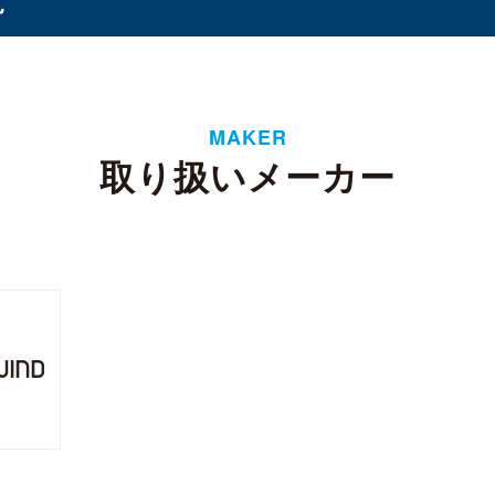
オプション
（1）
（8）
MAKER
ド
取り扱いメーカー
タンド
バッテリー
ケース・フィルム
（3）
（1）
（2）
イ
6ベイ
8ベイ
9ベイ
12ベイ
（11）
（8）
（7）
（1）
（3）
フト
 CSODIMM
DDR5 RDIMM
DDR5 UDIMM
DD
（1）
（1）
（7）
SODIMM
（5）
 3
SATA III
M.2
2.5インチ
Half Slim
（4）
（14）
（10）
（5）
4U
（2）
ーンプロテクター
リー
WD Red（NAS向け）
WD Purple（監視向け）
1）
（2）
（2）
換器
ル