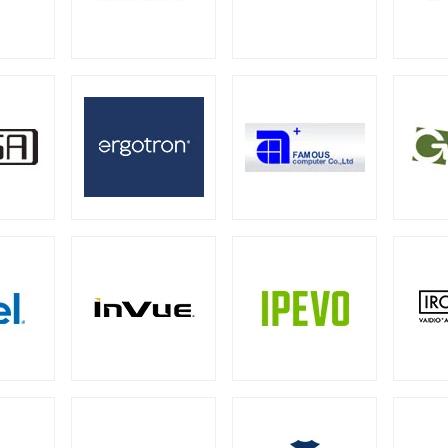
器
ー
ミニタワー
スモールフォームファクター
（21）
（2）
（2）
ーバー
13型タッチパネルモニター
15型タッチパネルモニター
2）
（1）
グ向けサーバー
19型タッチパネルモニター
23型タッチパネルモニター
2）
（2）
0W
500W
550W
600W
650W
70
（1）
（4）
（4）
（1）
（4）
00W
1000W
1200W
1300W
1500W
（1）
（17）
（7）
（1）
（1
ーバー
28）