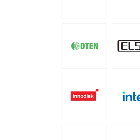
4U
2U
（1）
（2）
小型カメラ
（1）
産業用／組込み用周辺機
PCケース
全製品を見る（23）
全製品を見る（110）
汎用サーバー
ポータブル電源
全製品を見る（6）
フルタワー
ミドルタワ
（5）
全製品を見る（4）
タッチパネルモニター
全製品を見る（23）
AI・HPC向けGPUサ
太陽光パネル
電源
全製品を見る（19）
全製品を見る（2）
11型タッチパネルモニター
（
全製品を見る（110）
クラウド・ホスティン
17型タッチパネルモニター
（
300W
350W
45
（2）
（1）
全製品を見る（3）
ケーブル
スタンド
（5）
（2）
800W
850W
9
（1）
（13）
データセンター向けサ
2050W
電源ケーブル
（2）
（
全製品を見る（6）
産業用ドローン
全製品を見る（1）
ストレージサーバー
拡張インターフェース