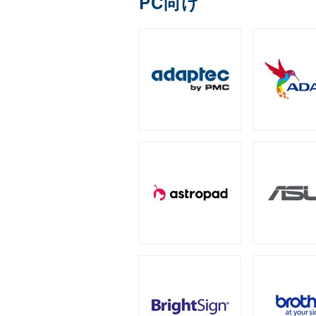
PC向け
DDR4
ECC Long-DIM
（3）
全製品を見る（1）
Apple Pencil用ペン先
IronWolf（NAS向け）
拡張ユニット
（2）
全製品を見る（1）
全製品を見る（13）
ゲーミング座椅子
字幕表⽰システム
産業用／組込み用micr
内蔵SSD
全製品を見る（1）
タワー型
ラックマウン
（5）
全製品を見る（2）
モバイルプリンター
全製品を見る（7）
全製品を見る（25）
全製品を見る（4）
オットマン
産業用／組込み用コン
PCIe Gen5
スクリーンモデル
PCIe Gen
オプション
（1）
全製品を見る（3）
ラベルプリンター
全製品を見る（3）
全製品を見る（1）
全製品を見る（24）
全製品を見る（2）
グラフィックボード
チェア オプション
QNAP NAS用増設メモリー
産業用／組込み用CFas
（
タブレットモデル
全製品を見る（7）
全製品を見る（20）
全製品を見る（2）
全製品を見る（1）
NVIDIA RTX
NVIDIA P
（2）
サーバー・ワークステー
産業用／組込み用SDカ
家電製品
全製品を見る（5）
全製品を見る（77）
全製品を見る（7）
冷却パーツ
全製品を見る（158）
産業用／組込み用USB
サーバーシステム（完
カメラ
全製品を見る（4）
全製品を見る（15）
CPUクーラー
ケース
（62）
全製品を見る（1）