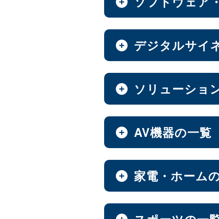
ソフトウェア
全製品を見る（8）
全製品を見る（7）
ベアキット
Androidスマートフォ
全製品を見る（7）
全製品を見る（9）
オールフラッシュNAS
ソフトウェア
デジタルサイ
エンベデッドシステム
全製品を見る（2）
全製品を見る（14）
全製品を見る（4）
超小型ベアキット
（7）
6.1インチ
6.5インチ
（2）
（
中小企業向けNAS
ファンレスエンベデッ
デジタルサイネージ
ソリューショ
【DSP版】 Windows 
全製品を見る（46）
全製品を見る（3）
全製品を見る（15）
全製品を見る（6）
PCパーツ
タブレット・スマートフ
全製品を見る（637）
ハイエンド
Thunderbo
全製品を見る（47）
（4）
ベアボーン
デジタルサイネージソ
Web会議システム
AV機器の一覧
オールインワンパッケ
全製品を見る（1）
全製品を見る（3）
全製品を見る（30）
全製品を見る（1）
マザーボード
防犯対策ツール
ホーム/SOHO向け NA
全製品を見る（37）
全製品を見る（7）
全製品を見る（13）
PDF書き込みソフト
屋内用サイネージディ
AV周辺機器
家電・ホーム
オールインワンソリュ
産業用／組込み用パーツ
全製品を見る（1）
全製品を見る（4）
LGA1851
LGA1700
全製品を見る（10）
（15）
（
全製品を見る（2）
マウント・スタンド・クレー
全製品を見る（93）
ハイエンド
ミドルレン
（5）
AI映像解析
ウォールコントローラ
パッケージ
チェア・デスク
スポーツの一
スイッチャー
CPU