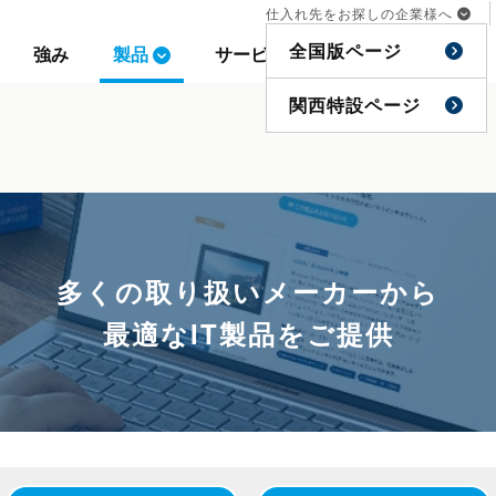
仕入れ先をお探しの企業様へ
仕入れ先をお探しの企業様へ
全国版ページ
全国版ページ
強み
強み
製品
製品
サービス
サービス
事例
事例
特集
特集
関西特設ページ
関西特設ページ
多くの取り扱いメーカーから
最適なIT製品をご提供