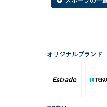
AI & GPU モジュール
オプション
ファンレスNAS
全製品を見る（1）
全製品を見る（1）
全製品を見る（9）
全製品を見る（49）
全製品を見る（4）
全製品を見る（36）
全製品を見る（22）
全製品を見る（1）
全製品を見る（1）
ペイントソフト
サイネージスタンド
カメラ
デスクトップCPU
（36）
MXM
延長器
PCIe
M.2
（11）
（2）
ゴルフ用品
ファシリティチェア
アクセサリー
デスクトップ/タワー型
全製品を見る（2）
全製品を見る（6）
全製品を見る（5）
全製品を見る（2）
全製品を見る（16）
全製品を見る（1）
全製品を見る（14）
全製品を見る（43）
メモリー
産業用／組込み用ボー
和風スタンド
AI翻訳
（6）
音響機器
エンコーダー
充電器
クレードル・ス
（2）
1ベイ
オフィスチェア
2ベイ
4ベ
（2）
（9）
全製品を見る（26）
ゴルフボール
全製品を見る（4）
全製品を見る（1）
全製品を見る（5）
全製品を見る（1）
全製品を見る（2）
全製品を見る（4）
デジタルサイネージソ
オリジナルブランド
DDR5 CUDIMM
DDR5
（1）
産業用／組込み用SSD
充電器
ラックマウント型
全製品を見る（3）
筐体
デコーダー
クラウドサービス
ライフスタイルチェア
練習器具
全製品を見る（39）
全製品を見る（6）
全製品を見る（33）
DDR4 UDIMM
DDR4 
（5）
全製品を見る（5）
全製品を見る（1）
全製品を見る（6）
全製品を見る（4）
全製品を見る（10）
PCIe Gen 4
PCIe Gen
（1）
1U
2U
3U
（7）
（19）
（4）
保護フィルム・スクリ
コントローラー
分配器
内蔵HDD
ゲーミングチェア
ゴルフバッグ
端末管理
全製品を見る（1）
全製品を見る（1）
全製品を見る（1）
全製品を見る（16）
全製品を見る（6）
全製品を見る（2）
全製品を見る（5）
産業用／組込み用メモ
HDDトレイ
スクリーンプロテクター
（1）
全製品を見る（7）
全製品を見る（3）
オプション
WD Blue（スタンダード）
（
コンバーター／映像変
コラボレーションモデ
クラウドストレージ
全製品を見る（3）
全製品を見る（1）
全製品を見る（11）