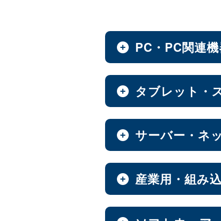
PC・PC関連
ノートPC・デスクトップ
タブレット・
全製品を見る（28）
タブレット・スマートフ
サーバー・ネ
デスクトップPC
全製品を見る（30）
全製品を見る（12）
小型PC
（4）
NAS（Network Attache
産業用・組み
Androidタブレット
全製品を見る（186）
全製品を見る（21）
ノートPC
8インチ
9インチ
（3）
（1）
全製品を見る（9）
産業用／組込み用筐体・
エンタープライズNAS