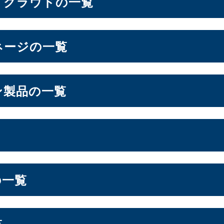
・クラウドの一覧
ン
ネージの一覧
6.6インチ
6.7インチ
6.9インチ
1）
（2）
（1）
（1）
ドシステム
ン製品の一覧
OS
ォン周辺機器
lt NAS
オールSSD
ミドルレンジ
エントリー
（3）
（7）
（16）
フト
ージ
S
スプレイ
の一覧
ーション
LGA1200
Socket AM5
Socket AM4
7）
（3）
（10）
（2）
ドル
セキュリティキー
電源
（2）
（1）
（1）
ジ
エントリー
（1）
（3）
ー
覧