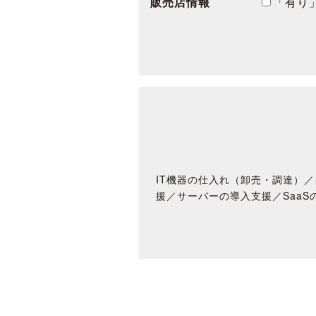
販売店情報
「有り
IT機器の仕入れ（卸売・調達）／
援／サーバーの導入支援／SaaS