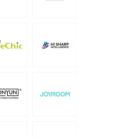
（6）
オプション
（1）
（2）
0W
750W
（2）
（14）
1600W
1650W
）
（1）
（2）