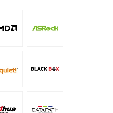
5インチ
（1）
ー
（3）
サリー
PCIe 4.0
（2）
（1）