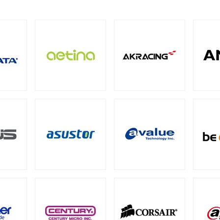
M
ECC SO-DIMM
Registered Long-DIMM
（1）
（1）
（1）
BarraCuda（スタンダード）
（1）
oSDカード
ト型
（8）
パクトフラッシュカード
4
PCIe Gen3
SATA III 6Gb/s
M.2
2.
（4）
（1）
（5）
（12）
QNAP NAS用HDDトレイ
Synology NAS用増設メモリ
tカード
5）
（4）
CI Express
Intel® Arc™
グラフィックボードアクセ
（1）
（1）
ション
ード
メモリー
成品）
ファン
ファンコントローラー
ヒートシンク
（90）
（1）
（4）