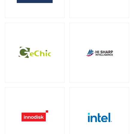
全製品を見る（2）
サーバー・ワークステーション向けグラ
外付けHDD
フィックカード
全製品を見る（14）
全製品を見る（9）
外付けSSD
サーバー・ワークステーション向けCPU
全製品を見る（8）
クーラー
全製品を見る（19）
ドッキングステーション
全製品を見る（5）
電源
全製品を見る（9）
マルチハブ&アダプター
全製品を見る（21）
その他パーツ
全製品を見る（19）
プリンター・複合機
全製品を見る（12）