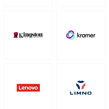
ウォールマウント
（1）
ネットワーク機器
全製品を見る（230）
SDカード
全製品を見る（3）
無線LANルーター
microSD
（3）
全製品を見る（5）
Mac周辺機器・アクセサリー
アクセスポイント
全製品を見る（6）
全製品を見る（6）
周辺機器その他
SD-WANルーター
全製品を見る（39）
全製品を見る（3）
ACアダプター
ケーブル
（4）
（30）
スイッチ
ワイヤレスディスプレイアダプター
（1）
全製品を見る（127）