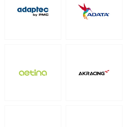
保護フィルム・スクリーンプロテクター
全製品を見る（2）
全製品を見る（3）
オットマン
DDR4
ECC Long-DIMM
（3）
（1）
WD Blue（スタンダード）
（1）
全製品を見る（1）
全製品を見る（3）
ECC SO-DIMM
Registered Long-DIMM
（1）
（1）
WD Red（NAS向け）
（2）
拡張ユニット
スクリーンモデル
スクリーンプロテクター
（1）
WD Purple（監視向け）
（2）
全製品を見る（13）
チェア オプション
全製品を見る（1）
産業用／組込み用microSDカード
全製品を見る（20）
SkyHawk（監視向け）
（2）
タワー型
ラックマウント型
（5）
（8）
Apple Pencil用ペン先
全製品を見る（7）
タブレットモデル
IronWolf（NAS向け）
（2）
全製品を見る（1）
全製品を見る（1）
BarraCuda（スタンダード）
オプション
産業用／組込み用コンパクトフラッシュ
（1）
家電製品
モバイルプリンター
全製品を見る（24）
カード
全製品を見る（7）
全製品を見る（4）
全製品を見る（3）
内蔵SSD
QNAP NAS用増設メモリー
（5）
全製品を見る（25）
カメラ
QNAP NAS用HDDトレイ
（4）
ラベルプリンター
産業用／組込み用CFastカード
全製品を見る（1）
PCIe Gen5
PCIe Gen4
PCIe Gen3
（1）
（4）
（1）
Synology NAS用増設メモリー
（3）
全製品を見る（2）
全製品を見る（2）
小型カメラ
（1）
SATA III 6Gb/s
M.2
2.5インチ
（5）
（12）
（1）
産業用／組込み用SDカード
サーバー・ワークステーション
ポータブル電源
全製品を見る（5）
グラフィックボード