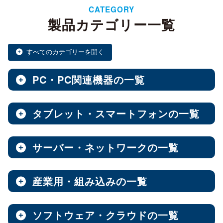
CATEGORY
製品カテゴリー一覧
すべてのカテゴリーを開く
PC・PC関連機器の一覧
タブレット・スマートフォンの一覧
ノートPC・デスクトップPC・ベアキット
全製品を見る（28）
サーバー・ネットワークの一覧
タブレット・スマートフォン
デスクトップPC
全製品を見る（30）
全製品を見る（12）
産業用・組み込みの一覧
NAS（Network Attached Storage）
小型PC
Androidタブレット
（4）
全製品を見る（186）
全製品を見る（21）
ソフトウェア・クラウドの一覧
産業用／組込み用筐体・パソコン