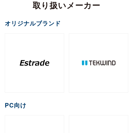
カメラ
取り扱いメーカー
全製品を見る（2）
サイネージスタンド
全製品を見る（22）
全製品を見る（5）
ペイントソフト
ゴルフボール
マウント・スタンド・クレードル
（2）
全製品を見る（6）
CPU
オフィスチェア
MXM
PCIe
M.2
オプション
ファンレスNAS
（11）
（2）
（1）
（8）
全製品を見る（2）
全製品を見る（4）
エンコーダー
オリジナルブランド
セキュリティキー
電源
（1）
（1）
全製品を見る（36）
全製品を見る（2）
和風スタンド
音響機器
（6）
全製品を見る（1）
全製品を見る（1）
全製品を見る（5）
デスクトップCPU
AI翻訳
（36）
練習器具
産業用／組込み用ボード
オプション
ライフスタイルチェア
デスクトップ/タワー型
全製品を見る（1）
デジタルサイネージソフト
全製品を見る（10）
全製品を見る（4）
デコーダー
全製品を見る（1）
全製品を見る（4）
筐体
全製品を見る（43）
全製品を見る（3）
メモリー
全製品を見る（1）
全製品を見る（5）
ゴルフバッグ
産業用／組込み用SSD
全製品を見る（26）
1ベイ
2ベイ
4ベイ
6ベイ
（2）
（9）
（11）
（8）
アクセサリー
クラウドサービス
ゲーミングチェア
全製品を見る（2）
全製品を見る（39）
分配器
DDR5 CUDIMM
DDR5 CSODIMM
8ベイ
9ベイ
（1）
12ベイ
（1）
全製品を見る（14）
全製品を見る（6）
全製品を見る（6）
（7）
（1）
（3）
コントローラー
全製品を見る（1）
PCIe Gen 4
PCIe Gen 3
SATA III
（1）
（4）
（14）
DDR5 RDIMM
DDR5 UDIMM
全製品を見る（1）
（1）
（7）
充電器
クレードル・スタンド
（2）
（3）
コラボレーションモデル
M.2
2.5インチ
Half Slim
ラックマウント型
端末管理
（10）
（5）
（2）
DDR5 SODIMM
DDR4 UDIMM
（4）
（5）
コンバーター／映像変換器
バッテリー
ケース・フィルム
（1）
（2）
全製品を見る（11）
オプション
全製品を見る（33）
全製品を見る（5）
mSATA
（3）
PC向け
全製品を見る（1）
DDR4 SODIMM
（5）
全製品を見る（3）
1U
2U
3U
4U
（7）
（19）
（4）
（2）
充電器
ゲーミング座椅子
クラウドストレージ
産業用／組込み用メモリー
内蔵HDD
全製品を見る（6）
全製品を見る（1）
全製品を見る（1）
全製品を見る（7）
字幕表⽰システム
HDDトレイ
全製品を見る（16）