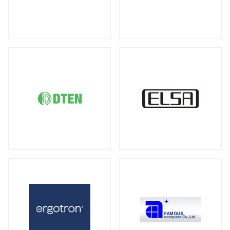
DDR5 ECC SODIMM
DDR4 RDIMM
（1）
（19）
液晶ディスプレイ
DDR4 ECC UDIMM
DDR4 ECC SODIMM
（15）
（1）
全製品を見る（21）
サーバー・ワークステーション向けMB
21.5型
23型
23.8型
27型
（2）
（1）
（4）
（3）
全製品を見る（4）
31.5型
34型
43型
50型
（1）
（2）
（1）
（1）
55型
65型
オプション
（1）
（1）
（3）
サーバー・ワークステーション向けSSD
全製品を見る（6）
モバイルモニター
PCIe Gen5
PCIe Gen4
（1）
（1）
全製品を見る（13）
SATA III 6Gb/s
U.2
U.3
（1）
（1）
（1）
21インチ
16インチ
15インチ
（1）
（1）
（5）
2.5インチ
（1）
14インチ
専用スタンド
オプション
（1）
（1）
（4）
サーバー・ワークステーション向けHDD
キーボード
全製品を見る（8）