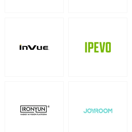
ストレージ
カメラ
全製品を見る（39）
全製品を見る（10）
書画カメラ
多用途カメラ
オプション
DAS（Direct-Attached Storage）
（6）
（1）
（2）
全製品を見る（2）
プロジェクター
タワー型
（2）
全製品を見る（3）
JBODストレージ
モニターマウント
全製品を見る（12）
全製品を見る（23）
デスク・マウントアーム
ドライブケース
（17）
全製品を見る（21）
ウォール・マウント
オプション/ アクセサリ
（4）
（2）
EBOFストレージ
キーボードマウント
全製品を見る（1）
全製品を見る（1）