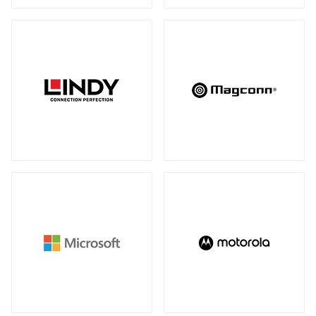
アンマネージスイッチ
（28）
周辺アクセサリー
アンマネージプラススイッチ
（12）
全製品を見る（2）
フルマネージスイッチ
スマートスイッチ
（39）
（17）
拡張システム
アクセサリー
（10）
全製品を見る（6）
光トランシーバー
メディアカードリーダー
全製品を見る（14）
全製品を見る（6）
ケーブル
電子ホワイトボード
全製品を見る（9）
全製品を見る（2）
SFP+ダイレクトアタッチケーブル
（1）
SFP28ダイレクトアタッチケーブル
（2）
パソコン用バッグ/リュック
QSFP+ダイレクトアタッチケーブル
（1）
全製品を見る（34）
QSFP28ダイレクトアタッチケーブル
（4）