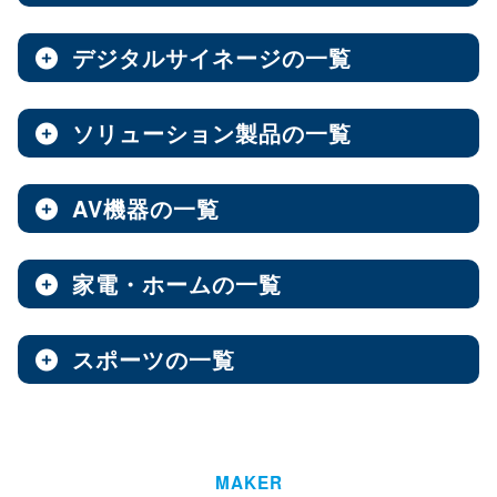
ノートPC
8インチ
エンタープライズNAS
9インチ
10インチ
（3）
（1）
（10）
全製品を見る（8）
全製品を見る（9）
全製品を見る（7）
11インチ
12インチ
13インチ
（3）
（1）
（2）
デジタルサイネージの一覧
ソフトウェア
エンベデッドシステム
15.6インチ
（1）
全製品を見る（14）
ベアキット
オールフラッシュNAS
全製品を見る（4）
ソリューション製品の一覧
全製品を見る（7）
全製品を見る（2）
デジタルサイネージ
Androidスマートフォン
【DSP版】 Windows OS
全製品を見る（15）
超小型ベアキット
（7）
ファンレスエンベデッドシステム
全製品を見る（9）
全製品を見る（6）
中小企業向けNAS
AV機器の一覧
全製品を見る（3）
Web会議システム
全製品を見る（46）
6.1インチ
6.5インチ
6.6インチ
（2）
（1）
（2）
オールインワンパッケージ
全製品を見る（30）
デジタルサイネージソフト
PCパーツ
全製品を見る（1）
6.7インチ
ハイエンド
ベアボーン
6.9インチ
Thunderbolt NAS
（1）
（4）
（1）
（3）
家電・ホームの一覧
全製品を見る（3）
AV周辺機器
全製品を見る（637）
全製品を見る（1）
オールSSD
ミドルレンジ
オールインワンソリューション
（7）
（16）
全製品を見る（10）
屋内用サイネージディスプレイ
全製品を見る（2）
PDF書き込みソフト
エントリーレベル
（10）
スポーツの一覧
全製品を見る（4）
チェア・デスク
タブレット・スマートフォン周辺機器
マザーボード
全製品を見る（1）
産業用／組込み用パーツ
スイッチャー
全製品を見る（49）
全製品を見る（47）
全製品を見る（37）
パッケージ
ホーム/SOHO向け NAS
全製品を見る（93）
全製品を見る（4）
ウォールコントローラー
全製品を見る（9）
ゴルフ用品
LGA1851
AI映像解析
LGA1700
LGA1200
（15）
（7）
（3）
全製品を見る（13）
全製品を見る（1）
ファシリティチェア
防犯対策ツール
全製品を見る（16）
全製品を見る（1）
Socket AM5
Socket AM4
延長器
（10）
MAKER
（2）
AI & GPU モジュール
ハイエンド
全製品を見る（1）
ミドルレンジ
エントリー
全製品を見る（7）
（5）
（1）
（3）