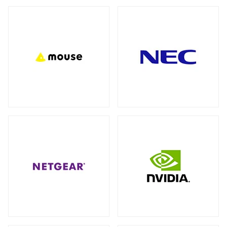
バックパック（リュック）
全製品を見る（27）
アクセサリー
全製品を見る（7）
ビジネス・通勤（セキュリティ重視）
（3）
ビジネス・通勤
トラベル・出張
（8）
（3）
モバイルルーター
ワーク＆プレイ・ライフスタイル
（10）
全製品を見る（1）
学生・キャンパス
（3）
ネットワークカメラ
全製品を見る（9）
ショルダーカバン
全製品を見る（1）
バレット型
ドーム型
（6）
（3）
スリーブ
KVMソリューション
全製品を見る（1）
全製品を見る（27）
KVMエクステンダー
（11）
キャリーバッグ