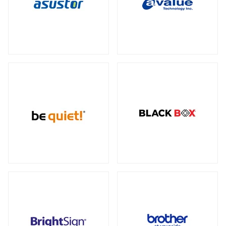
データセンター向けサーバー
スモールフォームファクター
（2）
23型タッチパネルモニター
オプション
（1）
（2）
全製品を見る（6）
ケーブル
スタンド
（5）
（2）
電源
ストレージサーバー
全製品を見る（110）
全製品を見る（4）
300W
350W
450W
500W
（2）
（1）
（1）
（4）
産業用ドローン
高性能ハイエンドサーバー
550W
600W
650W
700W
全製品を見る（1）
（4）
（1）
（4）
（2）
全製品を見る（1）
750W
800W
850W
900W
（14）
（1）
（13）
（1）
高性能モデル
1000W
1200W
1300W
（17）
（7）
（1）
高拡張性モデル
全製品を見る（1）
1500W
1600W
1650W
2050W
（1）
（1）
（2）
（2）
全製品を見る（2）
電源ケーブル
（28）
マルチプロセッサー（MP）サーバー
全製品を見る（1）
拡張インターフェース
全製品を見る（52）
ワークステーション