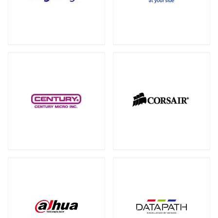
RAID カード
（5）
全製品を見る（18）
拡張インターフェース オプション
（15）
PCI-E SSD カード
10GbEカード
（1）
（1）
サーバー・ワークステーションパーツ
全製品を見る（199）
光学・リムーバブルドライブ
全製品を見る（1）
シャーシー・ケース
内蔵 CD/DVD/BD-ROM/R/R
全製品を見る（31）
（1）
サーバー・ワークステーション向けCPU
その他
全製品を見る（44）
全製品を見る（50）
その他ケーブル
その他パーツ
（20）
（22）
サーバー・ワークステーション向けメモ
リー
全製品を見る（50）
PC周辺機器
DDR5 RDIMM
DDR5 ECC UDIMM
（13）
（1）
全製品を見る（197）