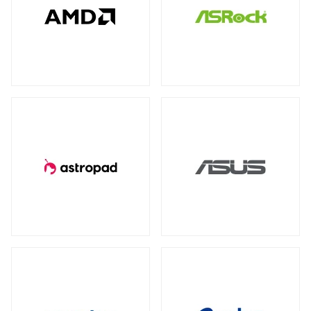
全製品を見る（77）
全製品を見る（4）
全製品を見る（7）
産業用／組込み用USBメモリー
NVIDIA RTX
NVIDIA PCI Express
（2）
（1）
太陽光パネル
サーバーシステム（完成品）
全製品を見る（4）
Intel® Arc™
（1）
全製品を見る（2）
全製品を見る（15）
グラフィックボードアクセサリー
PCIe 4.0
（2）
（1）
4U
2U
（1）
（2）
産業用／組込み用周辺機器
全製品を見る（23）
冷却パーツ
汎用サーバー
全製品を見る（158）
全製品を見る（6）
タッチパネルモニター
CPUクーラー
ケースファン
（62）
（90）
全製品を見る（23）
AI・HPC向けGPUサーバー
ファンコントローラー
ヒートシンク
（1）
（4）
11型タッチパネルモニター
（2）
全製品を見る（19）
13型タッチパネルモニター
（1）
PCケース
クラウド・ホスティング向けサーバー
15型タッチパネルモニター
（6）
全製品を見る（110）
全製品を見る（3）
17型タッチパネルモニター
（2）
フルタワー
ミドルタワー
ミニタワー
（5）
（21）
（2）
19型タッチパネルモニター
（2）