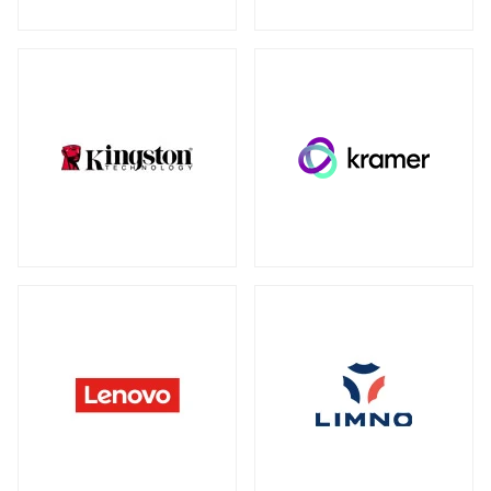
ウォールマウント
（1）
ネットワーク機器
全製品を見る（230）
SDカード
全製品を見る（3）
無線LANルーター
microSD
（3）
全製品を見る（5）
Mac周辺機器・アクセサリー
アクセスポイント
全製品を見る（7）
全製品を見る（6）
周辺機器その他
SD-WANルーター
全製品を見る（39）
全製品を見る（3）
ACアダプター
ケーブル
（4）
（30）
スイッチ
ワイヤレスディスプレイアダプター
（1）
全製品を見る（127）