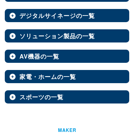
ノートPC
8インチ
エンタープライズNAS
9インチ
10インチ
（3）
（1）
（10）
全製品を見る（8）
全製品を見る（9）
全製品を見る（7）
11インチ
12インチ
13インチ
（3）
（1）
（2）
デジタルサイネージの一覧
ソフトウェア
エンベデッドシステム
15.6インチ
（1）
全製品を見る（14）
ベアキット
オールフラッシュNAS
全製品を見る（4）
ソリューション製品の一覧
全製品を見る（7）
全製品を見る（2）
デジタルサイネージ
Androidスマートフォン
【DSP版】 Windows OS
全製品を見る（15）
超小型ベアキット
（7）
ファンレスエンベデッドシステム
全製品を見る（9）
全製品を見る（6）
中小企業向けNAS
AV機器の一覧
全製品を見る（3）
Web会議システム
全製品を見る（46）
6.1インチ
6.5インチ
6.6インチ
（2）
（1）
（2）
オールインワンパッケージ
全製品を見る（30）
デジタルサイネージソフト
PCパーツ
全製品を見る（1）
6.7インチ
ハイエンド
ベアボーン
6.9インチ
Thunderbolt NAS
（1）
（4）
（1）
（3）
家電・ホームの一覧
全製品を見る（3）
AV周辺機器
全製品を見る（637）
全製品を見る（1）
オールSSD
ミドルレンジ
オールインワンソリューション
（7）
（16）
全製品を見る（10）
屋内用サイネージディスプレイ
全製品を見る（2）
PDF書き込みソフト
エントリーレベル
（10）
スポーツの一覧
全製品を見る（4）
チェア・デスク
タブレット・スマートフォン周辺機器
マザーボード
全製品を見る（1）
産業用／組込み用パーツ
スイッチャー
全製品を見る（49）
全製品を見る（47）
全製品を見る（37）
パッケージ
ホーム/SOHO向け NAS
全製品を見る（93）
全製品を見る（4）
ウォールコントローラー
全製品を見る（9）
ゴルフ用品
LGA1851
AI映像解析
LGA1700
LGA1200
（15）
（7）
（3）
全製品を見る（13）
全製品を見る（1）
ファシリティチェア
防犯対策ツール
全製品を見る（16）
全製品を見る（1）
Socket AM5
Socket AM4
延長器
（10）
MAKER
（2）
AI & GPU モジュール
ハイエンド
全製品を見る（1）
ミドルレンジ
エントリー
全製品を見る（7）
（5）
（1）
（3）