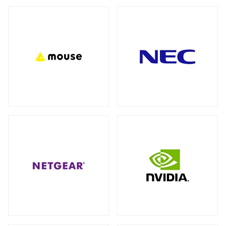
バックパック（リュック）
全製品を見る（27）
アクセサリー
全製品を見る（7）
ビジネス・通勤（セキュリティ重視）
（3）
ビジネス・通勤
トラベル・出張
（8）
（3）
モバイルルーター
ワーク＆プレイ・ライフスタイル
（10）
全製品を見る（1）
学生・キャンパス
（3）
ネットワークカメラ
全製品を見る（9）
ショルダーカバン
全製品を見る（1）
バレット型
ドーム型
（6）
（3）
スリーブ
KVMソリューション
全製品を見る（1）
全製品を見る（27）
KVMエクステンダー
（11）
キャリーバッグ