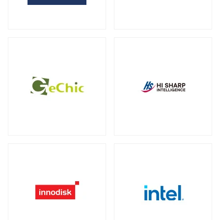
全製品を見る（2）
サーバー・ワークステーション向けグラ
外付けHDD
フィックカード
全製品を見る（14）
全製品を見る（9）
外付けSSD
サーバー・ワークステーション向けCPU
全製品を見る（8）
クーラー
全製品を見る（19）
ドッキングステーション
全製品を見る（5）
電源
全製品を見る（9）
マルチハブ&アダプター
全製品を見る（21）
その他パーツ
全製品を見る（19）
プリンター・複合機
全製品を見る（12）