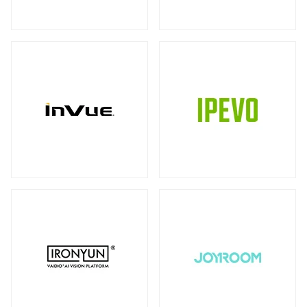
ストレージ
カメラ
全製品を見る（39）
全製品を見る（10）
書画カメラ
多用途カメラ
オプション
DAS（Direct-Attached Storage）
（6）
（1）
（2）
全製品を見る（2）
プロジェクター
タワー型
（2）
全製品を見る（3）
JBODストレージ
モニターマウント
全製品を見る（12）
全製品を見る（23）
デスク・マウントアーム
ドライブケース
（17）
全製品を見る（21）
ウォール・マウント
オプション/ アクセサリ
（4）
（2）
EBOFストレージ
キーボードマウント
全製品を見る（1）
全製品を見る（1）