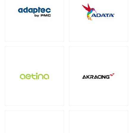
保護フィルム・スクリーンプロテクター
全製品を見る（2）
全製品を見る（3）
オットマン
DDR4
ECC Long-DIMM
（3）
（1）
WD Blue（スタンダード）
（1）
全製品を見る（1）
全製品を見る（3）
ECC SO-DIMM
Registered Long-DIMM
（1）
（1）
WD Red（NAS向け）
（2）
拡張ユニット
スクリーンモデル
スクリーンプロテクター
（1）
WD Purple（監視向け）
（2）
全製品を見る（13）
チェア オプション
全製品を見る（1）
産業用／組込み用microSDカード
全製品を見る（20）
SkyHawk（監視向け）
（2）
タワー型
ラックマウント型
（5）
（8）
Apple Pencil用ペン先
全製品を見る（7）
タブレットモデル
IronWolf（NAS向け）
（2）
全製品を見る（1）
全製品を見る（1）
BarraCuda（スタンダード）
オプション
産業用／組込み用コンパクトフラッシュ
（1）
家電製品
モバイルプリンター
全製品を見る（24）
カード
全製品を見る（7）
全製品を見る（4）
全製品を見る（3）
内蔵SSD
QNAP NAS用増設メモリー
（5）
全製品を見る（25）
カメラ
QNAP NAS用HDDトレイ
（4）
ラベルプリンター
産業用／組込み用CFastカード
全製品を見る（1）
PCIe Gen5
PCIe Gen4
PCIe Gen3
（1）
（4）
（1）
Synology NAS用増設メモリー
（3）
全製品を見る（2）
全製品を見る（2）
小型カメラ
（1）
SATA III 6Gb/s
M.2
2.5インチ
（5）
（12）
（1）
産業用／組込み用SDカード
サーバー・ワークステーション
ポータブル電源
全製品を見る（5）
グラフィックボード