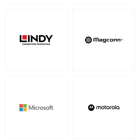
アンマネージスイッチ
（28）
周辺アクセサリー
アンマネージプラススイッチ
（12）
全製品を見る（2）
フルマネージスイッチ
スマートスイッチ
（39）
（17）
拡張システム
アクセサリー
（10）
全製品を見る（6）
光トランシーバー
メディアカードリーダー
全製品を見る（14）
全製品を見る（6）
ケーブル
電子ホワイトボード
全製品を見る（9）
全製品を見る（2）
SFP+ダイレクトアタッチケーブル
（1）
SFP28ダイレクトアタッチケーブル
（2）
パソコン用バッグ/リュック
QSFP+ダイレクトアタッチケーブル
（1）
全製品を見る（34）
QSFP28ダイレクトアタッチケーブル
（4）