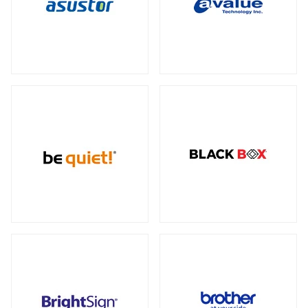
データセンター向けサーバー
スモールフォームファクター
（2）
23型タッチパネルモニター
オプション
（1）
（2）
全製品を見る（6）
ケーブル
スタンド
（5）
（2）
電源
ストレージサーバー
全製品を見る（110）
全製品を見る（5）
300W
350W
450W
500W
（2）
（1）
（1）
（4）
産業用ドローン
高性能ハイエンドサーバー
550W
600W
650W
700W
全製品を見る（1）
（4）
（1）
（4）
（2）
全製品を見る（1）
750W
800W
850W
900W
（14）
（1）
（13）
（1）
高性能モデル
1000W
1200W
1300W
（17）
（7）
（1）
高拡張性モデル
全製品を見る（1）
1500W
1600W
1650W
2050W
（1）
（1）
（2）
（2）
全製品を見る（2）
電源ケーブル
（28）
マルチプロセッサー（MP）サーバー
全製品を見る（1）
拡張インターフェース
全製品を見る（52）
ワークステーション