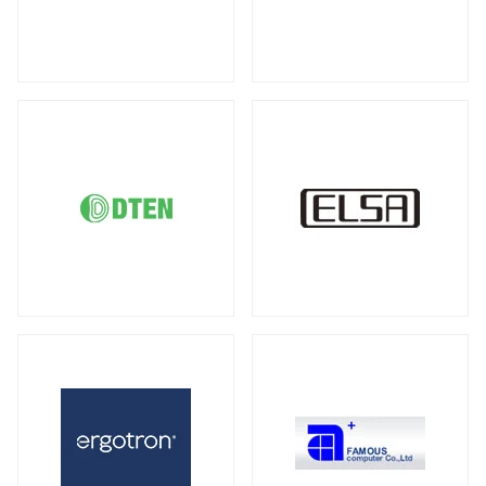
DDR5 ECC SODIMM
DDR4 RDIMM
（1）
（19）
液晶ディスプレイ
DDR4 ECC UDIMM
DDR4 ECC SODIMM
（15）
（1）
全製品を見る（21）
サーバー・ワークステーション向けMB
21.5型
23型
23.8型
27型
（2）
（1）
（4）
（3）
全製品を見る（4）
31.5型
34型
43型
50型
（1）
（2）
（1）
（1）
55型
65型
オプション
（1）
（1）
（3）
サーバー・ワークステーション向けSSD
全製品を見る（6）
モバイルモニター
PCIe Gen5
PCIe Gen4
（1）
（1）
全製品を見る（13）
SATA III 6Gb/s
U.2
U.3
（1）
（1）
（1）
21インチ
16インチ
15インチ
（1）
（1）
（5）
2.5インチ
（1）
14インチ
専用スタンド
オプション
（1）
（1）
（4）
サーバー・ワークステーション向けHDD
キーボード
全製品を見る（8）