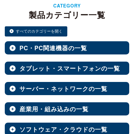
CATEGORY
製品カテゴリー一覧
すべてのカテゴリーを開く
PC・PC関連機器の一覧
タブレット・スマートフォンの一覧
ノートPC・デスクトップPC・ベアキット
全製品を見る（28）
サーバー・ネットワークの一覧
タブレット・スマートフォン
デスクトップPC
全製品を見る（30）
全製品を見る（12）
産業用・組み込みの一覧
NAS（Network Attached Storage）
小型PC
Androidタブレット
（4）
全製品を見る（186）
全製品を見る（21）
ソフトウェア・クラウドの一覧
産業用／組込み用筐体・パソコン