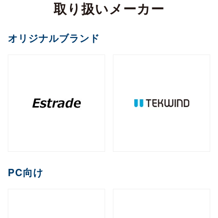
カメラ
取り扱いメーカー
全製品を見る（2）
サイネージスタンド
全製品を見る（22）
全製品を見る（5）
ペイントソフト
ゴルフボール
マウント・スタンド・クレードル
（2）
全製品を見る（6）
CPU
オフィスチェア
MXM
PCIe
M.2
オプション
ファンレスNAS
（11）
（2）
（1）
（8）
全製品を見る（2）
全製品を見る（4）
エンコーダー
オリジナルブランド
セキュリティキー
電源
（1）
（1）
全製品を見る（36）
全製品を見る（2）
和風スタンド
音響機器
（6）
全製品を見る（1）
全製品を見る（1）
全製品を見る（5）
デスクトップCPU
AI翻訳
（36）
練習器具
産業用／組込み用ボード
オプション
ライフスタイルチェア
デスクトップ/タワー型
全製品を見る（1）
デジタルサイネージソフト
全製品を見る（10）
全製品を見る（4）
デコーダー
全製品を見る（1）
全製品を見る（4）
筐体
全製品を見る（43）
全製品を見る（3）
メモリー
全製品を見る（1）
全製品を見る（5）
ゴルフバッグ
産業用／組込み用SSD
全製品を見る（26）
1ベイ
2ベイ
4ベイ
6ベイ
（2）
（9）
（11）
（8）
アクセサリー
クラウドサービス
ゲーミングチェア
全製品を見る（2）
全製品を見る（39）
分配器
DDR5 CUDIMM
DDR5 CSODIMM
8ベイ
9ベイ
（1）
12ベイ
（1）
全製品を見る（14）
全製品を見る（6）
全製品を見る（6）
（7）
（1）
（3）
コントローラー
全製品を見る（1）
PCIe Gen 4
PCIe Gen 3
SATA III
（1）
（4）
（14）
DDR5 RDIMM
DDR5 UDIMM
全製品を見る（1）
（1）
（7）
充電器
クレードル・スタンド
（2）
（3）
コラボレーションモデル
M.2
2.5インチ
Half Slim
ラックマウント型
端末管理
（10）
（5）
（2）
DDR5 SODIMM
DDR4 UDIMM
（4）
（5）
コンバーター／映像変換器
バッテリー
ケース・フィルム
（1）
（2）
全製品を見る（11）
オプション
全製品を見る（33）
全製品を見る（5）
mSATA
（3）
PC向け
全製品を見る（1）
DDR4 SODIMM
（5）
全製品を見る（3）
1U
2U
3U
4U
（7）
（19）
（4）
（2）
充電器
ゲーミング座椅子
クラウドストレージ
産業用／組込み用メモリー
内蔵HDD
全製品を見る（6）
全製品を見る（1）
全製品を見る（1）
全製品を見る（7）
字幕表⽰システム
HDDトレイ
全製品を見る（16）