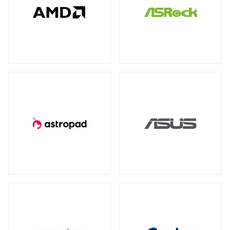
全製品を見る（78）
全製品を見る（4）
全製品を見る（7）
産業用／組込み用USBメモリー
NVIDIA RTX
NVIDIA PCI Express
（2）
（1）
太陽光パネル
サーバーシステム（完成品）
全製品を見る（4）
Intel® Arc™
（1）
全製品を見る（2）
全製品を見る（15）
グラフィックボードアクセサリー
PCIe 4.0
（2）
（1）
4U
2U
（1）
（2）
産業用／組込み用周辺機器
全製品を見る（23）
冷却パーツ
汎用サーバー
全製品を見る（158）
全製品を見る（6）
タッチパネルモニター
CPUクーラー
ケースファン
（62）
（90）
全製品を見る（23）
AI・HPC向けGPUサーバー
ファンコントローラー
ヒートシンク
（1）
（4）
11型タッチパネルモニター
（2）
全製品を見る（19）
13型タッチパネルモニター
（1）
PCケース
クラウド・ホスティング向けサーバー
15型タッチパネルモニター
（6）
全製品を見る（110）
全製品を見る（3）
17型タッチパネルモニター
（2）
フルタワー
ミドルタワー
ミニタワー
（5）
（21）
（2）
19型タッチパネルモニター
（2）