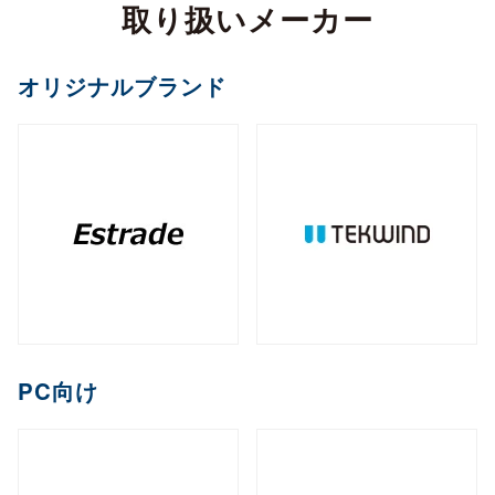
カメラ
取り扱いメーカー
全製品を見る（2）
サイネージスタンド
全製品を見る（22）
全製品を見る（5）
ペイントソフト
ゴルフボール
マウント・スタンド・クレードル
（2）
全製品を見る（6）
CPU
オフィスチェア
MXM
PCIe
M.2
オプション
ファンレスNAS
（11）
（2）
（1）
（8）
全製品を見る（2）
全製品を見る（4）
エンコーダー
オリジナルブランド
セキュリティキー
電源
（1）
（1）
全製品を見る（36）
全製品を見る（2）
和風スタンド
音響機器
（6）
全製品を見る（1）
全製品を見る（1）
全製品を見る（5）
デスクトップCPU
AI翻訳
（36）
練習器具
産業用／組込み用ボード
オプション
ライフスタイルチェア
デスクトップ/タワー型
全製品を見る（1）
デジタルサイネージソフト
全製品を見る（10）
全製品を見る（4）
デコーダー
全製品を見る（1）
全製品を見る（4）
筐体
全製品を見る（43）
全製品を見る（3）
メモリー
全製品を見る（1）
全製品を見る（5）
ゴルフバッグ
産業用／組込み用SSD
全製品を見る（26）
1ベイ
2ベイ
4ベイ
6ベイ
（2）
（9）
（11）
（8）
アクセサリー
クラウドサービス
ゲーミングチェア
全製品を見る（2）
全製品を見る（39）
分配器
DDR5 CUDIMM
DDR5 CSODIMM
8ベイ
9ベイ
（1）
12ベイ
（1）
全製品を見る（14）
全製品を見る（6）
全製品を見る（6）
（7）
（1）
（3）
コントローラー
全製品を見る（1）
PCIe Gen 4
PCIe Gen 3
SATA III
（1）
（4）
（14）
DDR5 RDIMM
DDR5 UDIMM
全製品を見る（1）
（1）
（7）
充電器
クレードル・スタンド
（2）
（3）
コラボレーションモデル
M.2
2.5インチ
Half Slim
ラックマウント型
端末管理
（10）
（5）
（2）
DDR5 SODIMM
DDR4 UDIMM
（4）
（5）
コンバーター／映像変換器
バッテリー
ケース・フィルム
（1）
（2）
全製品を見る（11）
オプション
全製品を見る（33）
全製品を見る（5）
mSATA
（3）
PC向け
全製品を見る（1）
DDR4 SODIMM
（5）
全製品を見る（3）
1U
2U
3U
4U
（7）
（19）
（4）
（2）
充電器
ゲーミング座椅子
クラウドストレージ
産業用／組込み用メモリー
内蔵HDD
全製品を見る（6）
全製品を見る（1）
全製品を見る（1）
全製品を見る（7）
字幕表⽰システム
HDDトレイ
全製品を見る（16）