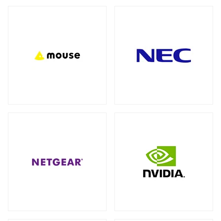
バックパック（リュック）
全製品を見る（27）
アクセサリー
全製品を見る（7）
ビジネス・通勤（セキュリティ重視）
（3）
ビジネス・通勤
トラベル・出張
（8）
（3）
モバイルルーター
ワーク＆プレイ・ライフスタイル
（10）
全製品を見る（1）
学生・キャンパス
（3）
ネットワークカメラ
全製品を見る（9）
ショルダーカバン
全製品を見る（1）
バレット型
ドーム型
（6）
（3）
スリーブ
KVMソリューション
全製品を見る（1）
全製品を見る（27）
KVMエクステンダー
（11）
キャリーバッグ