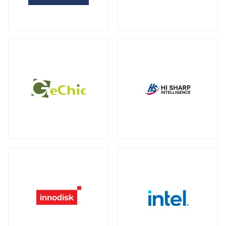
全製品を見る（2）
サーバー・ワークステーション向けグラ
外付けHDD
フィックカード
全製品を見る（14）
全製品を見る（9）
外付けSSD
サーバー・ワークステーション向けCPU
全製品を見る（8）
クーラー
全製品を見る（19）
ドッキングステーション
全製品を見る（5）
電源
全製品を見る（9）
マルチハブ&アダプター
全製品を見る（21）
その他パーツ
全製品を見る（19）
プリンター・複合機
全製品を見る（12）