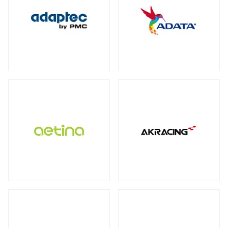
保護フィルム・スクリーンプロテクター
全製品を見る（2）
全製品を見る（3）
オットマン
DDR4
ECC Long-DIMM
（3）
（1）
WD Blue（スタンダード）
（1）
全製品を見る（1）
全製品を見る（3）
ECC SO-DIMM
Registered Long-DIMM
（1）
（1）
WD Red（NAS向け）
（2）
拡張ユニット
スクリーンモデル
スクリーンプロテクター
（1）
WD Purple（監視向け）
（2）
全製品を見る（13）
チェア オプション
全製品を見る（1）
産業用／組込み用microSDカード
全製品を見る（20）
SkyHawk（監視向け）
（2）
タワー型
ラックマウント型
（5）
（8）
Apple Pencil用ペン先
全製品を見る（7）
タブレットモデル
IronWolf（NAS向け）
（2）
全製品を見る（1）
全製品を見る（1）
BarraCuda（スタンダード）
オプション
産業用／組込み用コンパクトフラッシュ
（1）
家電製品
モバイルプリンター
全製品を見る（24）
カード
全製品を見る（7）
全製品を見る（4）
全製品を見る（3）
内蔵SSD
QNAP NAS用増設メモリー
（5）
全製品を見る（25）
カメラ
QNAP NAS用HDDトレイ
（4）
ラベルプリンター
産業用／組込み用CFastカード
全製品を見る（1）
PCIe Gen5
PCIe Gen4
PCIe Gen3
（1）
（4）
（1）
Synology NAS用増設メモリー
（3）
全製品を見る（2）
全製品を見る（2）
小型カメラ
（1）
SATA III 6Gb/s
M.2
2.5インチ
（5）
（12）
（1）
産業用／組込み用SDカード
サーバー・ワークステーション
ポータブル電源
全製品を見る（5）
グラフィックボード