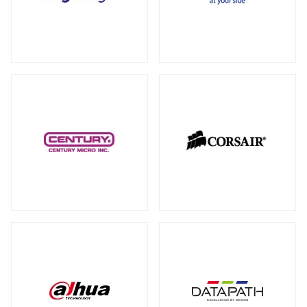
RAID カード
（5）
全製品を見る（18）
拡張インターフェース オプション
（15）
PCI-E SSD カード
10GbEカード
（1）
（1）
サーバー・ワークステーションパーツ
全製品を見る（199）
光学・リムーバブルドライブ
全製品を見る（1）
シャーシー・ケース
内蔵 CD/DVD/BD-ROM/R/R
全製品を見る（31）
（1）
サーバー・ワークステーション向けCPU
その他
全製品を見る（44）
全製品を見る（50）
その他ケーブル
その他パーツ
（20）
（22）
サーバー・ワークステーション向けメモ
リー
全製品を見る（50）
PC周辺機器
DDR5 RDIMM
DDR5 ECC UDIMM
（13）
（1）
全製品を見る（197）