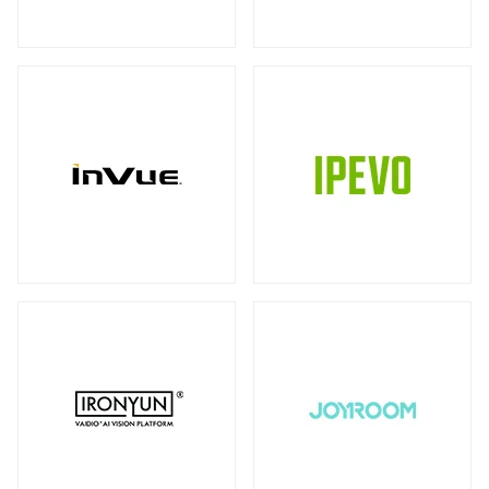
ストレージ
カメラ
全製品を見る（39）
全製品を見る（10）
書画カメラ
多用途カメラ
オプション
DAS（Direct-Attached Storage）
（6）
（1）
（2）
全製品を見る（2）
プロジェクター
タワー型
（2）
全製品を見る（3）
JBODストレージ
モニターマウント
全製品を見る（12）
全製品を見る（23）
デスク・マウントアーム
ドライブケース
（17）
全製品を見る（21）
ウォール・マウント
オプション/ アクセサリ
（4）
（2）
EBOFストレージ
キーボードマウント
全製品を見る（1）
全製品を見る（1）