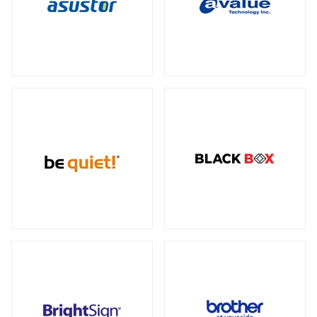
データセンター向けサーバー
スモールフォームファクター
（2）
23型タッチパネルモニター
オプション
（1）
（2）
全製品を見る（6）
ケーブル
スタンド
（5）
（2）
電源
ストレージサーバー
全製品を見る（110）
全製品を見る（4）
300W
350W
450W
500W
（2）
（1）
（1）
（4）
産業用ドローン
高性能ハイエンドサーバー
550W
600W
650W
700W
全製品を見る（1）
（4）
（1）
（4）
（2）
全製品を見る（1）
750W
800W
850W
900W
（14）
（1）
（13）
（1）
高性能モデル
1000W
1200W
1300W
（17）
（7）
（1）
高拡張性モデル
全製品を見る（1）
1500W
1600W
1650W
2050W
（1）
（1）
（2）
（2）
全製品を見る（2）
電源ケーブル
（28）
マルチプロセッサー（MP）サーバー
全製品を見る（1）
拡張インターフェース
全製品を見る（52）
ワークステーション