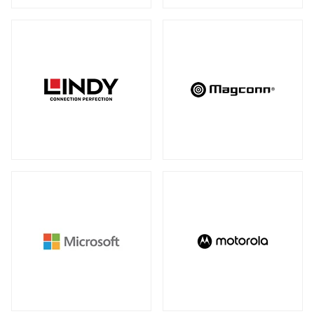
アンマネージスイッチ
（28）
周辺アクセサリー
アンマネージプラススイッチ
（12）
全製品を見る（2）
フルマネージスイッチ
スマートスイッチ
（39）
（17）
拡張システム
アクセサリー
（10）
全製品を見る（6）
光トランシーバー
メディアカードリーダー
全製品を見る（14）
全製品を見る（6）
ケーブル
電子ホワイトボード
全製品を見る（9）
全製品を見る（2）
SFP+ダイレクトアタッチケーブル
（1）
SFP28ダイレクトアタッチケーブル
（2）
パソコン用バッグ/リュック
QSFP+ダイレクトアタッチケーブル
（1）
全製品を見る（34）
QSFP28ダイレクトアタッチケーブル
（4）