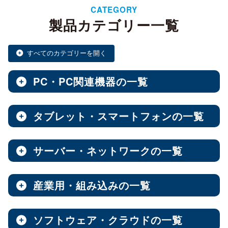
CATEGORY
製品カテゴリー一覧
すべてのカテゴリーを開く
PC・PC関連機器の一覧
タブレット・スマートフォンの一覧
ノートPC・デスクトップPC・ベアキット
全製品を見る（28）
サーバー・ネットワークの一覧
タブレット・スマートフォン
デスクトップPC
全製品を見る（30）
全製品を見る（12）
産業用・組み込みの一覧
NAS（Network Attached Storage）
小型PC
Androidタブレット
（4）
全製品を見る（186）
全製品を見る（21）
ソフトウェア・クラウドの一覧
産業用／組込み用筐体・パソコン