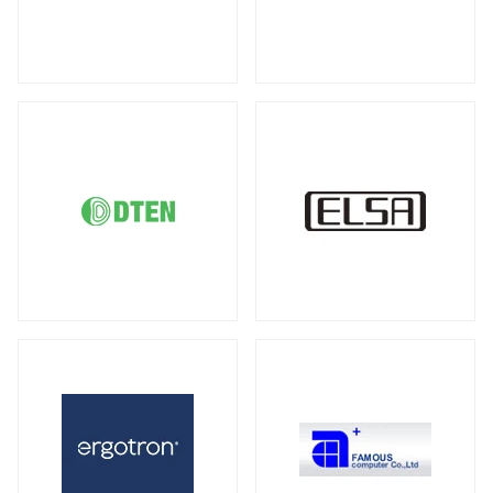
DDR5 ECC SODIMM
DDR4 RDIMM
（1）
（19）
液晶ディスプレイ
DDR4 ECC UDIMM
DDR4 ECC SODIMM
（15）
（1）
全製品を見る（21）
サーバー・ワークステーション向けMB
21.5型
23型
23.8型
27型
（2）
（1）
（4）
（3）
全製品を見る（4）
31.5型
34型
43型
50型
（1）
（2）
（1）
（1）
55型
65型
オプション
（1）
（1）
（3）
サーバー・ワークステーション向けSSD
全製品を見る（6）
モバイルモニター
PCIe Gen5
PCIe Gen4
（1）
（1）
全製品を見る（13）
SATA III 6Gb/s
U.2
U.3
（1）
（1）
（1）
21インチ
16インチ
15インチ
（1）
（1）
（5）
2.5インチ
（1）
14インチ
専用スタンド
オプション
（1）
（1）
（4）
サーバー・ワークステーション向けHDD
キーボード
全製品を見る（8）