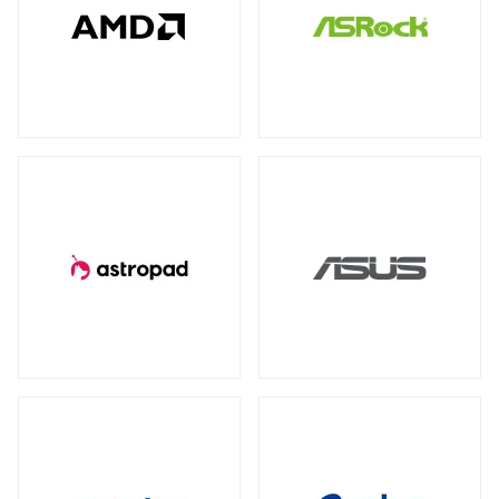
全製品を見る（77）
全製品を見る（4）
全製品を見る（7）
産業用／組込み用USBメモリー
NVIDIA RTX
NVIDIA PCI Express
（2）
（1）
太陽光パネル
サーバーシステム（完成品）
全製品を見る（4）
Intel® Arc™
（1）
全製品を見る（2）
全製品を見る（15）
グラフィックボードアクセサリー
PCIe 4.0
（2）
（1）
4U
2U
（1）
（2）
産業用／組込み用周辺機器
全製品を見る（23）
冷却パーツ
汎用サーバー
全製品を見る（158）
全製品を見る（6）
タッチパネルモニター
CPUクーラー
ケースファン
（62）
（90）
全製品を見る（23）
AI・HPC向けGPUサーバー
ファンコントローラー
ヒートシンク
（1）
（4）
11型タッチパネルモニター
（2）
全製品を見る（19）
13型タッチパネルモニター
（1）
PCケース
クラウド・ホスティング向けサーバー
15型タッチパネルモニター
（6）
全製品を見る（110）
全製品を見る（3）
17型タッチパネルモニター
（2）
フルタワー
ミドルタワー
ミニタワー
（5）
（21）
（2）
19型タッチパネルモニター
（2）