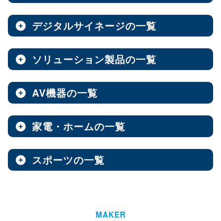
ノートPC
8インチ
エンタープライズNAS
9インチ
10インチ
（3）
（1）
（10）
全製品を見る（8）
全製品を見る（9）
全製品を見る（7）
11インチ
12インチ
13インチ
（3）
（1）
（2）
デジタルサイネージの一覧
ソフトウェア
エンベデッドシステム
15.6インチ
（1）
全製品を見る（14）
ベアキット
オールフラッシュNAS
全製品を見る（4）
ソリューション製品の一覧
全製品を見る（7）
全製品を見る（2）
デジタルサイネージ
Androidスマートフォン
【DSP版】 Windows OS
全製品を見る（15）
超小型ベアキット
（7）
ファンレスエンベデッドシステム
全製品を見る（9）
全製品を見る（6）
中小企業向けNAS
AV機器の一覧
全製品を見る（3）
Web会議システム
全製品を見る（46）
6.1インチ
6.5インチ
6.6インチ
（2）
（1）
（2）
オールインワンパッケージ
全製品を見る（30）
デジタルサイネージソフト
PCパーツ
全製品を見る（1）
6.7インチ
ハイエンド
ベアボーン
6.9インチ
Thunderbolt NAS
（1）
（4）
（1）
（3）
家電・ホームの一覧
全製品を見る（3）
AV周辺機器
全製品を見る（637）
全製品を見る（1）
オールSSD
ミドルレンジ
オールインワンソリューション
（7）
（16）
全製品を見る（10）
屋内用サイネージディスプレイ
全製品を見る（2）
PDF書き込みソフト
エントリーレベル
（10）
スポーツの一覧
全製品を見る（4）
チェア・デスク
タブレット・スマートフォン周辺機器
マザーボード
全製品を見る（1）
産業用／組込み用パーツ
スイッチャー
全製品を見る（49）
全製品を見る（47）
全製品を見る（37）
パッケージ
ホーム/SOHO向け NAS
全製品を見る（93）
全製品を見る（4）
ウォールコントローラー
全製品を見る（9）
ゴルフ用品
LGA1851
AI映像解析
LGA1700
LGA1200
（15）
（7）
（3）
全製品を見る（13）
全製品を見る（1）
ファシリティチェア
防犯対策ツール
全製品を見る（16）
全製品を見る（1）
Socket AM5
Socket AM4
延長器
（10）
MAKER
（2）
AI & GPU モジュール
ハイエンド
全製品を見る（1）
ミドルレンジ
エントリー
全製品を見る（7）
（5）
（1）
（3）