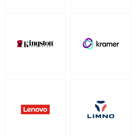
ウォールマウント
（1）
ネットワーク機器
全製品を見る（230）
SDカード
全製品を見る（3）
無線LANルーター
microSD
（3）
全製品を見る（5）
Mac周辺機器・アクセサリー
アクセスポイント
全製品を見る（6）
全製品を見る（6）
周辺機器その他
SD-WANルーター
全製品を見る（39）
全製品を見る（3）
ACアダプター
ケーブル
（4）
（30）
スイッチ
ワイヤレスディスプレイアダプター
（1）
全製品を見る（127）