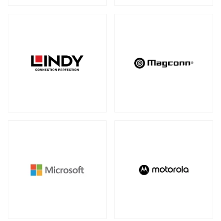
アンマネージスイッチ
（28）
周辺アクセサリー
アンマネージプラススイッチ
（12）
全製品を見る（2）
フルマネージスイッチ
スマートスイッチ
（39）
（17）
拡張システム
アクセサリー
（10）
全製品を見る（6）
光トランシーバー
メディアカードリーダー
全製品を見る（14）
全製品を見る（6）
ケーブル
電子ホワイトボード
全製品を見る（9）
全製品を見る（2）
SFP+ダイレクトアタッチケーブル
（1）
SFP28ダイレクトアタッチケーブル
（2）
パソコン用バッグ/リュック
QSFP+ダイレクトアタッチケーブル
（1）
全製品を見る（34）
QSFP28ダイレクトアタッチケーブル
（4）