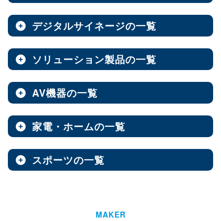
ノートPC
8インチ
エンタープライズNAS
9インチ
10インチ
（3）
（1）
（10）
全製品を見る（8）
全製品を見る（9）
全製品を見る（7）
11インチ
12インチ
13インチ
（3）
（1）
（2）
デジタルサイネージの一覧
ソフトウェア
エンベデッドシステム
15.6インチ
（1）
全製品を見る（14）
ベアキット
オールフラッシュNAS
全製品を見る（4）
ソリューション製品の一覧
全製品を見る（7）
全製品を見る（2）
デジタルサイネージ
Androidスマートフォン
【DSP版】 Windows OS
全製品を見る（15）
超小型ベアキット
（7）
ファンレスエンベデッドシステム
全製品を見る（9）
全製品を見る（6）
中小企業向けNAS
AV機器の一覧
全製品を見る（3）
Web会議システム
全製品を見る（46）
6.1インチ
6.5インチ
6.6インチ
（2）
（1）
（2）
オールインワンパッケージ
全製品を見る（30）
デジタルサイネージソフト
PCパーツ
全製品を見る（1）
6.7インチ
ハイエンド
ベアボーン
6.9インチ
Thunderbolt NAS
（1）
（4）
（1）
（3）
家電・ホームの一覧
全製品を見る（3）
AV周辺機器
全製品を見る（637）
全製品を見る（1）
オールSSD
ミドルレンジ
オールインワンソリューション
（7）
（16）
全製品を見る（10）
屋内用サイネージディスプレイ
全製品を見る（2）
PDF書き込みソフト
エントリーレベル
（10）
スポーツの一覧
全製品を見る（4）
チェア・デスク
タブレット・スマートフォン周辺機器
マザーボード
全製品を見る（1）
産業用／組込み用パーツ
スイッチャー
全製品を見る（49）
全製品を見る（47）
全製品を見る（37）
パッケージ
ホーム/SOHO向け NAS
全製品を見る（93）
全製品を見る（4）
ウォールコントローラー
全製品を見る（9）
ゴルフ用品
LGA1851
AI映像解析
LGA1700
LGA1200
（15）
（7）
（3）
全製品を見る（13）
全製品を見る（1）
ファシリティチェア
防犯対策ツール
全製品を見る（16）
全製品を見る（1）
Socket AM5
Socket AM4
延長器
（10）
MAKER
（2）
AI & GPU モジュール
ハイエンド
全製品を見る（1）
ミドルレンジ
エントリー
全製品を見る（7）
（5）
（1）
（3）