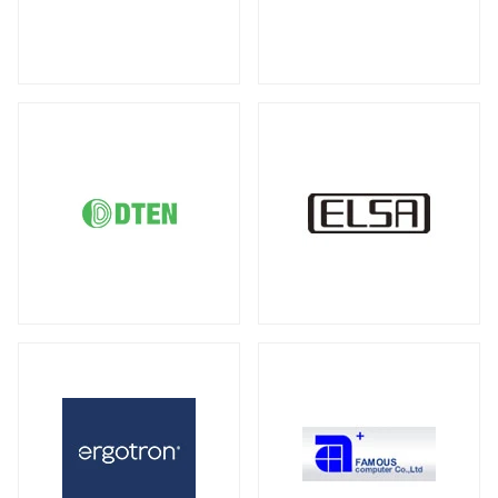
DDR5 ECC SODIMM
DDR4 RDIMM
（1）
（19）
液晶ディスプレイ
DDR4 ECC UDIMM
DDR4 ECC SODIMM
（15）
（1）
全製品を見る（21）
サーバー・ワークステーション向けMB
21.5型
23型
23.8型
27型
（2）
（1）
（4）
（3）
全製品を見る（4）
31.5型
34型
43型
50型
（1）
（2）
（1）
（1）
55型
65型
オプション
（1）
（1）
（3）
サーバー・ワークステーション向けSSD
全製品を見る（6）
モバイルモニター
PCIe Gen5
PCIe Gen4
（1）
（1）
全製品を見る（13）
SATA III 6Gb/s
U.2
U.3
（1）
（1）
（1）
21インチ
16インチ
15インチ
（1）
（1）
（5）
2.5インチ
（1）
14インチ
専用スタンド
オプション
（1）
（1）
（4）
サーバー・ワークステーション向けHDD
キーボード
全製品を見る（8）