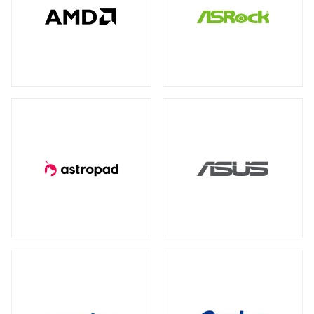
全製品を見る（77）
全製品を見る（4）
全製品を見る（7）
産業用／組込み用USBメモリー
NVIDIA RTX
NVIDIA PCI Express
（2）
（1）
太陽光パネル
サーバーシステム（完成品）
全製品を見る（4）
Intel® Arc™
（1）
全製品を見る（2）
全製品を見る（15）
グラフィックボードアクセサリー
PCIe 4.0
（2）
（1）
4U
2U
（1）
（2）
産業用／組込み用周辺機器
全製品を見る（23）
冷却パーツ
汎用サーバー
全製品を見る（158）
全製品を見る（6）
タッチパネルモニター
CPUクーラー
ケースファン
（62）
（90）
全製品を見る（23）
AI・HPC向けGPUサーバー
ファンコントローラー
ヒートシンク
（1）
（4）
11型タッチパネルモニター
（2）
全製品を見る（19）
13型タッチパネルモニター
（1）
PCケース
クラウド・ホスティング向けサーバー
15型タッチパネルモニター
（6）
全製品を見る（110）
全製品を見る（3）
17型タッチパネルモニター
（2）
フルタワー
ミドルタワー
ミニタワー
（5）
（21）
（2）
19型タッチパネルモニター
（2）