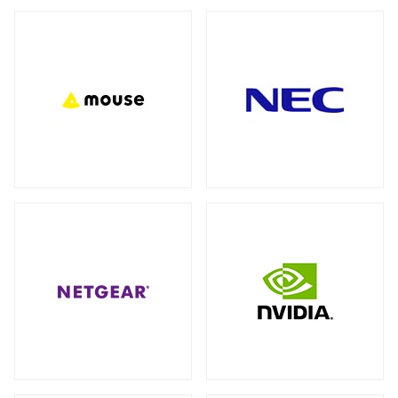
バックパック（リュック）
全製品を見る（27）
アクセサリー
全製品を見る（7）
ビジネス・通勤（セキュリティ重視）
（3）
ビジネス・通勤
トラベル・出張
（8）
（3）
モバイルルーター
ワーク＆プレイ・ライフスタイル
（10）
全製品を見る（1）
学生・キャンパス
（3）
ネットワークカメラ
全製品を見る（9）
ショルダーカバン
全製品を見る（1）
バレット型
ドーム型
（6）
（3）
スリーブ
KVMソリューション
全製品を見る（1）
全製品を見る（27）
KVMエクステンダー
（11）
キャリーバッグ