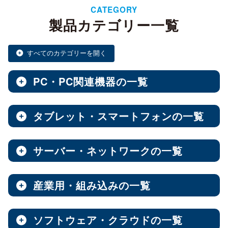
CATEGORY
製品カテゴリー一覧
すべてのカテゴリーを開く
PC・PC関連機器の一覧
タブレット・スマートフォンの一覧
ノートPC・デスクトップPC・ベアキット
全製品を見る（28）
サーバー・ネットワークの一覧
タブレット・スマートフォン
デスクトップPC
全製品を見る（30）
全製品を見る（12）
産業用・組み込みの一覧
NAS（Network Attached Storage）
小型PC
Androidタブレット
（4）
全製品を見る（186）
全製品を見る（21）
ソフトウェア・クラウドの一覧
産業用／組込み用筐体・パソコン