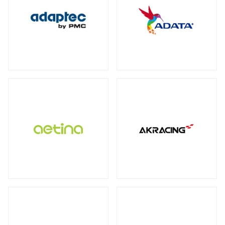
保護フィルム・スクリーンプロテクター
全製品を見る（2）
全製品を見る（3）
オットマン
DDR4
ECC Long-DIMM
（3）
（1）
WD Blue（スタンダード）
（1）
全製品を見る（1）
全製品を見る（3）
ECC SO-DIMM
Registered Long-DIMM
（1）
（1）
WD Red（NAS向け）
（2）
拡張ユニット
スクリーンモデル
スクリーンプロテクター
（1）
WD Purple（監視向け）
（2）
全製品を見る（13）
チェア オプション
全製品を見る（1）
産業用／組込み用microSDカード
全製品を見る（20）
SkyHawk（監視向け）
（2）
タワー型
ラックマウント型
（5）
（8）
Apple Pencil用ペン先
全製品を見る（7）
タブレットモデル
IronWolf（NAS向け）
（2）
全製品を見る（1）
全製品を見る（1）
BarraCuda（スタンダード）
オプション
産業用／組込み用コンパクトフラッシュ
（1）
家電製品
モバイルプリンター
全製品を見る（24）
カード
全製品を見る（7）
全製品を見る（4）
全製品を見る（3）
内蔵SSD
QNAP NAS用増設メモリー
（5）
全製品を見る（25）
カメラ
QNAP NAS用HDDトレイ
（4）
ラベルプリンター
産業用／組込み用CFastカード
全製品を見る（1）
PCIe Gen5
PCIe Gen4
PCIe Gen3
（1）
（4）
（1）
Synology NAS用増設メモリー
（3）
全製品を見る（2）
全製品を見る（2）
小型カメラ
（1）
SATA III 6Gb/s
M.2
2.5インチ
（5）
（12）
（1）
産業用／組込み用SDカード
サーバー・ワークステーション
ポータブル電源
全製品を見る（5）
グラフィックボード