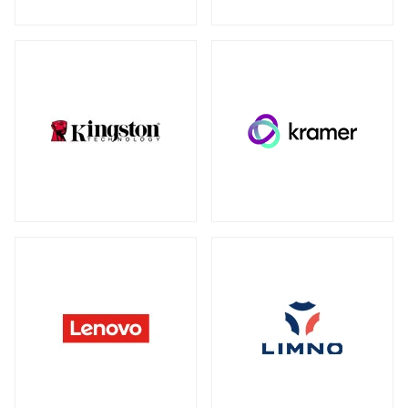
ウォールマウント
（1）
ネットワーク機器
全製品を見る（230）
SDカード
全製品を見る（3）
無線LANルーター
microSD
（3）
全製品を見る（5）
Mac周辺機器・アクセサリー
アクセスポイント
全製品を見る（6）
全製品を見る（6）
周辺機器その他
SD-WANルーター
全製品を見る（39）
全製品を見る（3）
ACアダプター
ケーブル
（4）
（30）
スイッチ
ワイヤレスディスプレイアダプター
（1）
全製品を見る（127）