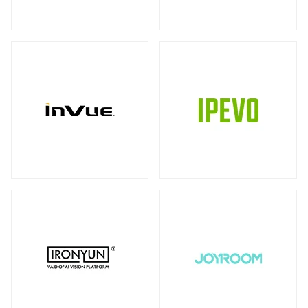
ストレージ
カメラ
全製品を見る（39）
全製品を見る（10）
書画カメラ
多用途カメラ
オプション
DAS（Direct-Attached Storage）
（6）
（1）
（2）
全製品を見る（2）
プロジェクター
タワー型
（2）
全製品を見る（3）
JBODストレージ
モニターマウント
全製品を見る（12）
全製品を見る（23）
デスク・マウントアーム
ドライブケース
（17）
全製品を見る（21）
ウォール・マウント
オプション/ アクセサリ
（4）
（2）
EBOFストレージ
キーボードマウント
全製品を見る（1）
全製品を見る（1）