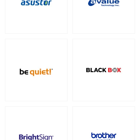
データセンター向けサーバー
スモールフォームファクター
（2）
23型タッチパネルモニター
オプション
（1）
（2）
全製品を見る（6）
ケーブル
スタンド
（5）
（2）
電源
ストレージサーバー
全製品を見る（110）
全製品を見る（4）
300W
350W
450W
500W
（2）
（1）
（1）
（4）
産業用ドローン
高性能ハイエンドサーバー
550W
600W
650W
700W
全製品を見る（1）
（4）
（1）
（4）
（2）
全製品を見る（1）
750W
800W
850W
900W
（14）
（1）
（13）
（1）
高性能モデル
1000W
1200W
1300W
（17）
（7）
（1）
高拡張性モデル
全製品を見る（1）
1500W
1600W
1650W
2050W
（1）
（1）
（2）
（2）
全製品を見る（2）
電源ケーブル
（28）
マルチプロセッサー（MP）サーバー
全製品を見る（1）
拡張インターフェース
全製品を見る（52）
ワークステーション