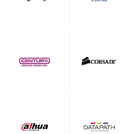
RAID カード
（5）
全製品を見る（18）
拡張インターフェース オプション
（15）
PCI-E SSD カード
10GbEカード
（1）
（1）
サーバー・ワークステーションパーツ
全製品を見る（199）
光学・リムーバブルドライブ
全製品を見る（1）
シャーシー・ケース
内蔵 CD/DVD/BD-ROM/R/R
全製品を見る（31）
（1）
サーバー・ワークステーション向けCPU
その他
全製品を見る（44）
全製品を見る（50）
その他ケーブル
その他パーツ
（20）
（22）
サーバー・ワークステーション向けメモ
リー
全製品を見る（50）
PC周辺機器
DDR5 RDIMM
DDR5 ECC UDIMM
（13）
（1）
全製品を見る（197）