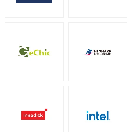
全製品を見る（2）
サーバー・ワークステーション向けグラ
外付けHDD
フィックカード
全製品を見る（14）
全製品を見る（9）
外付けSSD
サーバー・ワークステーション向けCPU
全製品を見る（8）
クーラー
全製品を見る（19）
ドッキングステーション
全製品を見る（5）
電源
全製品を見る（9）
マルチハブ&アダプター
全製品を見る（21）
その他パーツ
全製品を見る（19）
プリンター・複合機
全製品を見る（12）