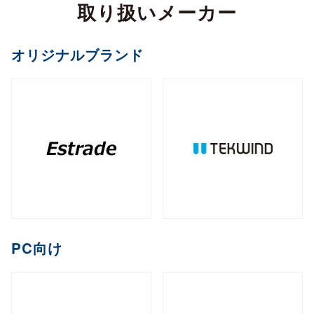
カメラ
取り扱いメーカー
全製品を見る（2）
サイネージスタンド
全製品を見る（22）
全製品を見る（5）
ペイントソフト
ゴルフボール
マウント・スタンド・クレードル
（2）
全製品を見る（6）
CPU
オフィスチェア
MXM
PCIe
M.2
オプション
ファンレスNAS
（11）
（2）
（1）
（8）
全製品を見る（2）
全製品を見る（4）
エンコーダー
オリジナルブランド
セキュリティキー
電源
（1）
（1）
全製品を見る（36）
全製品を見る（2）
和風スタンド
音響機器
（6）
全製品を見る（1）
全製品を見る（1）
全製品を見る（5）
デスクトップCPU
AI翻訳
（36）
練習器具
産業用／組込み用ボード
オプション
ライフスタイルチェア
デスクトップ/タワー型
全製品を見る（1）
デジタルサイネージソフト
全製品を見る（10）
全製品を見る（4）
デコーダー
全製品を見る（1）
全製品を見る（4）
筐体
全製品を見る（43）
全製品を見る（3）
メモリー
全製品を見る（1）
全製品を見る（5）
ゴルフバッグ
産業用／組込み用SSD
全製品を見る（26）
1ベイ
2ベイ
4ベイ
6ベイ
（2）
（9）
（11）
（8）
アクセサリー
クラウドサービス
ゲーミングチェア
全製品を見る（2）
全製品を見る（39）
分配器
DDR5 CUDIMM
DDR5 CSODIMM
8ベイ
9ベイ
（1）
12ベイ
（1）
全製品を見る（14）
全製品を見る（6）
全製品を見る（6）
（7）
（1）
（3）
コントローラー
全製品を見る（1）
PCIe Gen 4
PCIe Gen 3
SATA III
（1）
（4）
（14）
DDR5 RDIMM
DDR5 UDIMM
全製品を見る（1）
（1）
（7）
充電器
クレードル・スタンド
（2）
（3）
コラボレーションモデル
M.2
2.5インチ
Half Slim
ラックマウント型
端末管理
（10）
（5）
（2）
DDR5 SODIMM
DDR4 UDIMM
（4）
（5）
コンバーター／映像変換器
バッテリー
ケース・フィルム
（1）
（2）
全製品を見る（11）
オプション
全製品を見る（33）
全製品を見る（5）
mSATA
（3）
PC向け
全製品を見る（1）
DDR4 SODIMM
（5）
全製品を見る（3）
1U
2U
3U
4U
（7）
（19）
（4）
（2）
充電器
ゲーミング座椅子
クラウドストレージ
産業用／組込み用メモリー
内蔵HDD
全製品を見る（6）
全製品を見る（1）
全製品を見る（1）
全製品を見る（7）
字幕表⽰システム
HDDトレイ
全製品を見る（16）