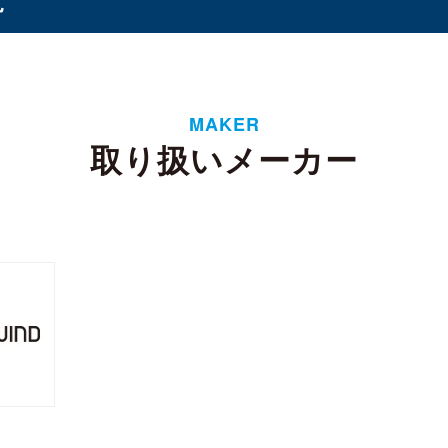
オプション
（1）
（8）
MAKER
ド
取り扱いメーカー
タンド
バッテリー
ケース・フィルム
（3）
（1）
（2）
イ
6ベイ
8ベイ
9ベイ
12ベイ
（11）
（8）
（7）
（1）
（3）
フト
 CSODIMM
DDR5 RDIMM
DDR5 UDIMM
DD
（1）
（1）
（7）
SODIMM
（5）
 3
SATA III
M.2
2.5インチ
Half Slim
（4）
（14）
（10）
（5）
4U
（2）
ーンプロテクター
リー
WD Red（NAS向け）
WD Purple（監視向け）
1）
（2）
（2）
換器
ル