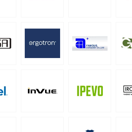
器
ー
ミニタワー
スモールフォームファクター
（21）
（2）
（2）
ーバー
13型タッチパネルモニター
15型タッチパネルモニター
2）
（1）
グ向けサーバー
19型タッチパネルモニター
23型タッチパネルモニター
2）
（2）
0W
500W
550W
600W
650W
70
（1）
（4）
（4）
（1）
（4）
00W
1000W
1200W
1300W
1500W
（1）
（17）
（7）
（1）
（1
ーバー
28）