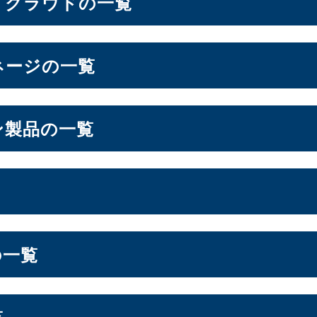
・クラウドの一覧
ン
ネージの一覧
6.6インチ
6.7インチ
6.9インチ
1）
（2）
（1）
（1）
ドシステム
ン製品の一覧
OS
ォン周辺機器
lt NAS
オールSSD
ミドルレンジ
エントリー
（3）
（7）
（16）
フト
ージ
S
スプレイ
の一覧
ーション
LGA1200
Socket AM5
Socket AM4
7）
（3）
（10）
（2）
ドル
セキュリティキー
電源
（2）
（1）
（1）
ジ
エントリー
（1）
（3）
ー
覧