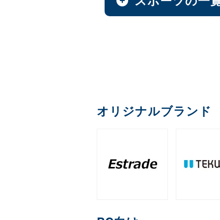
AI & GPU モジュール
オプション
ファンレスNAS
全製品を見る（1）
全製品を見る（1）
全製品を見る（9）
全製品を見る（49）
全製品を見る（4）
全製品を見る（36）
全製品を見る（22）
全製品を見る（1）
全製品を見る（1）
ペイントソフト
サイネージスタンド
カメラ
デスクトップCPU
（36）
MXM
延長器
PCIe
M.2
（11）
（2）
ゴルフ用品
ファシリティチェア
アクセサリー
デスクトップ/タワー型
全製品を見る（2）
全製品を見る（6）
全製品を見る（5）
全製品を見る（2）
全製品を見る（16）
全製品を見る（1）
全製品を見る（14）
全製品を見る（43）
メモリー
産業用／組込み用ボー
和風スタンド
AI翻訳
（6）
音響機器
エンコーダー
充電器
クレードル・ス
（2）
1ベイ
オフィスチェア
2ベイ
4ベ
（2）
（9）
全製品を見る（26）
ゴルフボール
全製品を見る（4）
全製品を見る（1）
全製品を見る（5）
全製品を見る（1）
全製品を見る（2）
全製品を見る（4）
デジタルサイネージソ
オリジナルブランド
DDR5 CUDIMM
DDR5
（1）
産業用／組込み用SSD
充電器
ラックマウント型
全製品を見る（3）
筐体
デコーダー
クラウドサービス
ライフスタイルチェア
練習器具
全製品を見る（39）
全製品を見る（6）
全製品を見る（33）
DDR4 UDIMM
DDR4 
（5）
全製品を見る（5）
全製品を見る（1）
全製品を見る（6）
全製品を見る（4）
全製品を見る（10）
PCIe Gen 4
PCIe Gen
（1）
1U
2U
3U
（7）
（19）
（4）
保護フィルム・スクリ
コントローラー
分配器
内蔵HDD
ゲーミングチェア
ゴルフバッグ
端末管理
全製品を見る（1）
全製品を見る（1）
全製品を見る（1）
全製品を見る（16）
全製品を見る（6）
全製品を見る（2）
全製品を見る（5）
産業用／組込み用メモ
HDDトレイ
スクリーンプロテクター
（1）
全製品を見る（7）
全製品を見る（3）
オプション
WD Blue（スタンダード）
（
コンバーター／映像変
コラボレーションモデ
クラウドストレージ
全製品を見る（3）
全製品を見る（1）
全製品を見る（11）