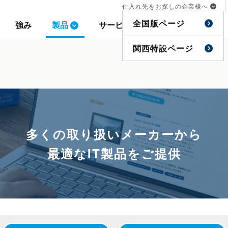
仕入れ先をお探しの企業様へ
仕入れ先をお探しの企業様へ
全国版ページ
全国版ページ
強み
強み
製品
製品
サービス
サービス
事例
事例
特集
特集
関西特設ページ
関西特設ページ
多くの取り扱いメーカーから
最適なIT製品をご提供