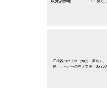
販売店情報
「有り
IT機器の仕入れ（卸売・調達）／
援／サーバーの導入支援／SaaS