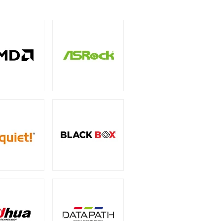
5インチ
（1）
ー
（3）
サリー
PCIe 4.0
（2）
（1）