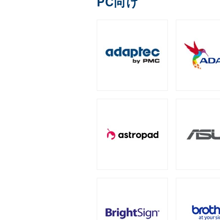
PC向け
DDR4
ECC Long-DIM
（3）
全製品を見る（1）
Apple Pencil用ペン先
IronWolf（NAS向け）
拡張ユニット
（2）
全製品を見る（1）
全製品を見る（13）
ゲーミング座椅子
字幕表⽰システム
産業用／組込み用micr
内蔵SSD
全製品を見る（1）
タワー型
ラックマウン
（5）
全製品を見る（2）
モバイルプリンター
全製品を見る（7）
全製品を見る（25）
全製品を見る（4）
オットマン
産業用／組込み用コン
PCIe Gen5
スクリーンモデル
PCIe Gen
オプション
（1）
全製品を見る（3）
ラベルプリンター
全製品を見る（3）
全製品を見る（1）
全製品を見る（24）
全製品を見る（2）
グラフィックボード
チェア オプション
QNAP NAS用増設メモリー
産業用／組込み用CFas
（
タブレットモデル
全製品を見る（7）
全製品を見る（20）
全製品を見る（2）
全製品を見る（1）
NVIDIA RTX
NVIDIA P
（2）
サーバー・ワークステー
産業用／組込み用SDカ
家電製品
全製品を見る（5）
全製品を見る（77）
全製品を見る（7）
冷却パーツ
全製品を見る（158）
産業用／組込み用USB
サーバーシステム（完
カメラ
全製品を見る（4）
全製品を見る（15）
CPUクーラー
ケース
（62）
全製品を見る（1）