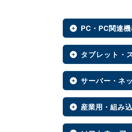
PC・PC関連
ノートPC・デスクトップ
タブレット・
全製品を見る（28）
タブレット・スマートフ
サーバー・ネ
デスクトップPC
全製品を見る（30）
全製品を見る（12）
小型PC
（4）
NAS（Network Attache
産業用・組み
Androidタブレット
全製品を見る（186）
全製品を見る（21）
ノートPC
8インチ
9インチ
（3）
（1）
全製品を見る（9）
産業用／組込み用筐体・
エンタープライズNAS