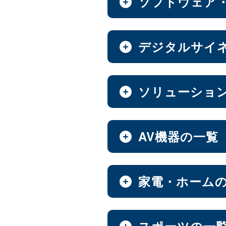
ソフトウェア
全製品を見る（8）
全製品を見る（7）
ベアキット
Androidスマートフォ
全製品を見る（7）
全製品を見る（9）
オールフラッシュNAS
ソフトウェア
デジタルサイ
エンベデッドシステム
全製品を見る（2）
全製品を見る（14）
全製品を見る（4）
超小型ベアキット
（7）
6.1インチ
6.5インチ
（2）
（
中小企業向けNAS
ファンレスエンベデッ
デジタルサイネージ
ソリューショ
【DSP版】 Windows 
全製品を見る（46）
全製品を見る（3）
全製品を見る（15）
全製品を見る（6）
PCパーツ
タブレット・スマートフ
全製品を見る（637）
ハイエンド
Thunderbo
全製品を見る（47）
（4）
ベアボーン
デジタルサイネージソ
Web会議システム
AV機器の一覧
オールインワンパッケ
全製品を見る（1）
全製品を見る（3）
全製品を見る（30）
全製品を見る（1）
マザーボード
防犯対策ツール
ホーム/SOHO向け NA
全製品を見る（37）
全製品を見る（7）
全製品を見る（13）
PDF書き込みソフト
屋内用サイネージディ
AV周辺機器
家電・ホーム
オールインワンソリュ
産業用／組込み用パーツ
全製品を見る（1）
全製品を見る（4）
LGA1851
LGA1700
全製品を見る（10）
（15）
（
全製品を見る（2）
マウント・スタンド・クレー
全製品を見る（93）
ハイエンド
ミドルレン
（5）
AI映像解析
ウォールコントローラ
パッケージ
チェア・デスク
スポーツの一
スイッチャー
CPU