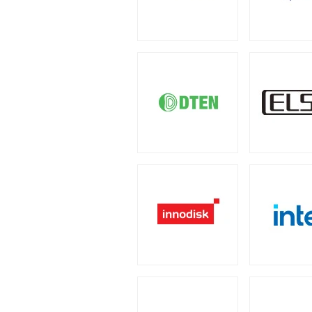
4U
2U
（1）
（2）
小型カメラ
（1）
産業用／組込み用周辺機
PCケース
全製品を見る（23）
全製品を見る（110）
汎用サーバー
ポータブル電源
全製品を見る（6）
フルタワー
ミドルタワ
（5）
全製品を見る（4）
タッチパネルモニター
全製品を見る（23）
AI・HPC向けGPUサ
太陽光パネル
電源
全製品を見る（19）
全製品を見る（2）
11型タッチパネルモニター
（
全製品を見る（110）
クラウド・ホスティン
17型タッチパネルモニター
（
300W
350W
45
（2）
（1）
全製品を見る（3）
ケーブル
スタンド
（5）
（2）
800W
850W
9
（1）
（13）
データセンター向けサ
2050W
電源ケーブル
（2）
（
全製品を見る（6）
産業用ドローン
全製品を見る（1）
ストレージサーバー
拡張インターフェース