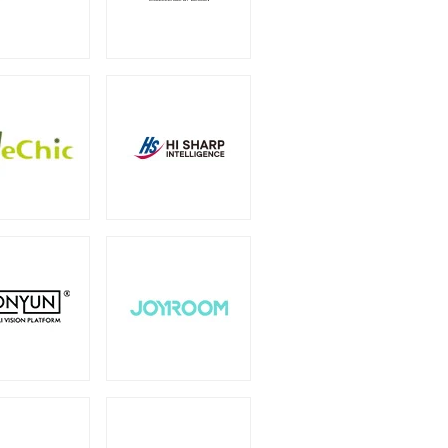
（6）
オプション
（1）
（2）
0W
750W
（2）
（14）
1600W
1650W
）
（1）
（2）