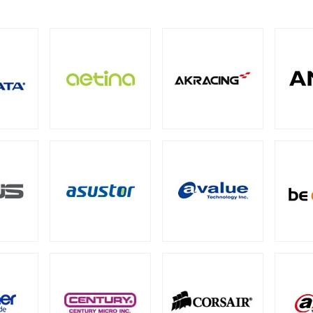
M
ECC SO-DIMM
Registered Long-DIMM
（1）
（1）
（1）
BarraCuda（スタンダード）
（1）
oSDカード
ト型
（8）
パクトフラッシュカード
4
PCIe Gen3
SATA III 6Gb/s
M.2
2.
（4）
（1）
（5）
（12）
QNAP NAS用HDDトレイ
Synology NAS用増設メモリ
tカード
5）
（4）
CI Express
Intel® Arc™
グラフィックボードアクセ
（1）
（1）
ション
ード
メモリー
成品）
ファン
ファンコントローラー
ヒートシンク
（90）
（1）
（4）