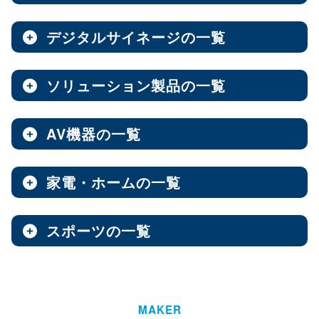
ノートPC
8インチ
エンタープライズNAS
9インチ
10インチ
（3）
（1）
（10）
全製品を見る（8）
全製品を見る（9）
全製品を見る（7）
11インチ
12インチ
13インチ
（3）
（1）
（2）
デジタルサイネージの一覧
ソフトウェア
エンベデッドシステム
15.6インチ
（1）
全製品を見る（14）
ベアキット
オールフラッシュNAS
全製品を見る（4）
ソリューション製品の一覧
全製品を見る（7）
全製品を見る（2）
デジタルサイネージ
Androidスマートフォン
【DSP版】 Windows OS
全製品を見る（15）
超小型ベアキット
（7）
ファンレスエンベデッドシステム
全製品を見る（9）
全製品を見る（6）
中小企業向けNAS
AV機器の一覧
全製品を見る（3）
Web会議システム
全製品を見る（46）
6.1インチ
6.5インチ
6.6インチ
（2）
（1）
（2）
オールインワンパッケージ
全製品を見る（30）
デジタルサイネージソフト
PCパーツ
全製品を見る（1）
6.7インチ
ハイエンド
ベアボーン
6.9インチ
Thunderbolt NAS
（1）
（4）
（1）
（3）
家電・ホームの一覧
全製品を見る（3）
AV周辺機器
全製品を見る（637）
全製品を見る（1）
オールSSD
ミドルレンジ
オールインワンソリューション
（7）
（16）
全製品を見る（10）
屋内用サイネージディスプレイ
全製品を見る（2）
PDF書き込みソフト
エントリーレベル
（10）
スポーツの一覧
全製品を見る（4）
チェア・デスク
タブレット・スマートフォン周辺機器
マザーボード
全製品を見る（1）
産業用／組込み用パーツ
スイッチャー
全製品を見る（49）
全製品を見る（47）
全製品を見る（37）
パッケージ
ホーム/SOHO向け NAS
全製品を見る（93）
全製品を見る（4）
ウォールコントローラー
全製品を見る（9）
ゴルフ用品
LGA1851
AI映像解析
LGA1700
LGA1200
（15）
（7）
（3）
全製品を見る（13）
全製品を見る（1）
ファシリティチェア
防犯対策ツール
全製品を見る（16）
全製品を見る（1）
Socket AM5
Socket AM4
延長器
（10）
MAKER
（2）
AI & GPU モジュール
ハイエンド
全製品を見る（1）
ミドルレンジ
エントリー
全製品を見る（7）
（5）
（1）
（3）