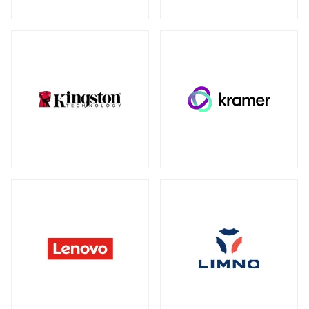
ウォールマウント
（1）
ネットワーク機器
全製品を見る（230）
SDカード
全製品を見る（3）
無線LANルーター
microSD
（3）
全製品を見る（5）
Mac周辺機器・アクセサリー
アクセスポイント
全製品を見る（7）
全製品を見る（6）
周辺機器その他
SD-WANルーター
全製品を見る（39）
全製品を見る（3）
ACアダプター
ケーブル
（4）
（30）
スイッチ
ワイヤレスディスプレイアダプター
（1）
全製品を見る（127）