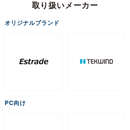
カメラ
取り扱いメーカー
全製品を見る（2）
サイネージスタンド
全製品を見る（22）
全製品を見る（5）
ペイントソフト
ゴルフボール
マウント・スタンド・クレードル
（2）
全製品を見る（6）
CPU
オフィスチェア
MXM
PCIe
M.2
オプション
ファンレスNAS
（11）
（2）
（1）
（8）
全製品を見る（2）
全製品を見る（4）
エンコーダー
オリジナルブランド
セキュリティキー
電源
（1）
（1）
全製品を見る（36）
全製品を見る（2）
和風スタンド
音響機器
（6）
全製品を見る（1）
全製品を見る（1）
全製品を見る（5）
デスクトップCPU
AI翻訳
（36）
練習器具
産業用／組込み用ボード
オプション
ライフスタイルチェア
デスクトップ/タワー型
全製品を見る（1）
デジタルサイネージソフト
全製品を見る（10）
全製品を見る（4）
デコーダー
全製品を見る（1）
全製品を見る（4）
筐体
全製品を見る（43）
全製品を見る（3）
メモリー
全製品を見る（1）
全製品を見る（5）
ゴルフバッグ
産業用／組込み用SSD
全製品を見る（26）
1ベイ
2ベイ
4ベイ
6ベイ
（2）
（9）
（11）
（8）
アクセサリー
クラウドサービス
ゲーミングチェア
全製品を見る（2）
全製品を見る（39）
分配器
DDR5 CUDIMM
DDR5 CSODIMM
8ベイ
9ベイ
（1）
12ベイ
（1）
全製品を見る（14）
全製品を見る（6）
全製品を見る（6）
（7）
（1）
（3）
コントローラー
全製品を見る（1）
PCIe Gen 4
PCIe Gen 3
SATA III
（1）
（4）
（14）
DDR5 RDIMM
DDR5 UDIMM
全製品を見る（1）
（1）
（7）
充電器
クレードル・スタンド
（2）
（3）
コラボレーションモデル
M.2
2.5インチ
Half Slim
ラックマウント型
端末管理
（10）
（5）
（2）
DDR5 SODIMM
DDR4 UDIMM
（4）
（5）
コンバーター／映像変換器
バッテリー
ケース・フィルム
（1）
（2）
全製品を見る（11）
オプション
全製品を見る（33）
全製品を見る（5）
mSATA
（3）
PC向け
全製品を見る（1）
DDR4 SODIMM
（5）
全製品を見る（3）
1U
2U
3U
4U
（7）
（19）
（4）
（2）
充電器
ゲーミング座椅子
クラウドストレージ
産業用／組込み用メモリー
内蔵HDD
全製品を見る（6）
全製品を見る（1）
全製品を見る（1）
全製品を見る（7）
字幕表⽰システム
HDDトレイ
全製品を見る（16）