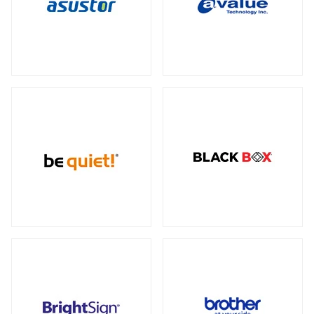
データセンター向けサーバー
スモールフォームファクター
（2）
23型タッチパネルモニター
オプション
（1）
（2）
全製品を見る（6）
ケーブル
スタンド
（5）
（2）
電源
ストレージサーバー
全製品を見る（110）
全製品を見る（5）
300W
350W
450W
500W
（2）
（1）
（1）
（4）
産業用ドローン
高性能ハイエンドサーバー
550W
600W
650W
700W
全製品を見る（1）
（4）
（1）
（4）
（2）
全製品を見る（1）
750W
800W
850W
900W
（14）
（1）
（13）
（1）
高性能モデル
1000W
1200W
1300W
（17）
（7）
（1）
高拡張性モデル
全製品を見る（1）
1500W
1600W
1650W
2050W
（1）
（1）
（2）
（2）
全製品を見る（2）
電源ケーブル
（28）
マルチプロセッサー（MP）サーバー
全製品を見る（1）
拡張インターフェース
全製品を見る（52）
ワークステーション