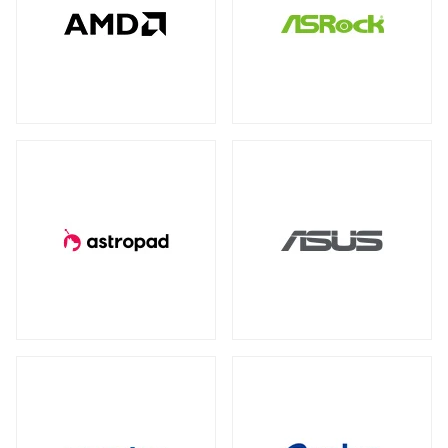
全製品を見る（78）
全製品を見る（4）
全製品を見る（7）
産業用／組込み用USBメモリー
NVIDIA RTX
NVIDIA PCI Express
（2）
（1）
太陽光パネル
サーバーシステム（完成品）
全製品を見る（4）
Intel® Arc™
（1）
全製品を見る（2）
全製品を見る（15）
グラフィックボードアクセサリー
PCIe 4.0
（2）
（1）
4U
2U
（1）
（2）
産業用／組込み用周辺機器
全製品を見る（23）
冷却パーツ
汎用サーバー
全製品を見る（158）
全製品を見る（6）
タッチパネルモニター
CPUクーラー
ケースファン
（62）
（90）
全製品を見る（23）
AI・HPC向けGPUサーバー
ファンコントローラー
ヒートシンク
（1）
（4）
11型タッチパネルモニター
（2）
全製品を見る（19）
13型タッチパネルモニター
（1）
PCケース
クラウド・ホスティング向けサーバー
15型タッチパネルモニター
（6）
全製品を見る（110）
全製品を見る（3）
17型タッチパネルモニター
（2）
フルタワー
ミドルタワー
ミニタワー
（5）
（21）
（2）
19型タッチパネルモニター
（2）