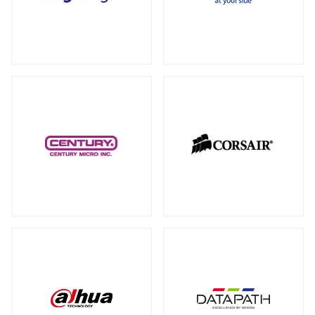
RAID カード
（5）
全製品を見る（18）
拡張インターフェース オプション
（15）
PCI-E SSD カード
10GbEカード
（1）
（1）
サーバー・ワークステーションパーツ
全製品を見る（200）
光学・リムーバブルドライブ
全製品を見る（1）
シャーシー・ケース
内蔵 CD/DVD/BD-ROM/R/R
全製品を見る（32）
（1）
サーバー・ワークステーション向けCPU
その他
全製品を見る（44）
全製品を見る（50）
その他ケーブル
その他パーツ
（20）
（22）
サーバー・ワークステーション向けメモ
リー
全製品を見る（50）
PC周辺機器
DDR5 RDIMM
DDR5 ECC UDIMM
（13）
（1）
全製品を見る（198）