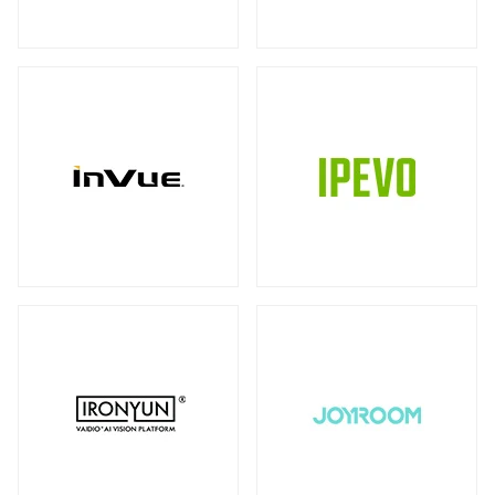
ストレージ
カメラ
全製品を見る（39）
全製品を見る（10）
書画カメラ
多用途カメラ
オプション
DAS（Direct-Attached Storage）
（6）
（1）
（2）
全製品を見る（2）
プロジェクター
タワー型
（2）
全製品を見る（3）
JBODストレージ
モニターマウント
全製品を見る（12）
全製品を見る（23）
デスク・マウントアーム
ドライブケース
（17）
全製品を見る（21）
ウォール・マウント
オプション/ アクセサリ
（4）
（2）
EBOFストレージ
キーボードマウント
全製品を見る（1）
全製品を見る（1）