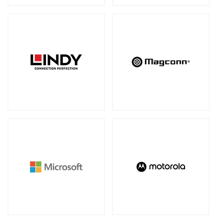
アンマネージスイッチ
（28）
周辺アクセサリー
アンマネージプラススイッチ
（12）
全製品を見る（2）
フルマネージスイッチ
スマートスイッチ
（39）
（17）
拡張システム
アクセサリー
（10）
全製品を見る（6）
光トランシーバー
メディアカードリーダー
全製品を見る（14）
全製品を見る（6）
ケーブル
電子ホワイトボード
全製品を見る（9）
全製品を見る（2）
SFP+ダイレクトアタッチケーブル
（1）
SFP28ダイレクトアタッチケーブル
（2）
パソコン用バッグ/リュック
QSFP+ダイレクトアタッチケーブル
（1）
全製品を見る（34）
QSFP28ダイレクトアタッチケーブル
（4）