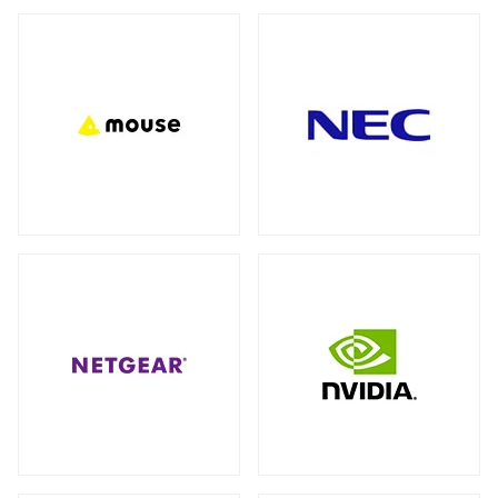
バックパック（リュック）
全製品を見る（27）
アクセサリー
全製品を見る（7）
ビジネス・通勤（セキュリティ重視）
（3）
ビジネス・通勤
トラベル・出張
（8）
（3）
モバイルルーター
ワーク＆プレイ・ライフスタイル
（10）
全製品を見る（1）
学生・キャンパス
（3）
ネットワークカメラ
全製品を見る（9）
ショルダーカバン
全製品を見る（1）
バレット型
ドーム型
（6）
（3）
スリーブ
KVMソリューション
全製品を見る（1）
全製品を見る（27）
KVMエクステンダー
（11）
キャリーバッグ