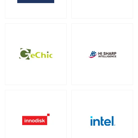
全製品を見る（2）
サーバー・ワークステーション向けグラ
外付けHDD
フィックカード
全製品を見る（14）
全製品を見る（9）
外付けSSD
サーバー・ワークステーション向けCPU
全製品を見る（8）
クーラー
全製品を見る（19）
ドッキングステーション
全製品を見る（5）
電源
全製品を見る（9）
マルチハブ&アダプター
全製品を見る（21）
その他パーツ
全製品を見る（19）
プリンター・複合機
全製品を見る（12）