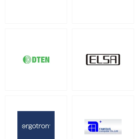
DDR5 ECC SODIMM
DDR4 RDIMM
（1）
（19）
液晶ディスプレイ
DDR4 ECC UDIMM
DDR4 ECC SODIMM
（15）
（1）
全製品を見る（21）
サーバー・ワークステーション向けMB
21.5型
23型
23.8型
27型
（2）
（1）
（4）
（3）
全製品を見る（4）
31.5型
34型
43型
50型
（1）
（2）
（1）
（1）
55型
65型
オプション
（1）
（1）
（3）
サーバー・ワークステーション向けSSD
全製品を見る（6）
モバイルモニター
PCIe Gen5
PCIe Gen4
（1）
（1）
全製品を見る（13）
SATA III 6Gb/s
U.2
U.3
（1）
（1）
（1）
21インチ
16インチ
15インチ
（1）
（1）
（5）
2.5インチ
（1）
14インチ
専用スタンド
オプション
（1）
（1）
（4）
サーバー・ワークステーション向けHDD
キーボード
全製品を見る（8）