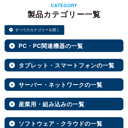
CATEGORY
製品カテゴリー一覧
すべてのカテゴリーを開く
PC・PC関連機器の一覧
タブレット・スマートフォンの一覧
ノートPC・デスクトップPC・ベアキット
全製品を見る（28）
サーバー・ネットワークの一覧
タブレット・スマートフォン
デスクトップPC
全製品を見る（30）
全製品を見る（12）
産業用・組み込みの一覧
NAS（Network Attached Storage）
小型PC
Androidタブレット
（4）
全製品を見る（186）
全製品を見る（21）
ソフトウェア・クラウドの一覧
産業用／組込み用筐体・パソコン