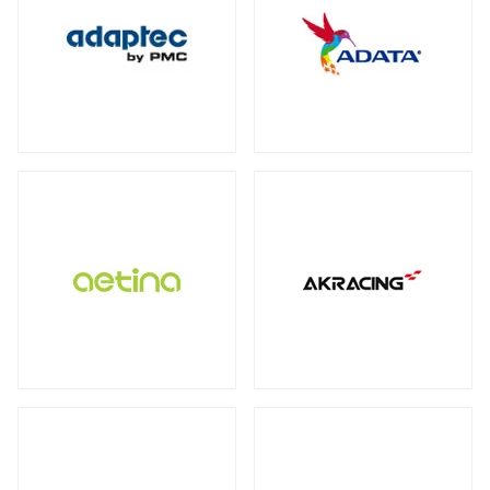
保護フィルム・スクリーンプロテクター
全製品を見る（2）
全製品を見る（3）
オットマン
DDR4
ECC Long-DIMM
（3）
（1）
WD Blue（スタンダード）
（1）
全製品を見る（1）
全製品を見る（3）
ECC SO-DIMM
Registered Long-DIMM
（1）
（1）
WD Red（NAS向け）
（2）
拡張ユニット
スクリーンモデル
スクリーンプロテクター
（1）
WD Purple（監視向け）
（2）
全製品を見る（13）
チェア オプション
全製品を見る（1）
産業用／組込み用microSDカード
全製品を見る（20）
SkyHawk（監視向け）
（2）
タワー型
ラックマウント型
（5）
（8）
Apple Pencil用ペン先
全製品を見る（7）
タブレットモデル
IronWolf（NAS向け）
（2）
全製品を見る（1）
全製品を見る（1）
BarraCuda（スタンダード）
オプション
産業用／組込み用コンパクトフラッシュ
（1）
家電製品
モバイルプリンター
全製品を見る（24）
カード
全製品を見る（7）
全製品を見る（4）
全製品を見る（3）
内蔵SSD
QNAP NAS用増設メモリー
（5）
全製品を見る（25）
カメラ
QNAP NAS用HDDトレイ
（4）
ラベルプリンター
産業用／組込み用CFastカード
全製品を見る（1）
PCIe Gen5
PCIe Gen4
PCIe Gen3
（1）
（4）
（1）
Synology NAS用増設メモリー
（3）
全製品を見る（2）
全製品を見る（2）
小型カメラ
（1）
SATA III 6Gb/s
M.2
2.5インチ
（5）
（12）
（1）
産業用／組込み用SDカード
サーバー・ワークステーション
ポータブル電源
全製品を見る（5）
グラフィックボード