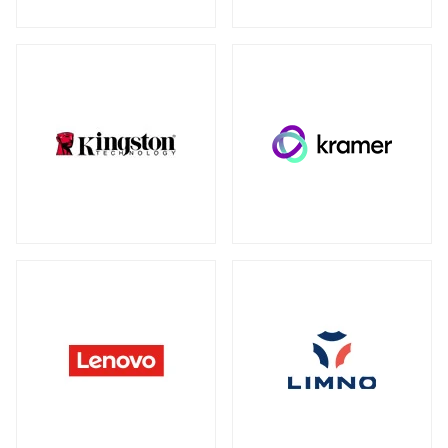
ウォールマウント
（1）
ネットワーク機器
全製品を見る（230）
SDカード
全製品を見る（3）
無線LANルーター
microSD
（3）
全製品を見る（5）
Mac周辺機器・アクセサリー
アクセスポイント
全製品を見る（7）
全製品を見る（6）
周辺機器その他
SD-WANルーター
全製品を見る（39）
全製品を見る（3）
ACアダプター
ケーブル
（4）
（30）
スイッチ
ワイヤレスディスプレイアダプター
（1）
全製品を見る（127）