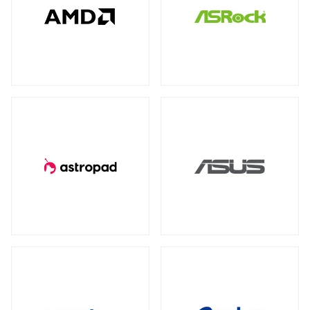
全製品を見る（78）
全製品を見る（4）
全製品を見る（7）
産業用／組込み用USBメモリー
NVIDIA RTX
NVIDIA PCI Express
（2）
（1）
太陽光パネル
サーバーシステム（完成品）
全製品を見る（4）
Intel® Arc™
（1）
全製品を見る（2）
全製品を見る（15）
グラフィックボードアクセサリー
PCIe 4.0
（2）
（1）
4U
2U
（1）
（2）
産業用／組込み用周辺機器
全製品を見る（23）
冷却パーツ
汎用サーバー
全製品を見る（158）
全製品を見る（6）
タッチパネルモニター
CPUクーラー
ケースファン
（62）
（90）
全製品を見る（23）
AI・HPC向けGPUサーバー
ファンコントローラー
ヒートシンク
（1）
（4）
11型タッチパネルモニター
（2）
全製品を見る（19）
13型タッチパネルモニター
（1）
PCケース
クラウド・ホスティング向けサーバー
15型タッチパネルモニター
（6）
全製品を見る（110）
全製品を見る（3）
17型タッチパネルモニター
（2）
フルタワー
ミドルタワー
ミニタワー
（5）
（21）
（2）
19型タッチパネルモニター
（2）