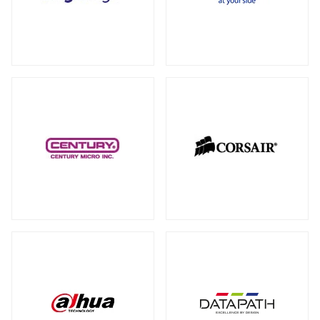
RAID カード
（5）
全製品を見る（18）
拡張インターフェース オプション
（15）
PCI-E SSD カード
10GbEカード
（1）
（1）
サーバー・ワークステーションパーツ
全製品を見る（200）
光学・リムーバブルドライブ
全製品を見る（1）
シャーシー・ケース
内蔵 CD/DVD/BD-ROM/R/R
全製品を見る（32）
（1）
サーバー・ワークステーション向けCPU
その他
全製品を見る（44）
全製品を見る（50）
その他ケーブル
その他パーツ
（20）
（22）
サーバー・ワークステーション向けメモ
リー
全製品を見る（50）
PC周辺機器
DDR5 RDIMM
DDR5 ECC UDIMM
（13）
（1）
全製品を見る（198）