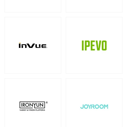
ストレージ
カメラ
全製品を見る（39）
全製品を見る（10）
書画カメラ
多用途カメラ
オプション
DAS（Direct-Attached Storage）
（6）
（1）
（2）
全製品を見る（2）
プロジェクター
タワー型
（2）
全製品を見る（3）
JBODストレージ
モニターマウント
全製品を見る（12）
全製品を見る（23）
デスク・マウントアーム
ドライブケース
（17）
全製品を見る（21）
ウォール・マウント
オプション/ アクセサリ
（4）
（2）
EBOFストレージ
キーボードマウント
全製品を見る（1）
全製品を見る（1）