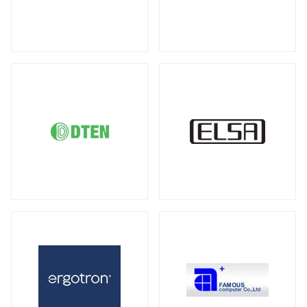
DDR5 ECC SODIMM
DDR4 RDIMM
（1）
（19）
液晶ディスプレイ
DDR4 ECC UDIMM
DDR4 ECC SODIMM
（15）
（1）
全製品を見る（21）
サーバー・ワークステーション向けMB
21.5型
23型
23.8型
27型
（2）
（1）
（4）
（3）
全製品を見る（4）
31.5型
34型
43型
50型
（1）
（2）
（1）
（1）
55型
65型
オプション
（1）
（1）
（3）
サーバー・ワークステーション向けSSD
全製品を見る（6）
モバイルモニター
PCIe Gen5
PCIe Gen4
（1）
（1）
全製品を見る（13）
SATA III 6Gb/s
U.2
U.3
（1）
（1）
（1）
21インチ
16インチ
15インチ
（1）
（1）
（5）
2.5インチ
（1）
14インチ
専用スタンド
オプション
（1）
（1）
（4）
サーバー・ワークステーション向けHDD
キーボード
全製品を見る（8）