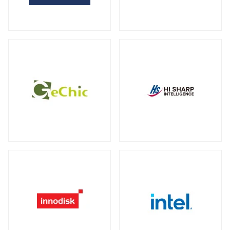
全製品を見る（2）
サーバー・ワークステーション向けグラ
外付けHDD
フィックカード
全製品を見る（14）
全製品を見る（9）
外付けSSD
サーバー・ワークステーション向けCPU
全製品を見る（8）
クーラー
全製品を見る（19）
ドッキングステーション
全製品を見る（5）
電源
全製品を見る（9）
マルチハブ&アダプター
全製品を見る（21）
その他パーツ
全製品を見る（19）
プリンター・複合機
全製品を見る（12）