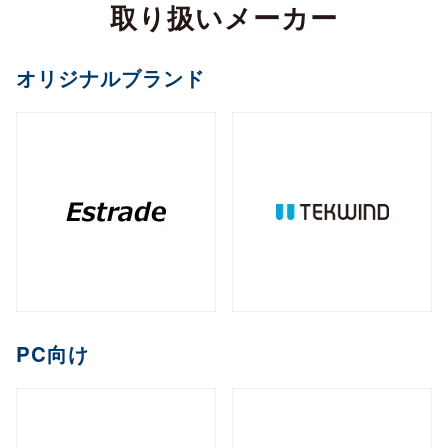
カメラ
取り扱いメーカー
全製品を見る（2）
サイネージスタンド
全製品を見る（22）
全製品を見る（5）
ペイントソフト
ゴルフボール
マウント・スタンド・クレードル
（2）
全製品を見る（6）
CPU
オフィスチェア
MXM
PCIe
M.2
オプション
ファンレスNAS
（11）
（2）
（1）
（8）
全製品を見る（2）
全製品を見る（4）
エンコーダー
オリジナルブランド
セキュリティキー
電源
（1）
（1）
全製品を見る（36）
全製品を見る（2）
和風スタンド
音響機器
（6）
全製品を見る（1）
全製品を見る（1）
全製品を見る（5）
デスクトップCPU
AI翻訳
（36）
練習器具
産業用／組込み用ボード
オプション
ライフスタイルチェア
デスクトップ/タワー型
全製品を見る（1）
デジタルサイネージソフト
全製品を見る（10）
全製品を見る（4）
デコーダー
全製品を見る（1）
全製品を見る（4）
筐体
全製品を見る（43）
全製品を見る（3）
メモリー
全製品を見る（1）
全製品を見る（5）
ゴルフバッグ
産業用／組込み用SSD
全製品を見る（26）
1ベイ
2ベイ
4ベイ
6ベイ
（2）
（9）
（11）
（8）
アクセサリー
クラウドサービス
ゲーミングチェア
全製品を見る（2）
全製品を見る（39）
分配器
DDR5 CUDIMM
DDR5 CSODIMM
8ベイ
9ベイ
（1）
12ベイ
（1）
全製品を見る（14）
全製品を見る（6）
全製品を見る（6）
（7）
（1）
（3）
コントローラー
全製品を見る（1）
PCIe Gen 4
PCIe Gen 3
SATA III
（1）
（4）
（14）
DDR5 RDIMM
DDR5 UDIMM
全製品を見る（1）
（1）
（7）
充電器
クレードル・スタンド
（2）
（3）
コラボレーションモデル
M.2
2.5インチ
Half Slim
ラックマウント型
端末管理
（10）
（5）
（2）
DDR5 SODIMM
DDR4 UDIMM
（4）
（5）
コンバーター／映像変換器
バッテリー
ケース・フィルム
（1）
（2）
全製品を見る（11）
オプション
全製品を見る（33）
全製品を見る（5）
mSATA
（3）
PC向け
全製品を見る（1）
DDR4 SODIMM
（5）
全製品を見る（3）
1U
2U
3U
4U
（7）
（19）
（4）
（2）
充電器
ゲーミング座椅子
クラウドストレージ
産業用／組込み用メモリー
内蔵HDD
全製品を見る（6）
全製品を見る（1）
全製品を見る（1）
全製品を見る（7）
字幕表⽰システム
HDDトレイ
全製品を見る（16）