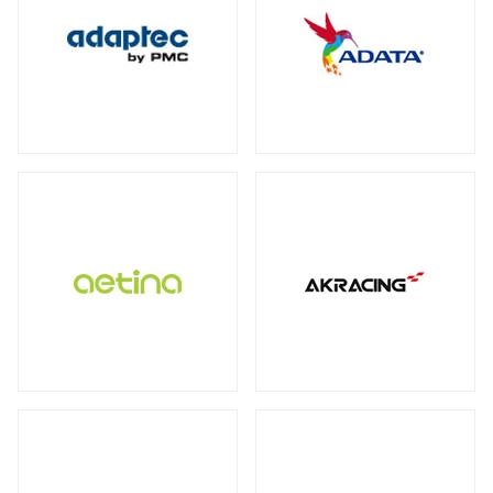
保護フィルム・スクリーンプロテクター
全製品を見る（2）
全製品を見る（3）
オットマン
DDR4
ECC Long-DIMM
（3）
（1）
WD Blue（スタンダード）
（1）
全製品を見る（1）
全製品を見る（3）
ECC SO-DIMM
Registered Long-DIMM
（1）
（1）
WD Red（NAS向け）
（2）
拡張ユニット
スクリーンモデル
スクリーンプロテクター
（1）
WD Purple（監視向け）
（2）
全製品を見る（13）
チェア オプション
全製品を見る（1）
産業用／組込み用microSDカード
全製品を見る（20）
SkyHawk（監視向け）
（2）
タワー型
ラックマウント型
（5）
（8）
Apple Pencil用ペン先
全製品を見る（7）
タブレットモデル
IronWolf（NAS向け）
（2）
全製品を見る（1）
全製品を見る（1）
BarraCuda（スタンダード）
オプション
産業用／組込み用コンパクトフラッシュ
（1）
家電製品
モバイルプリンター
全製品を見る（24）
カード
全製品を見る（7）
全製品を見る（4）
全製品を見る（3）
内蔵SSD
QNAP NAS用増設メモリー
（5）
全製品を見る（25）
カメラ
QNAP NAS用HDDトレイ
（4）
ラベルプリンター
産業用／組込み用CFastカード
全製品を見る（1）
PCIe Gen5
PCIe Gen4
PCIe Gen3
（1）
（4）
（1）
Synology NAS用増設メモリー
（3）
全製品を見る（2）
全製品を見る（2）
小型カメラ
（1）
SATA III 6Gb/s
M.2
2.5インチ
（5）
（12）
（1）
産業用／組込み用SDカード
サーバー・ワークステーション
ポータブル電源
全製品を見る（5）
グラフィックボード