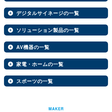
ノートPC
8インチ
エンタープライズNAS
9インチ
10インチ
（3）
（1）
（10）
全製品を見る（8）
全製品を見る（9）
全製品を見る（7）
11インチ
12インチ
13インチ
（3）
（1）
（2）
デジタルサイネージの一覧
ソフトウェア
エンベデッドシステム
15.6インチ
（1）
全製品を見る（14）
ベアキット
オールフラッシュNAS
全製品を見る（4）
ソリューション製品の一覧
全製品を見る（7）
全製品を見る（2）
デジタルサイネージ
Androidスマートフォン
【DSP版】 Windows OS
全製品を見る（15）
超小型ベアキット
（7）
ファンレスエンベデッドシステム
全製品を見る（9）
全製品を見る（6）
中小企業向けNAS
AV機器の一覧
全製品を見る（3）
Web会議システム
全製品を見る（46）
6.1インチ
6.5インチ
6.6インチ
（2）
（1）
（2）
オールインワンパッケージ
全製品を見る（30）
デジタルサイネージソフト
PCパーツ
全製品を見る（1）
6.7インチ
ハイエンド
ベアボーン
6.9インチ
Thunderbolt NAS
（1）
（4）
（1）
（3）
家電・ホームの一覧
全製品を見る（3）
AV周辺機器
全製品を見る（637）
全製品を見る（1）
オールSSD
ミドルレンジ
オールインワンソリューション
（7）
（16）
全製品を見る（10）
屋内用サイネージディスプレイ
全製品を見る（2）
PDF書き込みソフト
エントリーレベル
（10）
スポーツの一覧
全製品を見る（4）
チェア・デスク
タブレット・スマートフォン周辺機器
マザーボード
全製品を見る（1）
産業用／組込み用パーツ
スイッチャー
全製品を見る（49）
全製品を見る（47）
全製品を見る（37）
パッケージ
ホーム/SOHO向け NAS
全製品を見る（93）
全製品を見る（4）
ウォールコントローラー
全製品を見る（9）
ゴルフ用品
LGA1851
AI映像解析
LGA1700
LGA1200
（15）
（7）
（3）
全製品を見る（13）
全製品を見る（1）
ファシリティチェア
防犯対策ツール
全製品を見る（16）
全製品を見る（1）
Socket AM5
Socket AM4
延長器
（10）
MAKER
（2）
AI & GPU モジュール
ハイエンド
全製品を見る（1）
ミドルレンジ
エントリー
全製品を見る（7）
（5）
（1）
（3）