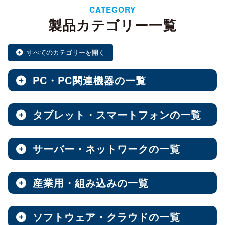
CATEGORY
製品カテゴリー一覧
すべてのカテゴリーを開く
PC・PC関連機器の一覧
タブレット・スマートフォンの一覧
ノートPC・デスクトップPC・ベアキット
全製品を見る（28）
サーバー・ネットワークの一覧
タブレット・スマートフォン
デスクトップPC
全製品を見る（30）
全製品を見る（12）
産業用・組み込みの一覧
NAS（Network Attached Storage）
小型PC
Androidタブレット
（4）
全製品を見る（186）
全製品を見る（21）
ソフトウェア・クラウドの一覧
産業用／組込み用筐体・パソコン