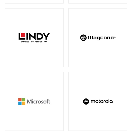
アンマネージスイッチ
（28）
周辺アクセサリー
アンマネージプラススイッチ
（12）
全製品を見る（2）
フルマネージスイッチ
スマートスイッチ
（39）
（17）
拡張システム
アクセサリー
（10）
全製品を見る（6）
光トランシーバー
メディアカードリーダー
全製品を見る（14）
全製品を見る（6）
ケーブル
電子ホワイトボード
全製品を見る（9）
全製品を見る（2）
SFP+ダイレクトアタッチケーブル
（1）
SFP28ダイレクトアタッチケーブル
（2）
パソコン用バッグ/リュック
QSFP+ダイレクトアタッチケーブル
（1）
全製品を見る（34）
QSFP28ダイレクトアタッチケーブル
（4）