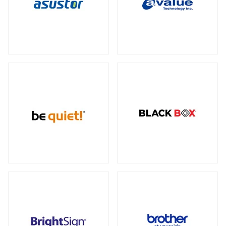
データセンター向けサーバー
スモールフォームファクター
（2）
23型タッチパネルモニター
オプション
（1）
（2）
全製品を見る（6）
ケーブル
スタンド
（5）
（2）
電源
ストレージサーバー
全製品を見る（110）
全製品を見る（5）
300W
350W
450W
500W
（2）
（1）
（1）
（4）
産業用ドローン
高性能ハイエンドサーバー
550W
600W
650W
700W
全製品を見る（1）
（4）
（1）
（4）
（2）
全製品を見る（1）
750W
800W
850W
900W
（14）
（1）
（13）
（1）
高性能モデル
1000W
1200W
1300W
（17）
（7）
（1）
高拡張性モデル
全製品を見る（1）
1500W
1600W
1650W
2050W
（1）
（1）
（2）
（2）
全製品を見る（2）
電源ケーブル
（28）
マルチプロセッサー（MP）サーバー
全製品を見る（1）
拡張インターフェース
全製品を見る（52）
ワークステーション