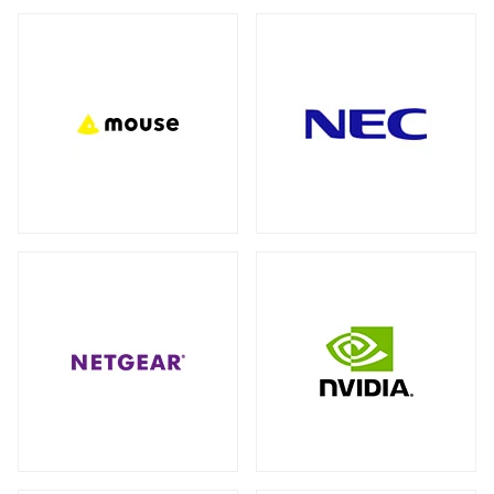
バックパック（リュック）
全製品を見る（27）
アクセサリー
全製品を見る（7）
ビジネス・通勤（セキュリティ重視）
（3）
ビジネス・通勤
トラベル・出張
（8）
（3）
モバイルルーター
ワーク＆プレイ・ライフスタイル
（10）
全製品を見る（1）
学生・キャンパス
（3）
ネットワークカメラ
全製品を見る（9）
ショルダーカバン
全製品を見る（1）
バレット型
ドーム型
（6）
（3）
スリーブ
KVMソリューション
全製品を見る（1）
全製品を見る（27）
KVMエクステンダー
（11）
キャリーバッグ