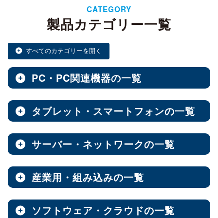
CATEGORY
製品カテゴリー一覧
すべてのカテゴリーを開く
PC・PC関連機器の一覧
タブレット・スマートフォンの一覧
ノートPC・デスクトップPC・ベアキット
全製品を見る（28）
サーバー・ネットワークの一覧
タブレット・スマートフォン
デスクトップPC
全製品を見る（30）
全製品を見る（12）
産業用・組み込みの一覧
NAS（Network Attached Storage）
小型PC
Androidタブレット
（4）
全製品を見る（186）
全製品を見る（21）
ソフトウェア・クラウドの一覧
産業用／組込み用筐体・パソコン