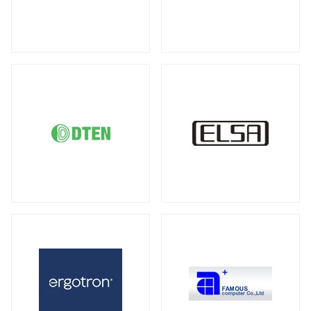
DDR5 ECC SODIMM
DDR4 RDIMM
（1）
（19）
液晶ディスプレイ
DDR4 ECC UDIMM
DDR4 ECC SODIMM
（15）
（1）
全製品を見る（21）
サーバー・ワークステーション向けMB
21.5型
23型
23.8型
27型
（2）
（1）
（4）
（3）
全製品を見る（4）
31.5型
34型
43型
50型
（1）
（2）
（1）
（1）
55型
65型
オプション
（1）
（1）
（3）
サーバー・ワークステーション向けSSD
全製品を見る（6）
モバイルモニター
PCIe Gen5
PCIe Gen4
（1）
（1）
全製品を見る（13）
SATA III 6Gb/s
U.2
U.3
（1）
（1）
（1）
21インチ
16インチ
15インチ
（1）
（1）
（5）
2.5インチ
（1）
14インチ
専用スタンド
オプション
（1）
（1）
（4）
サーバー・ワークステーション向けHDD
キーボード
全製品を見る（8）