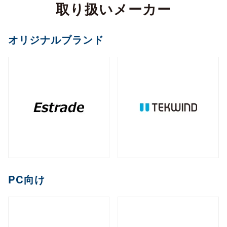
カメラ
取り扱いメーカー
全製品を見る（2）
サイネージスタンド
全製品を見る（22）
全製品を見る（5）
ペイントソフト
ゴルフボール
マウント・スタンド・クレードル
（2）
全製品を見る（6）
CPU
オフィスチェア
MXM
PCIe
M.2
オプション
ファンレスNAS
（11）
（2）
（1）
（8）
全製品を見る（2）
全製品を見る（4）
エンコーダー
オリジナルブランド
セキュリティキー
電源
（1）
（1）
全製品を見る（36）
全製品を見る（2）
和風スタンド
音響機器
（6）
全製品を見る（1）
全製品を見る（1）
全製品を見る（5）
デスクトップCPU
AI翻訳
（36）
練習器具
産業用／組込み用ボード
オプション
ライフスタイルチェア
デスクトップ/タワー型
全製品を見る（1）
デジタルサイネージソフト
全製品を見る（10）
全製品を見る（4）
デコーダー
全製品を見る（1）
全製品を見る（4）
筐体
全製品を見る（43）
全製品を見る（3）
メモリー
全製品を見る（1）
全製品を見る（5）
ゴルフバッグ
産業用／組込み用SSD
全製品を見る（26）
1ベイ
2ベイ
4ベイ
6ベイ
（2）
（9）
（11）
（8）
アクセサリー
クラウドサービス
ゲーミングチェア
全製品を見る（2）
全製品を見る（39）
分配器
DDR5 CUDIMM
DDR5 CSODIMM
8ベイ
9ベイ
（1）
12ベイ
（1）
全製品を見る（14）
全製品を見る（6）
全製品を見る（6）
（7）
（1）
（3）
コントローラー
全製品を見る（1）
PCIe Gen 4
PCIe Gen 3
SATA III
（1）
（4）
（14）
DDR5 RDIMM
DDR5 UDIMM
全製品を見る（1）
（1）
（7）
充電器
クレードル・スタンド
（2）
（3）
コラボレーションモデル
M.2
2.5インチ
Half Slim
ラックマウント型
端末管理
（10）
（5）
（2）
DDR5 SODIMM
DDR4 UDIMM
（4）
（5）
コンバーター／映像変換器
バッテリー
ケース・フィルム
（1）
（2）
全製品を見る（11）
オプション
全製品を見る（33）
全製品を見る（5）
mSATA
（3）
PC向け
全製品を見る（1）
DDR4 SODIMM
（5）
全製品を見る（3）
1U
2U
3U
4U
（7）
（19）
（4）
（2）
充電器
ゲーミング座椅子
クラウドストレージ
産業用／組込み用メモリー
内蔵HDD
全製品を見る（6）
全製品を見る（1）
全製品を見る（1）
全製品を見る（7）
字幕表⽰システム
HDDトレイ
全製品を見る（16）