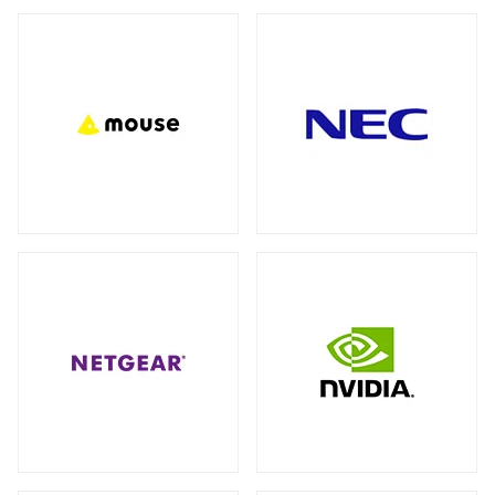
バックパック（リュック）
全製品を見る（27）
アクセサリー
全製品を見る（7）
ビジネス・通勤（セキュリティ重視）
（3）
ビジネス・通勤
トラベル・出張
（8）
（3）
モバイルルーター
ワーク＆プレイ・ライフスタイル
（10）
全製品を見る（1）
学生・キャンパス
（3）
ネットワークカメラ
全製品を見る（9）
ショルダーカバン
全製品を見る（1）
バレット型
ドーム型
（6）
（3）
スリーブ
KVMソリューション
全製品を見る（1）
全製品を見る（27）
KVMエクステンダー
（11）
キャリーバッグ