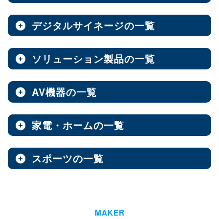
ノートPC
8インチ
エンタープライズNAS
9インチ
10インチ
（3）
（1）
（10）
全製品を見る（8）
全製品を見る（9）
全製品を見る（7）
11インチ
12インチ
13インチ
（3）
（1）
（2）
デジタルサイネージの一覧
ソフトウェア
エンベデッドシステム
15.6インチ
（1）
全製品を見る（14）
ベアキット
オールフラッシュNAS
全製品を見る（4）
ソリューション製品の一覧
全製品を見る（7）
全製品を見る（2）
デジタルサイネージ
Androidスマートフォン
【DSP版】 Windows OS
全製品を見る（15）
超小型ベアキット
（7）
ファンレスエンベデッドシステム
全製品を見る（9）
全製品を見る（6）
中小企業向けNAS
AV機器の一覧
全製品を見る（3）
Web会議システム
全製品を見る（46）
6.1インチ
6.5インチ
6.6インチ
（2）
（1）
（2）
オールインワンパッケージ
全製品を見る（30）
デジタルサイネージソフト
PCパーツ
全製品を見る（1）
6.7インチ
ハイエンド
ベアボーン
6.9インチ
Thunderbolt NAS
（1）
（4）
（1）
（3）
家電・ホームの一覧
全製品を見る（3）
AV周辺機器
全製品を見る（637）
全製品を見る（1）
オールSSD
ミドルレンジ
オールインワンソリューション
（7）
（16）
全製品を見る（10）
屋内用サイネージディスプレイ
全製品を見る（2）
PDF書き込みソフト
エントリーレベル
（10）
スポーツの一覧
全製品を見る（4）
チェア・デスク
タブレット・スマートフォン周辺機器
マザーボード
全製品を見る（1）
産業用／組込み用パーツ
スイッチャー
全製品を見る（49）
全製品を見る（47）
全製品を見る（37）
パッケージ
ホーム/SOHO向け NAS
全製品を見る（93）
全製品を見る（4）
ウォールコントローラー
全製品を見る（9）
ゴルフ用品
LGA1851
AI映像解析
LGA1700
LGA1200
（15）
（7）
（3）
全製品を見る（13）
全製品を見る（1）
ファシリティチェア
防犯対策ツール
全製品を見る（16）
全製品を見る（1）
Socket AM5
Socket AM4
延長器
（10）
MAKER
（2）
AI & GPU モジュール
ハイエンド
全製品を見る（1）
ミドルレンジ
エントリー
全製品を見る（7）
（5）
（1）
（3）