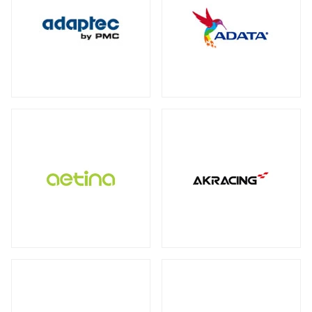
保護フィルム・スクリーンプロテクター
全製品を見る（2）
全製品を見る（3）
オットマン
DDR4
ECC Long-DIMM
（3）
（1）
WD Blue（スタンダード）
（1）
全製品を見る（1）
全製品を見る（3）
ECC SO-DIMM
Registered Long-DIMM
（1）
（1）
WD Red（NAS向け）
（2）
拡張ユニット
スクリーンモデル
スクリーンプロテクター
（1）
WD Purple（監視向け）
（2）
全製品を見る（13）
チェア オプション
全製品を見る（1）
産業用／組込み用microSDカード
全製品を見る（20）
SkyHawk（監視向け）
（2）
タワー型
ラックマウント型
（5）
（8）
Apple Pencil用ペン先
全製品を見る（7）
タブレットモデル
IronWolf（NAS向け）
（2）
全製品を見る（1）
全製品を見る（1）
BarraCuda（スタンダード）
オプション
産業用／組込み用コンパクトフラッシュ
（1）
家電製品
モバイルプリンター
全製品を見る（24）
カード
全製品を見る（7）
全製品を見る（4）
全製品を見る（3）
内蔵SSD
QNAP NAS用増設メモリー
（5）
全製品を見る（25）
カメラ
QNAP NAS用HDDトレイ
（4）
ラベルプリンター
産業用／組込み用CFastカード
全製品を見る（1）
PCIe Gen5
PCIe Gen4
PCIe Gen3
（1）
（4）
（1）
Synology NAS用増設メモリー
（3）
全製品を見る（2）
全製品を見る（2）
小型カメラ
（1）
SATA III 6Gb/s
M.2
2.5インチ
（5）
（12）
（1）
産業用／組込み用SDカード
サーバー・ワークステーション
ポータブル電源
全製品を見る（5）
グラフィックボード