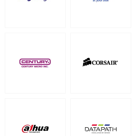
RAID カード
（5）
全製品を見る（18）
拡張インターフェース オプション
（15）
PCI-E SSD カード
10GbEカード
（1）
（1）
サーバー・ワークステーションパーツ
全製品を見る（200）
光学・リムーバブルドライブ
全製品を見る（1）
シャーシー・ケース
内蔵 CD/DVD/BD-ROM/R/R
全製品を見る（32）
（1）
サーバー・ワークステーション向けCPU
その他
全製品を見る（44）
全製品を見る（50）
その他ケーブル
その他パーツ
（20）
（22）
サーバー・ワークステーション向けメモ
リー
全製品を見る（50）
PC周辺機器
DDR5 RDIMM
DDR5 ECC UDIMM
（13）
（1）
全製品を見る（198）