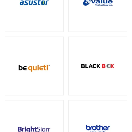
データセンター向けサーバー
スモールフォームファクター
（2）
23型タッチパネルモニター
オプション
（1）
（2）
全製品を見る（6）
ケーブル
スタンド
（5）
（2）
電源
ストレージサーバー
全製品を見る（110）
全製品を見る（5）
300W
350W
450W
500W
（2）
（1）
（1）
（4）
産業用ドローン
高性能ハイエンドサーバー
550W
600W
650W
700W
全製品を見る（1）
（4）
（1）
（4）
（2）
全製品を見る（1）
750W
800W
850W
900W
（14）
（1）
（13）
（1）
高性能モデル
1000W
1200W
1300W
（17）
（7）
（1）
高拡張性モデル
全製品を見る（1）
1500W
1600W
1650W
2050W
（1）
（1）
（2）
（2）
全製品を見る（2）
電源ケーブル
（28）
マルチプロセッサー（MP）サーバー
全製品を見る（1）
拡張インターフェース
全製品を見る（52）
ワークステーション