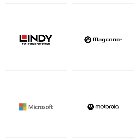
アンマネージスイッチ
（28）
周辺アクセサリー
アンマネージプラススイッチ
（12）
全製品を見る（2）
フルマネージスイッチ
スマートスイッチ
（39）
（17）
拡張システム
アクセサリー
（10）
全製品を見る（6）
光トランシーバー
メディアカードリーダー
全製品を見る（14）
全製品を見る（6）
ケーブル
電子ホワイトボード
全製品を見る（9）
全製品を見る（2）
SFP+ダイレクトアタッチケーブル
（1）
SFP28ダイレクトアタッチケーブル
（2）
パソコン用バッグ/リュック
QSFP+ダイレクトアタッチケーブル
（1）
全製品を見る（34）
QSFP28ダイレクトアタッチケーブル
（4）