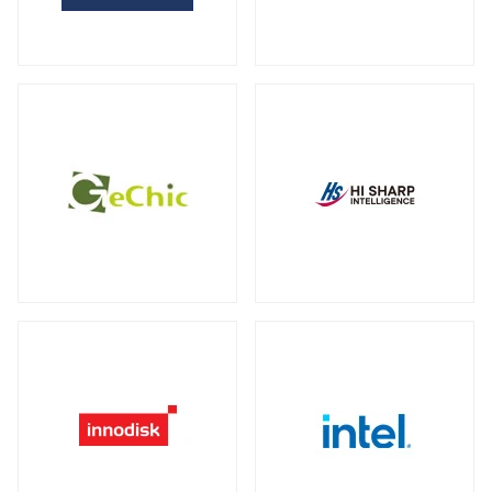
全製品を見る（2）
サーバー・ワークステーション向けグラ
外付けHDD
フィックカード
全製品を見る（14）
全製品を見る（9）
外付けSSD
サーバー・ワークステーション向けCPU
全製品を見る（8）
クーラー
全製品を見る（19）
ドッキングステーション
全製品を見る（5）
電源
全製品を見る（9）
マルチハブ&アダプター
全製品を見る（21）
その他パーツ
全製品を見る（19）
プリンター・複合機
全製品を見る（12）