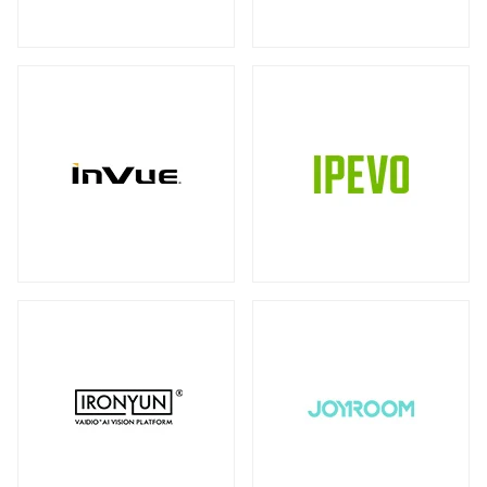
ストレージ
カメラ
全製品を見る（39）
全製品を見る（10）
書画カメラ
多用途カメラ
オプション
DAS（Direct-Attached Storage）
（6）
（1）
（2）
全製品を見る（2）
プロジェクター
タワー型
（2）
全製品を見る（3）
JBODストレージ
モニターマウント
全製品を見る（12）
全製品を見る（23）
デスク・マウントアーム
ドライブケース
（17）
全製品を見る（21）
ウォール・マウント
オプション/ アクセサリ
（4）
（2）
EBOFストレージ
キーボードマウント
全製品を見る（1）
全製品を見る（1）