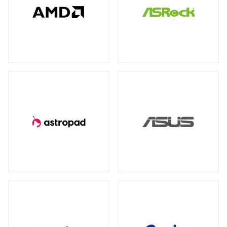
全製品を見る（78）
全製品を見る（4）
全製品を見る（7）
産業用／組込み用USBメモリー
NVIDIA RTX
NVIDIA PCI Express
（2）
（1）
太陽光パネル
サーバーシステム（完成品）
全製品を見る（4）
Intel® Arc™
（1）
全製品を見る（2）
全製品を見る（15）
グラフィックボードアクセサリー
PCIe 4.0
（2）
（1）
4U
2U
（1）
（2）
産業用／組込み用周辺機器
全製品を見る（23）
冷却パーツ
汎用サーバー
全製品を見る（158）
全製品を見る（6）
タッチパネルモニター
CPUクーラー
ケースファン
（62）
（90）
全製品を見る（23）
AI・HPC向けGPUサーバー
ファンコントローラー
ヒートシンク
（1）
（4）
11型タッチパネルモニター
（2）
全製品を見る（19）
13型タッチパネルモニター
（1）
PCケース
クラウド・ホスティング向けサーバー
15型タッチパネルモニター
（6）
全製品を見る（110）
全製品を見る（3）
17型タッチパネルモニター
（2）
フルタワー
ミドルタワー
ミニタワー
（5）
（21）
（2）
19型タッチパネルモニター
（2）