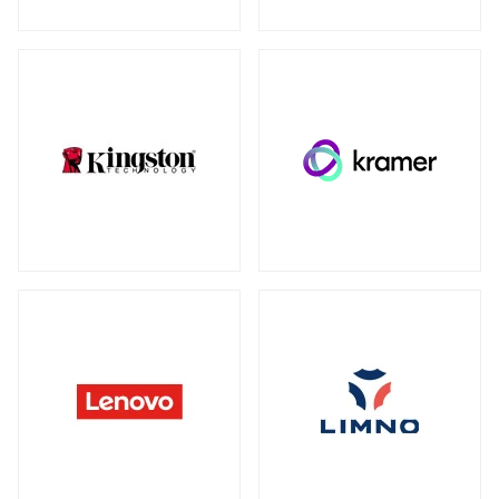
ウォールマウント
（1）
ネットワーク機器
全製品を見る（230）
SDカード
全製品を見る（3）
無線LANルーター
microSD
（3）
全製品を見る（5）
Mac周辺機器・アクセサリー
アクセスポイント
全製品を見る（7）
全製品を見る（6）
周辺機器その他
SD-WANルーター
全製品を見る（39）
全製品を見る（3）
ACアダプター
ケーブル
（4）
（30）
スイッチ
ワイヤレスディスプレイアダプター
（1）
全製品を見る（127）