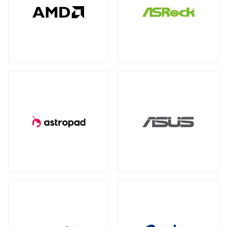
全製品を見る（78）
全製品を見る（4）
全製品を見る（7）
産業用／組込み用USBメモリー
NVIDIA RTX
NVIDIA PCI Express
（2）
（1）
太陽光パネル
サーバーシステム（完成品）
全製品を見る（4）
Intel® Arc™
（1）
全製品を見る（2）
全製品を見る（15）
グラフィックボードアクセサリー
PCIe 4.0
（2）
（1）
4U
2U
（1）
（2）
産業用／組込み用周辺機器
全製品を見る（23）
冷却パーツ
汎用サーバー
全製品を見る（158）
全製品を見る（6）
タッチパネルモニター
CPUクーラー
ケースファン
（62）
（90）
全製品を見る（23）
AI・HPC向けGPUサーバー
ファンコントローラー
ヒートシンク
（1）
（4）
11型タッチパネルモニター
（2）
全製品を見る（19）
13型タッチパネルモニター
（1）
PCケース
クラウド・ホスティング向けサーバー
15型タッチパネルモニター
（6）
全製品を見る（110）
全製品を見る（3）
17型タッチパネルモニター
（2）
フルタワー
ミドルタワー
ミニタワー
（5）
（21）
（2）
19型タッチパネルモニター
（2）