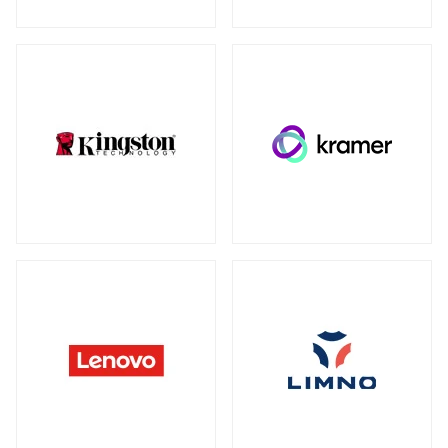
ウォールマウント
（1）
ネットワーク機器
全製品を見る（230）
SDカード
全製品を見る（3）
無線LANルーター
microSD
（3）
全製品を見る（5）
Mac周辺機器・アクセサリー
アクセスポイント
全製品を見る（7）
全製品を見る（6）
周辺機器その他
SD-WANルーター
全製品を見る（39）
全製品を見る（3）
ACアダプター
ケーブル
（4）
（30）
スイッチ
ワイヤレスディスプレイアダプター
（1）
全製品を見る（127）