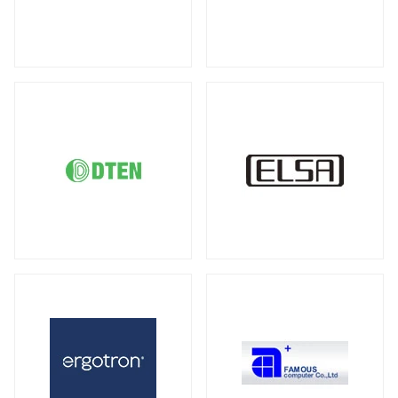
DDR5 ECC SODIMM
DDR4 RDIMM
（1）
（19）
液晶ディスプレイ
DDR4 ECC UDIMM
DDR4 ECC SODIMM
（15）
（1）
全製品を見る（21）
サーバー・ワークステーション向けMB
21.5型
23型
23.8型
27型
（2）
（1）
（4）
（3）
全製品を見る（4）
31.5型
34型
43型
50型
（1）
（2）
（1）
（1）
55型
65型
オプション
（1）
（1）
（3）
サーバー・ワークステーション向けSSD
全製品を見る（6）
モバイルモニター
PCIe Gen5
PCIe Gen4
（1）
（1）
全製品を見る（13）
SATA III 6Gb/s
U.2
U.3
（1）
（1）
（1）
21インチ
16インチ
15インチ
（1）
（1）
（5）
2.5インチ
（1）
14インチ
専用スタンド
オプション
（1）
（1）
（4）
サーバー・ワークステーション向けHDD
キーボード
全製品を見る（8）