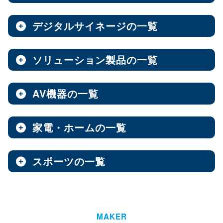
ノートPC
8インチ
エンタープライズNAS
9インチ
10インチ
（3）
（1）
（10）
全製品を見る（8）
全製品を見る（9）
全製品を見る（7）
11インチ
12インチ
13インチ
（3）
（1）
（2）
デジタルサイネージの一覧
ソフトウェア
エンベデッドシステム
15.6インチ
（1）
全製品を見る（14）
ベアキット
オールフラッシュNAS
全製品を見る（4）
ソリューション製品の一覧
全製品を見る（7）
全製品を見る（2）
デジタルサイネージ
Androidスマートフォン
【DSP版】 Windows OS
全製品を見る（15）
超小型ベアキット
（7）
ファンレスエンベデッドシステム
全製品を見る（9）
全製品を見る（6）
中小企業向けNAS
AV機器の一覧
全製品を見る（3）
Web会議システム
全製品を見る（46）
6.1インチ
6.5インチ
6.6インチ
（2）
（1）
（2）
オールインワンパッケージ
全製品を見る（30）
デジタルサイネージソフト
PCパーツ
全製品を見る（1）
6.7インチ
ハイエンド
ベアボーン
6.9インチ
Thunderbolt NAS
（1）
（4）
（1）
（3）
家電・ホームの一覧
全製品を見る（3）
AV周辺機器
全製品を見る（638）
全製品を見る（1）
オールSSD
ミドルレンジ
オールインワンソリューション
（7）
（16）
全製品を見る（10）
屋内用サイネージディスプレイ
全製品を見る（2）
PDF書き込みソフト
エントリーレベル
（10）
スポーツの一覧
全製品を見る（4）
チェア・デスク
タブレット・スマートフォン周辺機器
マザーボード
全製品を見る（1）
産業用／組込み用パーツ
スイッチャー
全製品を見る（49）
全製品を見る（47）
全製品を見る（37）
パッケージ
ホーム/SOHO向け NAS
全製品を見る（93）
全製品を見る（4）
ウォールコントローラー
全製品を見る（9）
ゴルフ用品
LGA1851
AI映像解析
LGA1700
LGA1200
（15）
（7）
（3）
全製品を見る（13）
全製品を見る（1）
ファシリティチェア
防犯対策ツール
全製品を見る（16）
全製品を見る（1）
Socket AM5
Socket AM4
延長器
（10）
MAKER
（2）
AI & GPU モジュール
ハイエンド
全製品を見る（1）
ミドルレンジ
エントリー
全製品を見る（7）
（5）
（1）
（3）