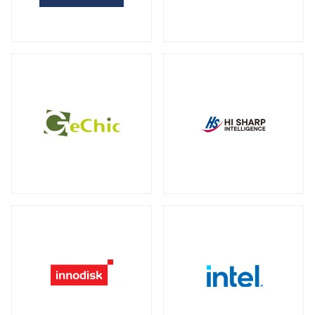
全製品を見る（2）
サーバー・ワークステーション向けグラ
外付けHDD
フィックカード
全製品を見る（14）
全製品を見る（9）
外付けSSD
サーバー・ワークステーション向けCPU
全製品を見る（8）
クーラー
全製品を見る（19）
ドッキングステーション
全製品を見る（5）
電源
全製品を見る（9）
マルチハブ&アダプター
全製品を見る（22）
その他パーツ
全製品を見る（19）
プリンター・複合機
全製品を見る（12）