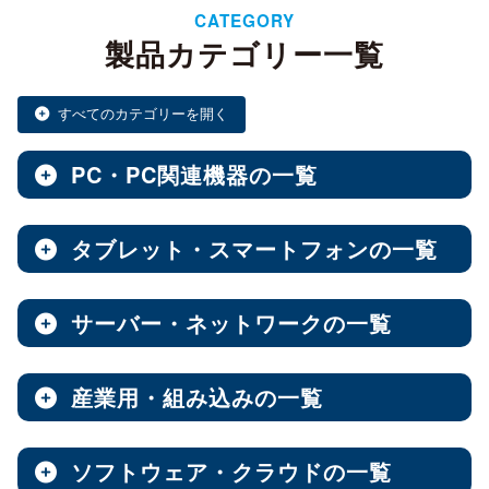
CATEGORY
製品カテゴリー一覧
すべてのカテゴリーを開く
PC・PC関連機器の一覧
タブレット・スマートフォンの一覧
ノートPC・デスクトップPC・ベアキット
全製品を見る（28）
サーバー・ネットワークの一覧
タブレット・スマートフォン
デスクトップPC
全製品を見る（30）
全製品を見る（12）
産業用・組み込みの一覧
NAS（Network Attached Storage）
小型PC
Androidタブレット
（4）
全製品を見る（186）
全製品を見る（21）
ソフトウェア・クラウドの一覧
産業用／組込み用筐体・パソコン