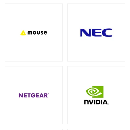
バックパック（リュック）
全製品を見る（27）
アクセサリー
全製品を見る（7）
ビジネス・通勤（セキュリティ重視）
（3）
ビジネス・通勤
トラベル・出張
（8）
（3）
モバイルルーター
ワーク＆プレイ・ライフスタイル
（10）
全製品を見る（1）
学生・キャンパス
（3）
ネットワークカメラ
全製品を見る（9）
ショルダーカバン
全製品を見る（1）
バレット型
ドーム型
（6）
（3）
スリーブ
KVMソリューション
全製品を見る（1）
全製品を見る（27）
KVMエクステンダー
（11）
キャリーバッグ