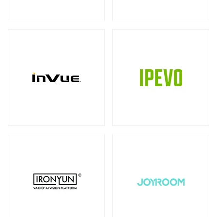
ストレージ
カメラ
全製品を見る（39）
全製品を見る（10）
書画カメラ
多用途カメラ
オプション
DAS（Direct-Attached Storage）
（6）
（1）
（2）
全製品を見る（2）
プロジェクター
タワー型
（2）
全製品を見る（3）
JBODストレージ
モニターマウント
全製品を見る（12）
全製品を見る（23）
デスク・マウントアーム
ドライブケース
（17）
全製品を見る（21）
ウォール・マウント
オプション/ アクセサリ
（4）
（2）
EBOFストレージ
キーボードマウント
全製品を見る（1）
全製品を見る（1）