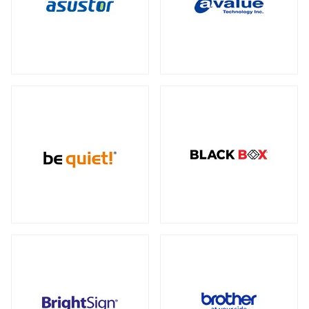
データセンター向けサーバー
スモールフォームファクター
（2）
23型タッチパネルモニター
オプション
（1）
（2）
全製品を見る（6）
ケーブル
スタンド
（5）
（2）
電源
ストレージサーバー
全製品を見る（110）
全製品を見る（5）
300W
350W
450W
500W
（2）
（1）
（1）
（4）
産業用ドローン
高性能ハイエンドサーバー
550W
600W
650W
700W
全製品を見る（1）
（4）
（1）
（4）
（2）
全製品を見る（1）
750W
800W
850W
900W
（14）
（1）
（13）
（1）
高性能モデル
1000W
1200W
1300W
（17）
（7）
（1）
高拡張性モデル
全製品を見る（1）
1500W
1600W
1650W
2050W
（1）
（1）
（2）
（2）
全製品を見る（2）
電源ケーブル
（28）
マルチプロセッサー（MP）サーバー
全製品を見る（1）
拡張インターフェース
全製品を見る（52）
ワークステーション