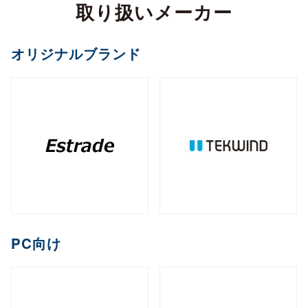
カメラ
取り扱いメーカー
全製品を見る（2）
サイネージスタンド
全製品を見る（22）
全製品を見る（5）
ペイントソフト
ゴルフボール
マウント・スタンド・クレードル
（2）
全製品を見る（6）
CPU
オフィスチェア
MXM
PCIe
M.2
オプション
ファンレスNAS
（11）
（2）
（1）
（8）
全製品を見る（2）
全製品を見る（4）
エンコーダー
オリジナルブランド
セキュリティキー
電源
（1）
（1）
全製品を見る（36）
全製品を見る（2）
和風スタンド
音響機器
（6）
全製品を見る（1）
全製品を見る（1）
全製品を見る（5）
デスクトップCPU
AI翻訳
（36）
練習器具
産業用／組込み用ボード
オプション
ライフスタイルチェア
デスクトップ/タワー型
全製品を見る（1）
デジタルサイネージソフト
全製品を見る（10）
全製品を見る（4）
デコーダー
全製品を見る（1）
全製品を見る（4）
筐体
全製品を見る（43）
全製品を見る（3）
メモリー
全製品を見る（1）
全製品を見る（5）
ゴルフバッグ
産業用／組込み用SSD
全製品を見る（26）
1ベイ
2ベイ
4ベイ
6ベイ
（2）
（9）
（11）
（8）
アクセサリー
クラウドサービス
ゲーミングチェア
全製品を見る（2）
全製品を見る（39）
分配器
DDR5 CUDIMM
DDR5 CSODIMM
8ベイ
9ベイ
（1）
12ベイ
（1）
全製品を見る（14）
全製品を見る（6）
全製品を見る（6）
（7）
（1）
（3）
コントローラー
全製品を見る（1）
PCIe Gen 4
PCIe Gen 3
SATA III
（1）
（4）
（14）
DDR5 RDIMM
DDR5 UDIMM
全製品を見る（1）
（1）
（7）
充電器
クレードル・スタンド
（2）
（3）
コラボレーションモデル
M.2
2.5インチ
Half Slim
ラックマウント型
端末管理
（10）
（5）
（2）
DDR5 SODIMM
DDR4 UDIMM
（4）
（5）
コンバーター／映像変換器
バッテリー
ケース・フィルム
（1）
（2）
全製品を見る（11）
オプション
全製品を見る（33）
全製品を見る（5）
mSATA
（3）
PC向け
全製品を見る（1）
DDR4 SODIMM
（5）
全製品を見る（3）
1U
2U
3U
4U
（7）
（19）
（4）
（2）
充電器
ゲーミング座椅子
クラウドストレージ
産業用／組込み用メモリー
内蔵HDD
全製品を見る（6）
全製品を見る（1）
全製品を見る（1）
全製品を見る（7）
字幕表⽰システム
HDDトレイ
全製品を見る（16）