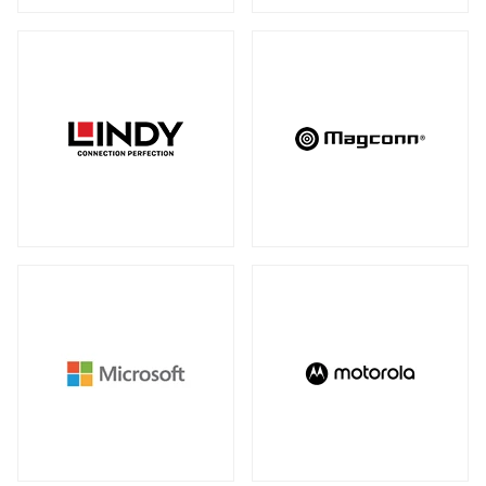
アンマネージスイッチ
（28）
周辺アクセサリー
アンマネージプラススイッチ
（12）
全製品を見る（2）
フルマネージスイッチ
スマートスイッチ
（39）
（17）
拡張システム
アクセサリー
（10）
全製品を見る（6）
光トランシーバー
メディアカードリーダー
全製品を見る（14）
全製品を見る（6）
ケーブル
電子ホワイトボード
全製品を見る（9）
全製品を見る（2）
SFP+ダイレクトアタッチケーブル
（1）
SFP28ダイレクトアタッチケーブル
（2）
パソコン用バッグ/リュック
QSFP+ダイレクトアタッチケーブル
（1）
全製品を見る（34）
QSFP28ダイレクトアタッチケーブル
（4）