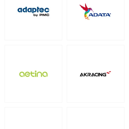
保護フィルム・スクリーンプロテクター
全製品を見る（2）
全製品を見る（3）
オットマン
DDR4
ECC Long-DIMM
（3）
（1）
WD Blue（スタンダード）
（1）
全製品を見る（1）
全製品を見る（3）
ECC SO-DIMM
Registered Long-DIMM
（1）
（1）
WD Red（NAS向け）
（2）
拡張ユニット
スクリーンモデル
スクリーンプロテクター
（1）
WD Purple（監視向け）
（2）
全製品を見る（13）
チェア オプション
全製品を見る（1）
産業用／組込み用microSDカード
全製品を見る（20）
SkyHawk（監視向け）
（2）
タワー型
ラックマウント型
（5）
（8）
Apple Pencil用ペン先
全製品を見る（7）
タブレットモデル
IronWolf（NAS向け）
（2）
全製品を見る（1）
全製品を見る（1）
BarraCuda（スタンダード）
オプション
産業用／組込み用コンパクトフラッシュ
（1）
家電製品
モバイルプリンター
全製品を見る（24）
カード
全製品を見る（7）
全製品を見る（4）
全製品を見る（3）
内蔵SSD
QNAP NAS用増設メモリー
（5）
全製品を見る（25）
カメラ
QNAP NAS用HDDトレイ
（4）
ラベルプリンター
産業用／組込み用CFastカード
全製品を見る（1）
PCIe Gen5
PCIe Gen4
PCIe Gen3
（1）
（4）
（1）
Synology NAS用増設メモリー
（3）
全製品を見る（2）
全製品を見る（2）
小型カメラ
（1）
SATA III 6Gb/s
M.2
2.5インチ
（5）
（12）
（1）
産業用／組込み用SDカード
サーバー・ワークステーション
ポータブル電源
全製品を見る（5）
グラフィックボード