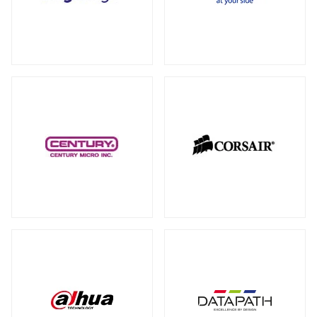
RAID カード
（5）
全製品を見る（18）
拡張インターフェース オプション
（15）
PCI-E SSD カード
10GbEカード
（1）
（1）
サーバー・ワークステーションパーツ
全製品を見る（200）
光学・リムーバブルドライブ
全製品を見る（1）
シャーシー・ケース
内蔵 CD/DVD/BD-ROM/R/R
全製品を見る（32）
（1）
サーバー・ワークステーション向けCPU
その他
全製品を見る（44）
全製品を見る（51）
その他ケーブル
その他パーツ
（20）
（22）
サーバー・ワークステーション向けメモ
リー
全製品を見る（50）
PC周辺機器
DDR5 RDIMM
DDR5 ECC UDIMM
（13）
（1）
全製品を見る（199）