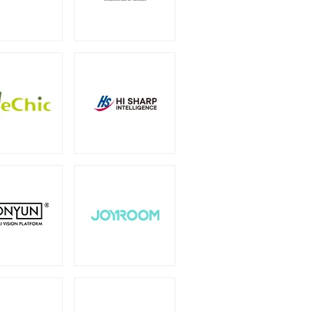
（6）
オプション
（1）
（2）
0W
750W
（2）
（14）
1600W
1650W
）
（1）
（2）