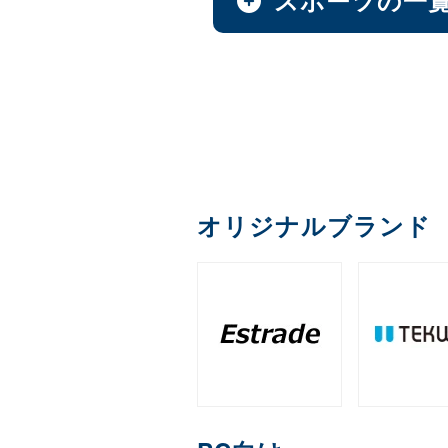
AI & GPU モジュール
オプション
ファンレスNAS
全製品を見る（1）
全製品を見る（1）
全製品を見る（9）
全製品を見る（49）
全製品を見る（4）
全製品を見る（36）
全製品を見る（22）
全製品を見る（1）
全製品を見る（1）
ペイントソフト
サイネージスタンド
カメラ
デスクトップCPU
（36）
MXM
延長器
PCIe
M.2
（11）
（2）
ゴルフ用品
ファシリティチェア
アクセサリー
デスクトップ/タワー型
全製品を見る（2）
全製品を見る（6）
全製品を見る（5）
全製品を見る（2）
全製品を見る（16）
全製品を見る（1）
全製品を見る（14）
全製品を見る（43）
メモリー
産業用／組込み用ボー
和風スタンド
AI翻訳
（6）
音響機器
エンコーダー
充電器
クレードル・ス
（2）
1ベイ
オフィスチェア
2ベイ
4ベ
（2）
（9）
全製品を見る（26）
ゴルフボール
全製品を見る（4）
全製品を見る（1）
全製品を見る（5）
全製品を見る（1）
全製品を見る（2）
全製品を見る（4）
デジタルサイネージソ
オリジナルブランド
DDR5 CUDIMM
DDR5
（1）
産業用／組込み用SSD
充電器
ラックマウント型
全製品を見る（3）
筐体
デコーダー
クラウドサービス
ライフスタイルチェア
練習器具
全製品を見る（39）
全製品を見る（6）
全製品を見る（33）
DDR4 UDIMM
DDR4 
（5）
全製品を見る（5）
全製品を見る（1）
全製品を見る（6）
全製品を見る（4）
全製品を見る（10）
PCIe Gen 4
PCIe Gen
（1）
1U
2U
3U
（7）
（19）
（4）
保護フィルム・スクリ
コントローラー
分配器
内蔵HDD
ゲーミングチェア
ゴルフバッグ
端末管理
全製品を見る（1）
全製品を見る（1）
全製品を見る（1）
全製品を見る（16）
全製品を見る（6）
全製品を見る（2）
全製品を見る（5）
産業用／組込み用メモ
HDDトレイ
スクリーンプロテクター
（1）
全製品を見る（7）
全製品を見る（3）
オプション
WD Blue（スタンダード）
（
コンバーター／映像変
コラボレーションモデ
クラウドストレージ
全製品を見る（3）
全製品を見る（1）
全製品を見る（11）