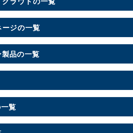
・クラウドの一覧
ン
ネージの一覧
6.6インチ
6.7インチ
6.9インチ
1）
（2）
（1）
（1）
ドシステム
ン製品の一覧
OS
ォン周辺機器
lt NAS
オールSSD
ミドルレンジ
エントリー
（3）
（7）
（16）
フト
ージ
S
スプレイ
の一覧
ーション
LGA1200
Socket AM5
Socket AM4
7）
（3）
（10）
（2）
ドル
セキュリティキー
電源
（2）
（1）
（1）
ジ
エントリー
（1）
（3）
ー
覧