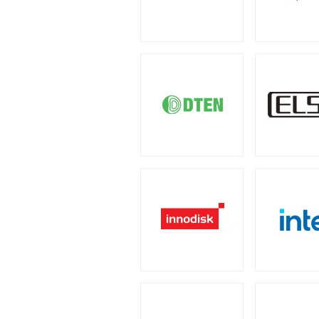
4U
2U
（1）
（2）
小型カメラ
（1）
産業用／組込み用周辺機
PCケース
全製品を見る（23）
全製品を見る（110）
汎用サーバー
ポータブル電源
全製品を見る（6）
フルタワー
ミドルタワ
（5）
全製品を見る（4）
タッチパネルモニター
全製品を見る（23）
AI・HPC向けGPUサ
太陽光パネル
電源
全製品を見る（19）
全製品を見る（2）
11型タッチパネルモニター
（
全製品を見る（110）
クラウド・ホスティン
17型タッチパネルモニター
（
300W
350W
45
（2）
（1）
全製品を見る（3）
ケーブル
スタンド
（5）
（2）
800W
850W
9
（1）
（13）
データセンター向けサ
2050W
電源ケーブル
（2）
（
全製品を見る（6）
産業用ドローン
全製品を見る（1）
ストレージサーバー
拡張インターフェース