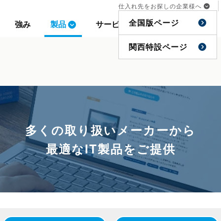
仕入れ先をお探しの企業様へ
仕入れ先をお探しの企業様へ
全国版ページ
全国版ページ
強み
強み
製品
製品
サービス
サービス
事例
事例
特集
特集
関西特設ページ
関西特設ページ
多くの取り扱いメーカーから
最適なIT製品をご提供