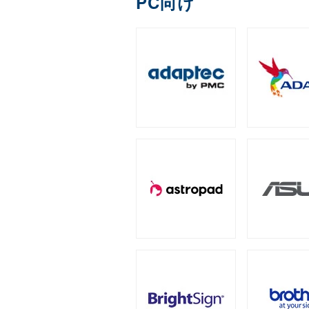
PC向け
DDR4
ECC Long-DIM
（3）
全製品を見る（1）
Apple Pencil用ペン先
IronWolf（NAS向け）
拡張ユニット
（2）
全製品を見る（1）
全製品を見る（13）
ゲーミング座椅子
字幕表⽰システム
産業用／組込み用micr
内蔵SSD
全製品を見る（1）
タワー型
ラックマウン
（5）
全製品を見る（2）
モバイルプリンター
全製品を見る（7）
全製品を見る（25）
全製品を見る（4）
オットマン
産業用／組込み用コン
PCIe Gen5
スクリーンモデル
PCIe Gen
オプション
（1）
全製品を見る（3）
ラベルプリンター
全製品を見る（3）
全製品を見る（1）
全製品を見る（24）
全製品を見る（2）
グラフィックボード
チェア オプション
QNAP NAS用増設メモリー
産業用／組込み用CFas
（
タブレットモデル
全製品を見る（7）
全製品を見る（20）
全製品を見る（2）
全製品を見る（1）
NVIDIA RTX
NVIDIA P
（2）
サーバー・ワークステー
産業用／組込み用SDカ
家電製品
全製品を見る（5）
全製品を見る（78）
全製品を見る（7）
冷却パーツ
全製品を見る（158）
産業用／組込み用USB
サーバーシステム（完
カメラ
全製品を見る（4）
全製品を見る（15）
CPUクーラー
ケース
（62）
全製品を見る（1）