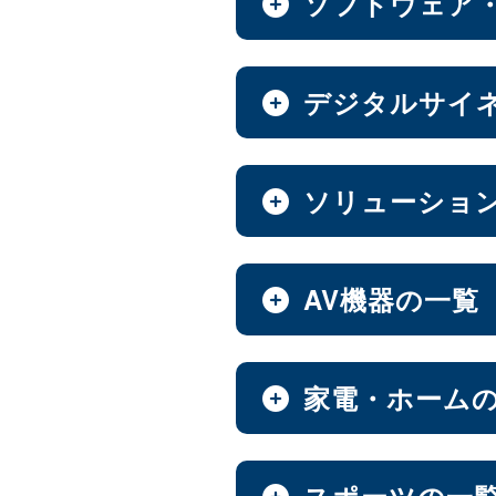
ソフトウェア
全製品を見る（8）
全製品を見る（7）
ベアキット
Androidスマートフォ
全製品を見る（7）
全製品を見る（9）
オールフラッシュNAS
ソフトウェア
デジタルサイ
エンベデッドシステム
全製品を見る（2）
全製品を見る（14）
全製品を見る（4）
超小型ベアキット
（7）
6.1インチ
6.5インチ
（2）
（
中小企業向けNAS
ファンレスエンベデッ
デジタルサイネージ
ソリューショ
【DSP版】 Windows 
全製品を見る（46）
全製品を見る（3）
全製品を見る（15）
全製品を見る（6）
PCパーツ
タブレット・スマートフ
全製品を見る（637）
ハイエンド
Thunderbo
全製品を見る（47）
（4）
ベアボーン
デジタルサイネージソ
Web会議システム
AV機器の一覧
オールインワンパッケ
全製品を見る（1）
全製品を見る（3）
全製品を見る（30）
全製品を見る（1）
マザーボード
防犯対策ツール
ホーム/SOHO向け NA
全製品を見る（37）
全製品を見る（7）
全製品を見る（13）
PDF書き込みソフト
屋内用サイネージディ
AV周辺機器
家電・ホーム
オールインワンソリュ
産業用／組込み用パーツ
全製品を見る（1）
全製品を見る（4）
LGA1851
LGA1700
全製品を見る（10）
（15）
（
全製品を見る（2）
マウント・スタンド・クレー
全製品を見る（93）
ハイエンド
ミドルレン
（5）
AI映像解析
ウォールコントローラ
パッケージ
チェア・デスク
スポーツの一
スイッチャー
CPU