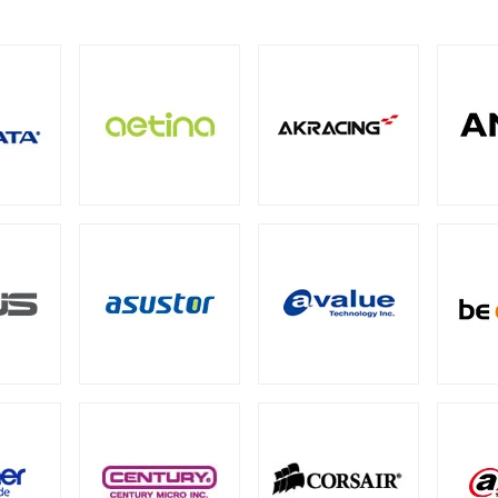
M
ECC SO-DIMM
Registered Long-DIMM
（1）
（1）
（1）
BarraCuda（スタンダード）
（1）
oSDカード
ト型
（8）
パクトフラッシュカード
4
PCIe Gen3
SATA III 6Gb/s
M.2
2.
（4）
（1）
（5）
（12）
QNAP NAS用HDDトレイ
Synology NAS用増設メモリ
tカード
5）
（4）
CI Express
Intel® Arc™
グラフィックボードアクセ
（1）
（1）
ション
ード
メモリー
成品）
ファン
ファンコントローラー
ヒートシンク
（90）
（1）
（4）