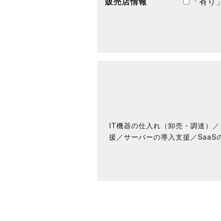
販売店情報
「有り
IT機器の仕入れ（卸売・調達）／
援／サーバーの導入支援／SaaS