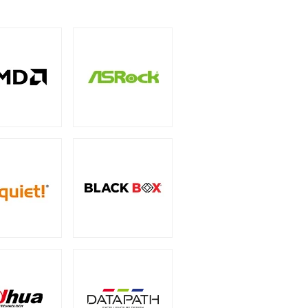
5インチ
（1）
ー
（3）
サリー
PCIe 4.0
（2）
（1）