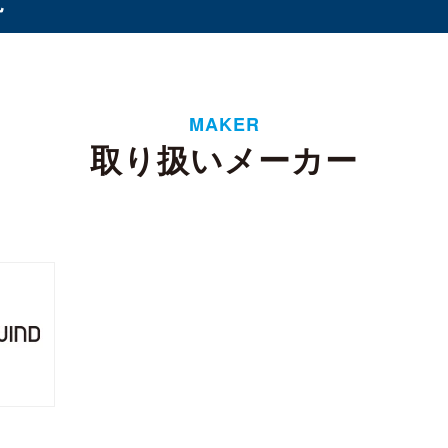
オプション
（1）
（8）
MAKER
ド
取り扱いメーカー
タンド
バッテリー
ケース・フィルム
（3）
（1）
（2）
イ
6ベイ
8ベイ
9ベイ
12ベイ
（11）
（8）
（7）
（1）
（3）
フト
 CSODIMM
DDR5 RDIMM
DDR5 UDIMM
DD
（1）
（1）
（7）
SODIMM
（5）
 3
SATA III
M.2
2.5インチ
Half Slim
（4）
（14）
（10）
（5）
4U
（2）
ーンプロテクター
リー
WD Red（NAS向け）
WD Purple（監視向け）
1）
（2）
（2）
換器
ル