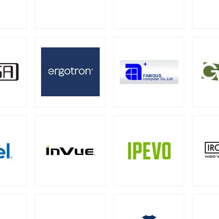
器
ー
ミニタワー
スモールフォームファクター
（21）
（2）
（2）
ーバー
13型タッチパネルモニター
15型タッチパネルモニター
2）
（1）
グ向けサーバー
19型タッチパネルモニター
23型タッチパネルモニター
2）
（2）
0W
500W
550W
600W
650W
70
（1）
（4）
（4）
（1）
（4）
00W
1000W
1200W
1300W
1500W
（1）
（17）
（7）
（1）
（1
ーバー
28）