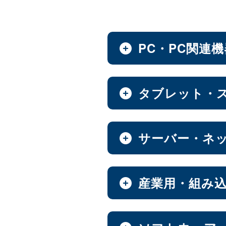
PC・PC関連
ノートPC・デスクトップ
タブレット・
全製品を見る（28）
タブレット・スマートフ
サーバー・ネ
デスクトップPC
全製品を見る（30）
全製品を見る（12）
小型PC
（4）
NAS（Network Attache
産業用・組み
Androidタブレット
全製品を見る（186）
全製品を見る（21）
ノートPC
8インチ
9インチ
（3）
（1）
全製品を見る（9）
産業用／組込み用筐体・
エンタープライズNAS