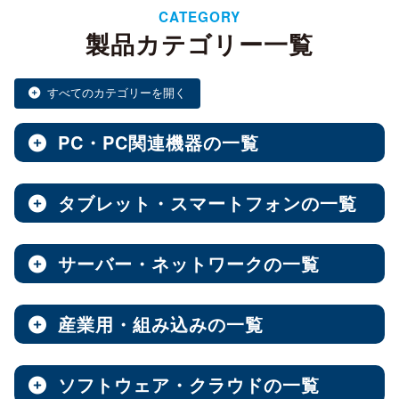
CATEGORY
製品カテゴリー一覧
すべてのカテゴリーを開く
PC・PC関連機器の一覧
タブレット・スマートフォンの一覧
ノートPC・デスクトップPC・ベアキット
全製品を見る（28）
サーバー・ネットワークの一覧
タブレット・スマートフォン
デスクトップPC
全製品を見る（30）
全製品を見る（12）
産業用・組み込みの一覧
NAS（Network Attached Storage）
小型PC
Androidタブレット
（4）
全製品を見る（186）
全製品を見る（21）
ソフトウェア・クラウドの一覧
産業用／組込み用筐体・パソコン