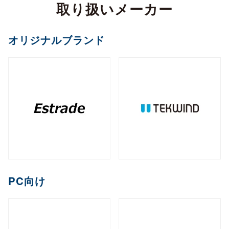
カメラ
取り扱いメーカー
全製品を見る（2）
サイネージスタンド
全製品を見る（22）
全製品を見る（5）
ペイントソフト
ゴルフボール
マウント・スタンド・クレードル
（2）
全製品を見る（6）
CPU
オフィスチェア
MXM
PCIe
M.2
オプション
ファンレスNAS
（11）
（2）
（1）
（8）
全製品を見る（2）
全製品を見る（4）
エンコーダー
オリジナルブランド
セキュリティキー
電源
（1）
（1）
全製品を見る（36）
全製品を見る（2）
和風スタンド
音響機器
（6）
全製品を見る（1）
全製品を見る（1）
全製品を見る（5）
デスクトップCPU
AI翻訳
（36）
練習器具
産業用／組込み用ボード
オプション
ライフスタイルチェア
デスクトップ/タワー型
全製品を見る（1）
デジタルサイネージソフト
全製品を見る（10）
全製品を見る（4）
デコーダー
全製品を見る（1）
全製品を見る（4）
筐体
全製品を見る（43）
全製品を見る（3）
メモリー
全製品を見る（1）
全製品を見る（5）
ゴルフバッグ
産業用／組込み用SSD
全製品を見る（26）
1ベイ
2ベイ
4ベイ
6ベイ
（2）
（9）
（11）
（8）
アクセサリー
クラウドサービス
ゲーミングチェア
全製品を見る（2）
全製品を見る（39）
分配器
DDR5 CUDIMM
DDR5 CSODIMM
8ベイ
9ベイ
（1）
12ベイ
（1）
全製品を見る（14）
全製品を見る（6）
全製品を見る（6）
（7）
（1）
（3）
コントローラー
全製品を見る（1）
PCIe Gen 4
PCIe Gen 3
SATA III
（1）
（4）
（14）
DDR5 RDIMM
DDR5 UDIMM
全製品を見る（1）
（1）
（7）
充電器
クレードル・スタンド
（2）
（3）
コラボレーションモデル
M.2
2.5インチ
Half Slim
ラックマウント型
端末管理
（10）
（5）
（2）
DDR5 SODIMM
DDR4 UDIMM
（4）
（5）
コンバーター／映像変換器
バッテリー
ケース・フィルム
（1）
（2）
全製品を見る（11）
オプション
全製品を見る（33）
全製品を見る（5）
mSATA
（3）
PC向け
全製品を見る（1）
DDR4 SODIMM
（5）
全製品を見る（3）
1U
2U
3U
4U
（7）
（19）
（4）
（2）
充電器
ゲーミング座椅子
クラウドストレージ
産業用／組込み用メモリー
内蔵HDD
全製品を見る（6）
全製品を見る（1）
全製品を見る（1）
全製品を見る（7）
字幕表⽰システム
HDDトレイ
全製品を見る（16）