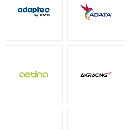
保護フィルム・スクリーンプロテクター
全製品を見る（2）
全製品を見る（3）
オットマン
DDR4
ECC Long-DIMM
（3）
（1）
WD Blue（スタンダード）
（1）
全製品を見る（1）
全製品を見る（3）
ECC SO-DIMM
Registered Long-DIMM
（1）
（1）
WD Red（NAS向け）
（2）
拡張ユニット
スクリーンモデル
スクリーンプロテクター
（1）
WD Purple（監視向け）
（2）
全製品を見る（13）
チェア オプション
全製品を見る（1）
産業用／組込み用microSDカード
全製品を見る（20）
SkyHawk（監視向け）
（2）
タワー型
ラックマウント型
（5）
（8）
Apple Pencil用ペン先
全製品を見る（7）
タブレットモデル
IronWolf（NAS向け）
（2）
全製品を見る（1）
全製品を見る（1）
BarraCuda（スタンダード）
オプション
産業用／組込み用コンパクトフラッシュ
（1）
家電製品
モバイルプリンター
全製品を見る（24）
カード
全製品を見る（7）
全製品を見る（4）
全製品を見る（3）
内蔵SSD
QNAP NAS用増設メモリー
（5）
全製品を見る（25）
カメラ
QNAP NAS用HDDトレイ
（4）
ラベルプリンター
産業用／組込み用CFastカード
全製品を見る（1）
PCIe Gen5
PCIe Gen4
PCIe Gen3
（1）
（4）
（1）
Synology NAS用増設メモリー
（3）
全製品を見る（2）
全製品を見る（2）
小型カメラ
（1）
SATA III 6Gb/s
M.2
2.5インチ
（5）
（12）
（1）
産業用／組込み用SDカード
サーバー・ワークステーション
ポータブル電源
全製品を見る（5）
グラフィックボード