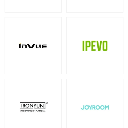
ストレージ
カメラ
全製品を見る（39）
全製品を見る（10）
書画カメラ
多用途カメラ
オプション
DAS（Direct-Attached Storage）
（6）
（1）
（2）
全製品を見る（2）
プロジェクター
タワー型
（2）
全製品を見る（3）
JBODストレージ
モニターマウント
全製品を見る（12）
全製品を見る（23）
デスク・マウントアーム
ドライブケース
（17）
全製品を見る（21）
ウォール・マウント
オプション/ アクセサリ
（4）
（2）
EBOFストレージ
キーボードマウント
全製品を見る（1）
全製品を見る（1）