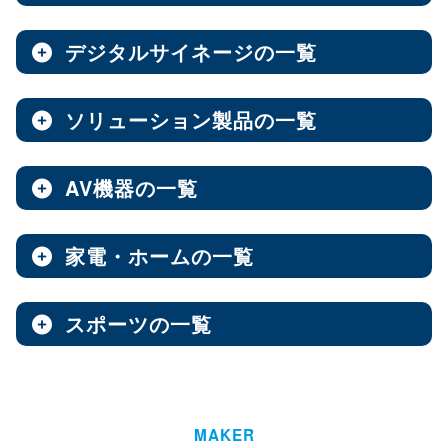
ノートPC
8インチ
エンタープライズNAS
9インチ
10インチ
（3）
（1）
（10）
全製品を見る（8）
全製品を見る（9）
全製品を見る（7）
11インチ
12インチ
13インチ
（3）
（1）
（2）
デジタルサイネージの一覧
ソフトウェア
エンベデッドシステム
15.6インチ
（1）
全製品を見る（14）
ベアキット
オールフラッシュNAS
全製品を見る（4）
ソリューション製品の一覧
全製品を見る（7）
全製品を見る（2）
デジタルサイネージ
Androidスマートフォン
【DSP版】 Windows OS
全製品を見る（15）
超小型ベアキット
（7）
ファンレスエンベデッドシステム
全製品を見る（9）
全製品を見る（6）
中小企業向けNAS
AV機器の一覧
全製品を見る（3）
Web会議システム
全製品を見る（46）
6.1インチ
6.5インチ
6.6インチ
（2）
（1）
（2）
オールインワンパッケージ
全製品を見る（30）
デジタルサイネージソフト
PCパーツ
全製品を見る（1）
6.7インチ
ハイエンド
ベアボーン
6.9インチ
Thunderbolt NAS
（1）
（4）
（1）
（3）
家電・ホームの一覧
全製品を見る（3）
AV周辺機器
全製品を見る（637）
全製品を見る（1）
オールSSD
ミドルレンジ
オールインワンソリューション
（7）
（16）
全製品を見る（10）
屋内用サイネージディスプレイ
全製品を見る（2）
PDF書き込みソフト
エントリーレベル
（10）
スポーツの一覧
全製品を見る（4）
チェア・デスク
タブレット・スマートフォン周辺機器
マザーボード
全製品を見る（1）
産業用／組込み用パーツ
スイッチャー
全製品を見る（49）
全製品を見る（47）
全製品を見る（37）
パッケージ
ホーム/SOHO向け NAS
全製品を見る（93）
全製品を見る（4）
ウォールコントローラー
全製品を見る（9）
ゴルフ用品
LGA1851
AI映像解析
LGA1700
LGA1200
（15）
（7）
（3）
全製品を見る（13）
全製品を見る（1）
ファシリティチェア
防犯対策ツール
全製品を見る（16）
全製品を見る（1）
Socket AM5
Socket AM4
延長器
（10）
MAKER
（2）
AI & GPU モジュール
ハイエンド
全製品を見る（1）
ミドルレンジ
エントリー
全製品を見る（7）
（5）
（1）
（3）