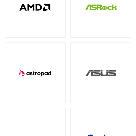
全製品を見る（78）
全製品を見る（4）
全製品を見る（7）
産業用／組込み用USBメモリー
NVIDIA RTX
NVIDIA PCI Express
（2）
（1）
太陽光パネル
サーバーシステム（完成品）
全製品を見る（4）
Intel® Arc™
（1）
全製品を見る（2）
全製品を見る（15）
グラフィックボードアクセサリー
PCIe 4.0
（2）
（1）
4U
2U
（1）
（2）
産業用／組込み用周辺機器
全製品を見る（23）
冷却パーツ
汎用サーバー
全製品を見る（158）
全製品を見る（6）
タッチパネルモニター
CPUクーラー
ケースファン
（62）
（90）
全製品を見る（23）
AI・HPC向けGPUサーバー
ファンコントローラー
ヒートシンク
（1）
（4）
11型タッチパネルモニター
（2）
全製品を見る（19）
13型タッチパネルモニター
（1）
PCケース
クラウド・ホスティング向けサーバー
15型タッチパネルモニター
（6）
全製品を見る（110）
全製品を見る（3）
17型タッチパネルモニター
（2）
フルタワー
ミドルタワー
ミニタワー
（5）
（21）
（2）
19型タッチパネルモニター
（2）