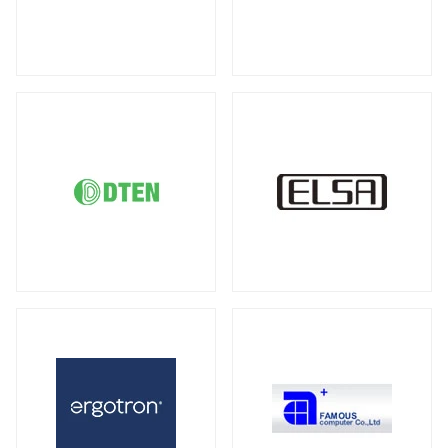
DDR5 ECC SODIMM
DDR4 RDIMM
（1）
（19）
液晶ディスプレイ
DDR4 ECC UDIMM
DDR4 ECC SODIMM
（15）
（1）
全製品を見る（21）
サーバー・ワークステーション向けMB
21.5型
23型
23.8型
27型
（2）
（1）
（4）
（3）
全製品を見る（4）
31.5型
34型
43型
50型
（1）
（2）
（1）
（1）
55型
65型
オプション
（1）
（1）
（3）
サーバー・ワークステーション向けSSD
全製品を見る（6）
モバイルモニター
PCIe Gen5
PCIe Gen4
（1）
（1）
全製品を見る（13）
SATA III 6Gb/s
U.2
U.3
（1）
（1）
（1）
21インチ
16インチ
15インチ
（1）
（1）
（5）
2.5インチ
（1）
14インチ
専用スタンド
オプション
（1）
（1）
（4）
サーバー・ワークステーション向けHDD
キーボード
全製品を見る（8）