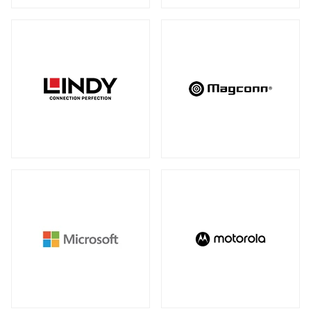
アンマネージスイッチ
（28）
周辺アクセサリー
アンマネージプラススイッチ
（12）
全製品を見る（2）
フルマネージスイッチ
スマートスイッチ
（39）
（17）
拡張システム
アクセサリー
（10）
全製品を見る（6）
光トランシーバー
メディアカードリーダー
全製品を見る（14）
全製品を見る（6）
ケーブル
電子ホワイトボード
全製品を見る（9）
全製品を見る（2）
SFP+ダイレクトアタッチケーブル
（1）
SFP28ダイレクトアタッチケーブル
（2）
パソコン用バッグ/リュック
QSFP+ダイレクトアタッチケーブル
（1）
全製品を見る（34）
QSFP28ダイレクトアタッチケーブル
（4）