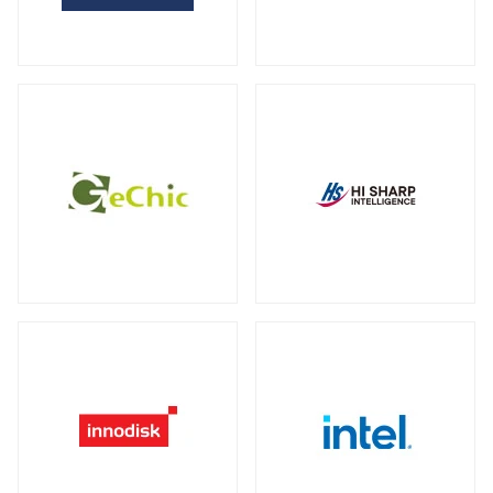
全製品を見る（2）
サーバー・ワークステーション向けグラ
外付けHDD
フィックカード
全製品を見る（14）
全製品を見る（9）
外付けSSD
サーバー・ワークステーション向けCPU
全製品を見る（8）
クーラー
全製品を見る（19）
ドッキングステーション
全製品を見る（5）
電源
全製品を見る（9）
マルチハブ&アダプター
全製品を見る（21）
その他パーツ
全製品を見る（19）
プリンター・複合機
全製品を見る（12）