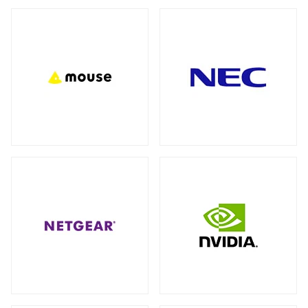
バックパック（リュック）
全製品を見る（27）
アクセサリー
全製品を見る（7）
ビジネス・通勤（セキュリティ重視）
（3）
ビジネス・通勤
トラベル・出張
（8）
（3）
モバイルルーター
ワーク＆プレイ・ライフスタイル
（10）
全製品を見る（1）
学生・キャンパス
（3）
ネットワークカメラ
全製品を見る（9）
ショルダーカバン
全製品を見る（1）
バレット型
ドーム型
（6）
（3）
スリーブ
KVMソリューション
全製品を見る（1）
全製品を見る（27）
KVMエクステンダー
（11）
キャリーバッグ