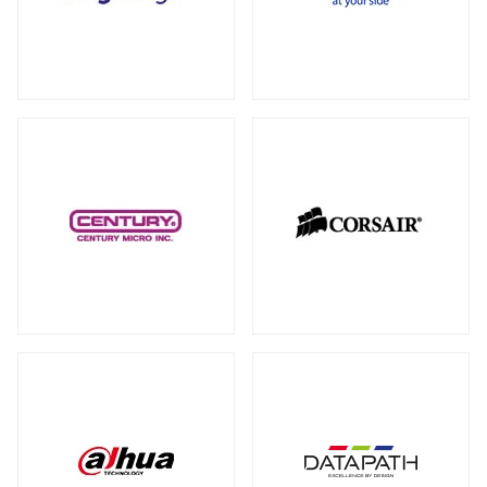
RAID カード
（5）
全製品を見る（18）
拡張インターフェース オプション
（15）
PCI-E SSD カード
10GbEカード
（1）
（1）
サーバー・ワークステーションパーツ
全製品を見る（200）
光学・リムーバブルドライブ
全製品を見る（1）
シャーシー・ケース
内蔵 CD/DVD/BD-ROM/R/R
全製品を見る（32）
（1）
サーバー・ワークステーション向けCPU
その他
全製品を見る（44）
全製品を見る（50）
その他ケーブル
その他パーツ
（20）
（22）
サーバー・ワークステーション向けメモ
リー
全製品を見る（50）
PC周辺機器
DDR5 RDIMM
DDR5 ECC UDIMM
（13）
（1）
全製品を見る（198）