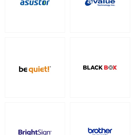
データセンター向けサーバー
スモールフォームファクター
（2）
23型タッチパネルモニター
オプション
（1）
（2）
全製品を見る（6）
ケーブル
スタンド
（5）
（2）
電源
ストレージサーバー
全製品を見る（110）
全製品を見る（5）
300W
350W
450W
500W
（2）
（1）
（1）
（4）
産業用ドローン
高性能ハイエンドサーバー
550W
600W
650W
700W
全製品を見る（1）
（4）
（1）
（4）
（2）
全製品を見る（1）
750W
800W
850W
900W
（14）
（1）
（13）
（1）
高性能モデル
1000W
1200W
1300W
（17）
（7）
（1）
高拡張性モデル
全製品を見る（1）
1500W
1600W
1650W
2050W
（1）
（1）
（2）
（2）
全製品を見る（2）
電源ケーブル
（28）
マルチプロセッサー（MP）サーバー
全製品を見る（1）
拡張インターフェース
全製品を見る（52）
ワークステーション