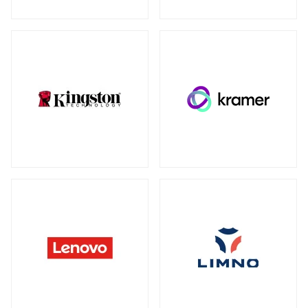
ウォールマウント
（1）
ネットワーク機器
全製品を見る（230）
SDカード
全製品を見る（3）
無線LANルーター
microSD
（3）
全製品を見る（5）
Mac周辺機器・アクセサリー
アクセスポイント
全製品を見る（7）
全製品を見る（6）
周辺機器その他
SD-WANルーター
全製品を見る（39）
全製品を見る（3）
ACアダプター
ケーブル
（4）
（30）
スイッチ
ワイヤレスディスプレイアダプター
（1）
全製品を見る（127）