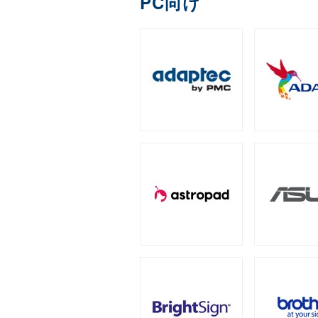
PC向け
DDR4
ECC Long-DIM
（3）
全製品を見る（1）
Apple Pencil用ペン先
IronWolf（NAS向け）
拡張ユニット
（2）
全製品を見る（1）
全製品を見る（13）
ゲーミング座椅子
字幕表⽰システム
産業用／組込み用micr
内蔵SSD
全製品を見る（1）
タワー型
ラックマウン
（5）
全製品を見る（2）
モバイルプリンター
全製品を見る（7）
全製品を見る（25）
全製品を見る（4）
オットマン
産業用／組込み用コン
PCIe Gen5
スクリーンモデル
PCIe Gen
オプション
（1）
全製品を見る（3）
ラベルプリンター
全製品を見る（3）
全製品を見る（1）
全製品を見る（24）
全製品を見る（2）
グラフィックボード
チェア オプション
QNAP NAS用増設メモリー
産業用／組込み用CFas
（
タブレットモデル
全製品を見る（7）
全製品を見る（20）
全製品を見る（2）
全製品を見る（1）
NVIDIA RTX
NVIDIA P
（2）
サーバー・ワークステー
産業用／組込み用SDカ
家電製品
全製品を見る（5）
全製品を見る（78）
全製品を見る（7）
冷却パーツ
全製品を見る（158）
産業用／組込み用USB
サーバーシステム（完
カメラ
全製品を見る（4）
全製品を見る（15）
CPUクーラー
ケース
（62）
全製品を見る（1）