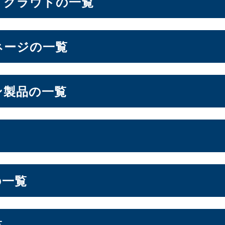
・クラウドの一覧
ン
ネージの一覧
6.6インチ
6.7インチ
6.9インチ
1）
（2）
（1）
（1）
ドシステム
ン製品の一覧
OS
ォン周辺機器
lt NAS
オールSSD
ミドルレンジ
エントリー
（3）
（7）
（16）
フト
ージ
S
スプレイ
の一覧
ーション
LGA1200
Socket AM5
Socket AM4
7）
（3）
（10）
（2）
ドル
セキュリティキー
電源
（2）
（1）
（1）
ジ
エントリー
（1）
（3）
ー
覧