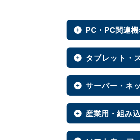
PC・PC関連
ノートPC・デスクトップ
タブレット・
全製品を見る（28）
タブレット・スマートフ
サーバー・ネ
デスクトップPC
全製品を見る（30）
全製品を見る（12）
小型PC
（4）
NAS（Network Attache
産業用・組み
Androidタブレット
全製品を見る（186）
全製品を見る（21）
ノートPC
8インチ
9インチ
（3）
（1）
全製品を見る（9）
産業用／組込み用筐体・
エンタープライズNAS