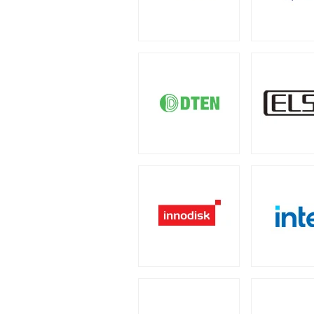
4U
2U
（1）
（2）
小型カメラ
（1）
産業用／組込み用周辺機
PCケース
全製品を見る（23）
全製品を見る（110）
汎用サーバー
ポータブル電源
全製品を見る（6）
フルタワー
ミドルタワ
（5）
全製品を見る（4）
タッチパネルモニター
全製品を見る（23）
AI・HPC向けGPUサ
太陽光パネル
電源
全製品を見る（19）
全製品を見る（2）
11型タッチパネルモニター
（
全製品を見る（110）
クラウド・ホスティン
17型タッチパネルモニター
（
300W
350W
45
（2）
（1）
全製品を見る（3）
ケーブル
スタンド
（5）
（2）
800W
850W
9
（1）
（13）
データセンター向けサ
2050W
電源ケーブル
（2）
（
全製品を見る（6）
産業用ドローン
全製品を見る（1）
ストレージサーバー
拡張インターフェース