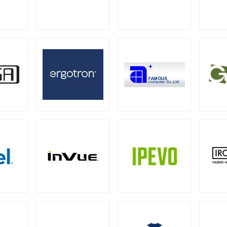
器
ー
ミニタワー
スモールフォームファクター
（21）
（2）
（2）
ーバー
13型タッチパネルモニター
15型タッチパネルモニター
2）
（1）
グ向けサーバー
19型タッチパネルモニター
23型タッチパネルモニター
2）
（2）
0W
500W
550W
600W
650W
70
（1）
（4）
（4）
（1）
（4）
00W
1000W
1200W
1300W
1500W
（1）
（17）
（7）
（1）
（1
ーバー
28）