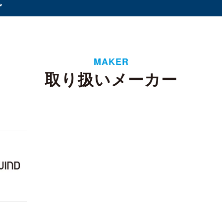
オプション
（1）
（8）
MAKER
ド
取り扱いメーカー
タンド
バッテリー
ケース・フィルム
（3）
（1）
（2）
イ
6ベイ
8ベイ
9ベイ
12ベイ
（11）
（8）
（7）
（1）
（3）
フト
 CSODIMM
DDR5 RDIMM
DDR5 UDIMM
DD
（1）
（1）
（7）
SODIMM
（5）
 3
SATA III
M.2
2.5インチ
Half Slim
（4）
（14）
（10）
（5）
4U
（2）
ーンプロテクター
リー
WD Red（NAS向け）
WD Purple（監視向け）
1）
（2）
（2）
換器
ル