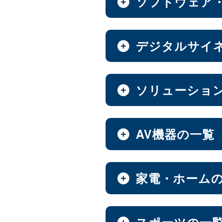
ソフトウェア
全製品を見る（8）
全製品を見る（7）
ベアキット
Androidスマートフォ
全製品を見る（7）
全製品を見る（9）
オールフラッシュNAS
ソフトウェア
デジタルサイ
エンベデッドシステム
全製品を見る（2）
全製品を見る（14）
全製品を見る（4）
超小型ベアキット
（7）
6.1インチ
6.5インチ
（2）
（
中小企業向けNAS
ファンレスエンベデッ
デジタルサイネージ
ソリューショ
【DSP版】 Windows 
全製品を見る（46）
全製品を見る（3）
全製品を見る（15）
全製品を見る（6）
PCパーツ
タブレット・スマートフ
全製品を見る（637）
ハイエンド
Thunderbo
全製品を見る（47）
（4）
ベアボーン
デジタルサイネージソ
Web会議システム
AV機器の一覧
オールインワンパッケ
全製品を見る（1）
全製品を見る（3）
全製品を見る（30）
全製品を見る（1）
マザーボード
防犯対策ツール
ホーム/SOHO向け NA
全製品を見る（37）
全製品を見る（7）
全製品を見る（13）
PDF書き込みソフト
屋内用サイネージディ
AV周辺機器
家電・ホーム
オールインワンソリュ
産業用／組込み用パーツ
全製品を見る（1）
全製品を見る（4）
LGA1851
LGA1700
全製品を見る（10）
（15）
（
全製品を見る（2）
マウント・スタンド・クレー
全製品を見る（93）
ハイエンド
ミドルレン
（5）
AI映像解析
ウォールコントローラ
パッケージ
チェア・デスク
スポーツの一
スイッチャー
CPU