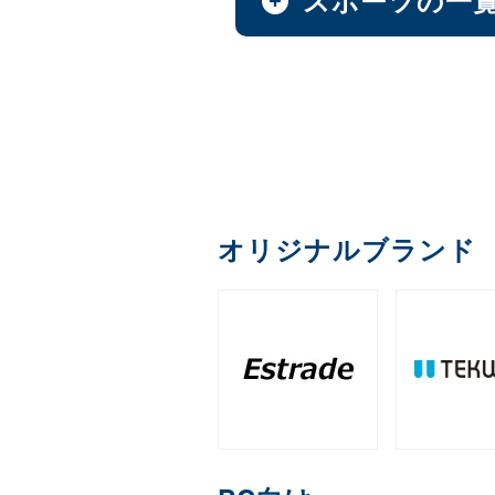
AI & GPU モジュール
オプション
ファンレスNAS
全製品を見る（1）
全製品を見る（1）
全製品を見る（9）
全製品を見る（49）
全製品を見る（4）
全製品を見る（36）
全製品を見る（22）
全製品を見る（1）
全製品を見る（1）
ペイントソフト
サイネージスタンド
カメラ
デスクトップCPU
（36）
MXM
延長器
PCIe
M.2
（11）
（2）
ゴルフ用品
ファシリティチェア
アクセサリー
デスクトップ/タワー型
全製品を見る（2）
全製品を見る（6）
全製品を見る（5）
全製品を見る（2）
全製品を見る（16）
全製品を見る（1）
全製品を見る（14）
全製品を見る（43）
メモリー
産業用／組込み用ボー
和風スタンド
AI翻訳
（6）
音響機器
エンコーダー
充電器
クレードル・ス
（2）
1ベイ
オフィスチェア
2ベイ
4ベ
（2）
（9）
全製品を見る（26）
ゴルフボール
全製品を見る（4）
全製品を見る（1）
全製品を見る（5）
全製品を見る（1）
全製品を見る（2）
全製品を見る（4）
デジタルサイネージソ
オリジナルブランド
DDR5 CUDIMM
DDR5
（1）
産業用／組込み用SSD
充電器
ラックマウント型
全製品を見る（3）
筐体
デコーダー
クラウドサービス
ライフスタイルチェア
練習器具
全製品を見る（39）
全製品を見る（6）
全製品を見る（33）
DDR4 UDIMM
DDR4 
（5）
全製品を見る（5）
全製品を見る（1）
全製品を見る（6）
全製品を見る（4）
全製品を見る（10）
PCIe Gen 4
PCIe Gen
（1）
1U
2U
3U
（7）
（19）
（4）
保護フィルム・スクリ
コントローラー
分配器
内蔵HDD
ゲーミングチェア
ゴルフバッグ
端末管理
全製品を見る（1）
全製品を見る（1）
全製品を見る（1）
全製品を見る（16）
全製品を見る（6）
全製品を見る（2）
全製品を見る（5）
産業用／組込み用メモ
HDDトレイ
スクリーンプロテクター
（1）
全製品を見る（7）
全製品を見る（3）
オプション
WD Blue（スタンダード）
（
コンバーター／映像変
コラボレーションモデ
クラウドストレージ
全製品を見る（3）
全製品を見る（1）
全製品を見る（11）