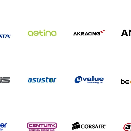
M
ECC SO-DIMM
Registered Long-DIMM
（1）
（1）
（1）
BarraCuda（スタンダード）
（1）
oSDカード
ト型
（8）
パクトフラッシュカード
4
PCIe Gen3
SATA III 6Gb/s
M.2
2.
（4）
（1）
（5）
（12）
QNAP NAS用HDDトレイ
Synology NAS用増設メモリ
tカード
5）
（4）
CI Express
Intel® Arc™
グラフィックボードアクセ
（1）
（1）
ション
ード
メモリー
成品）
ファン
ファンコントローラー
ヒートシンク
（90）
（1）
（4）