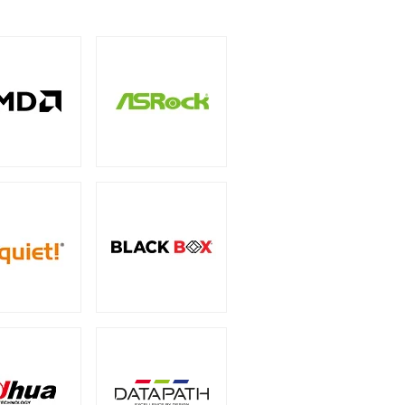
5インチ
（1）
ー
（3）
サリー
PCIe 4.0
（2）
（1）