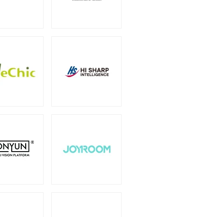
（6）
オプション
（1）
（2）
0W
750W
（2）
（14）
1600W
1650W
）
（1）
（2）