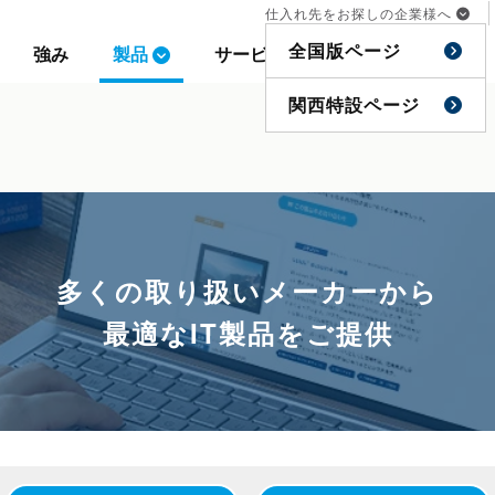
仕入れ先をお探しの企業様へ
仕入れ先をお探しの企業様へ
全国版ページ
全国版ページ
強み
強み
製品
製品
サービス
サービス
事例
事例
特集
特集
関西特設ページ
関西特設ページ
多くの取り扱いメーカーから
最適なIT製品をご提供