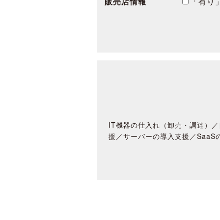
販売店情報
「有り
IT機器の仕入れ（卸売・調達）／
援／サーバーの導入支援／SaaS