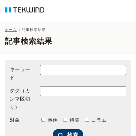
ホーム
記事検索結果
記事検索結果
キーワー
ド
タグ（カ
ンマ区切
り）
対象
事例
特集
コラム
検索